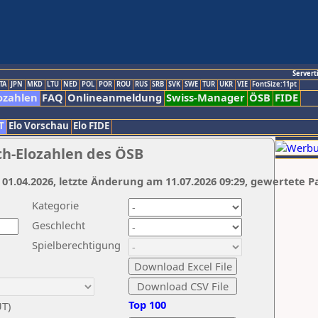
Servert
TA
JPN
MKD
LTU
NED
POL
POR
ROU
RUS
SRB
SVK
SWE
TUR
UKR
VIE
FontSize:11pt
ozahlen
FAQ
Onlineanmeldung
Swiss-Manager
ÖSB
FIDE
T
Elo Vorschau
Elo FIDE
ch-Elozahlen des ÖSB
 01.04.2026, letzte Änderung am 11.07.2026 09:29, gewertete P
Kategorie
Geschlecht
Spielberechtigung
Top 100
UT)