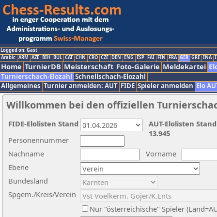
Logged on: Gast
Arabic
ARM
AZE
BIH
BUL
CAT
CHN
CRO
CZE
DEN
ENG
ESP
FAI
FIN
FRA
GER
GRE
INA
I
Home
TurnierDB
Meisterschaft
Foto-Galerie
Meldekartei
El
Turnierschach-Elozahl
Schnellschach-Elozahl
Allgemeines
Turnier anmelden: AUT
FIDE
Spieler anmelden
Elo AU
Willkommen bei den offiziellen Turnierscha
FIDE-Elolisten Stand
AUT-Elolisten Stand
13.945
Personennummer
Nachname
Vorname
Ebene
Bundesland
Spgem./Kreis/Verein
Nur "österreichische" Spieler (Land=A