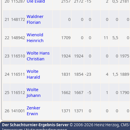
20
115287
Ule Evald
2157
2172
-15
2
0,5
2181
Waldner
21
148172
0
0
0
0
0
0
Florian
Wienold
22
148942
1709
0
0
11
5,5
0
Heinrich
Wolte Hans
23
116510
1924
1924
0
0
0
1975
Christian
Wolte
24
116511
1831
1854
-23
4
1,5
1889
Harald
Wolte
25
116512
1662
1667
-5
1
0
1790
Johann
Zenker
26
141001
1371
1371
0
0
0
0
Erwin
Der Schachturnier-Ergebnis-Server
© 2006-2026 Heinz Herzog
, CMS