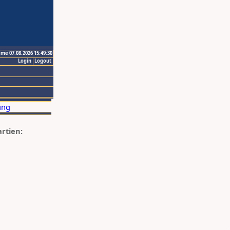
ime 07.08.2026 15:49:30
Login
Logout
artien: