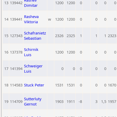
Rashev
13
139442
1200
1200
0
0
0
0
Dimitar
Rasheva
14
139441
w
1200
1200
0
0
0
0
Viktoria
Schafranietz
15
127343
2326
2325
1
1
1
2323
Sebastian
Schirnik
16
137378
1200
1200
0
0
0
0
Luis
Schweiger
17
141394
0
0
0
0
0
0
Luis
18
114583
Stuck Peter
1531
1531
0
0
0
1670
Sutterluty
19
114709
1903
1911
-8
3
1,5
1957
Gernot