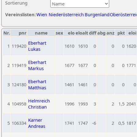
Sortierung
Vereinslisten:
Wien
Niederösterreich
Burgenland
Oberösterrei
Nr.
pnr
name
sex
elo
eloalt
diff
abg
anz
pkt
eloi
Eberhart
1
119420
1610
1610
0
0
0
1620
Lukas
Eberhart
2
119419
1677
1677
0
0
0
1771
Markus
Eberhart
3
124180
1461
1461
0
0
0
0
Matthias
Helmreich
4
104958
1996
1993
3
2
1,5
2041
Christian
Karner
5
106334
1741
1747
-6
2
0,5
1817
Andreas