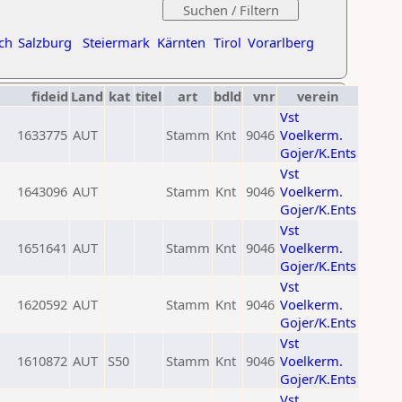
ch
Salzburg
Steiermark
Kärnten
Tirol
Vorarlberg
fideid
Land
kat
titel
art
bdld
vnr
verein
Vst
1633775
AUT
Stamm
Knt
9046
Voelkerm.
Gojer/K.Ents
Vst
1643096
AUT
Stamm
Knt
9046
Voelkerm.
Gojer/K.Ents
Vst
1651641
AUT
Stamm
Knt
9046
Voelkerm.
Gojer/K.Ents
Vst
1620592
AUT
Stamm
Knt
9046
Voelkerm.
Gojer/K.Ents
Vst
1610872
AUT
S50
Stamm
Knt
9046
Voelkerm.
Gojer/K.Ents
Vst