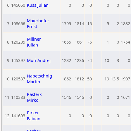
6
145050
Kuss Julian
0
0
0
0
0
0
Maierhofer
7
108666
1799
1814
-15
5
2
1882
Ernst
Millner
8
126285
1655
1661
-6
1
0
1754
Julian
9
145397
Muri Andrej
1232
1236
-4
10
3
0
Napetschnig
10
120537
1862
1812
50
19
13,5
1907
Martin
Pasterk
11
110383
1546
1546
0
0
0
1671
Mirko
Pirker
12
141693
0
0
0
0
0
0
Fabian