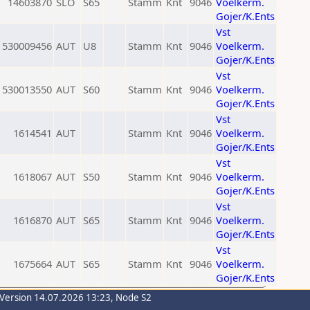
14603870
SLO
S65
Stamm
Knt
9046
Voelkerm.
Gojer/K.Ents
Vst
530009456
AUT
U8
Stamm
Knt
9046
Voelkerm.
Gojer/K.Ents
Vst
530013550
AUT
S60
Stamm
Knt
9046
Voelkerm.
Gojer/K.Ents
Vst
1614541
AUT
Stamm
Knt
9046
Voelkerm.
Gojer/K.Ents
Vst
1618067
AUT
S50
Stamm
Knt
9046
Voelkerm.
Gojer/K.Ents
Vst
1616870
AUT
S65
Stamm
Knt
9046
Voelkerm.
Gojer/K.Ents
Vst
1675664
AUT
S65
Stamm
Knt
9046
Voelkerm.
Gojer/K.Ents
-Version 14.07.2026 13:23, Node S2