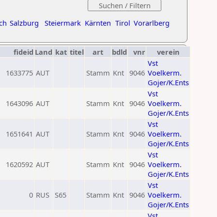
ch
Salzburg
Steiermark
Kärnten
Tirol
Vorarlberg
fideid
Land
kat
titel
art
bdld
vnr
verein
Vst
1633775
AUT
Stamm
Knt
9046
Voelkerm.
Gojer/K.Ents
Vst
1643096
AUT
Stamm
Knt
9046
Voelkerm.
Gojer/K.Ents
Vst
1651641
AUT
Stamm
Knt
9046
Voelkerm.
Gojer/K.Ents
Vst
1620592
AUT
Stamm
Knt
9046
Voelkerm.
Gojer/K.Ents
Vst
0
RUS
S65
Stamm
Knt
9046
Voelkerm.
Gojer/K.Ents
Vst