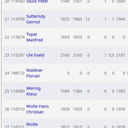
20
114583
Stuck Peter
1549
1551
-2
1
0
1689
Sutterluty
21
114709
1872
1860
12
1
1
1944
Gernot
Topar
22
115074
1653
1653
0
0
0
0
Manfred
23
115287
Ule Evald
2160
2163
-3
1
0,5
2187
Waldner
24
148172
0
0
0
0
0
0
Florian
Wernig
25
116080
1584
1584
0
0
0
1783
Klaus
Wolte Hans
26
116510
1929
1929
0
0
0
1976
Christian
Wolte
27
116511
1815
1815
0
0
0
1878