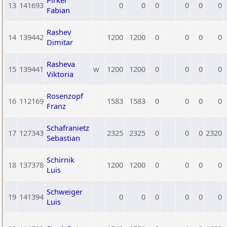
Pirker
13
141693
0
0
0
0
0
0
Fabian
Rashev
14
139442
1200
1200
0
0
0
0
Dimitar
Rasheva
15
139441
w
1200
1200
0
0
0
0
Viktoria
Rosenzopf
16
112169
1583
1583
0
0
0
0
Franz
Schafranietz
17
127343
2325
2325
0
0
0
2320
Sebastian
Schirnik
18
137378
1200
1200
0
0
0
0
Luis
Schweiger
19
141394
0
0
0
0
0
0
Luis