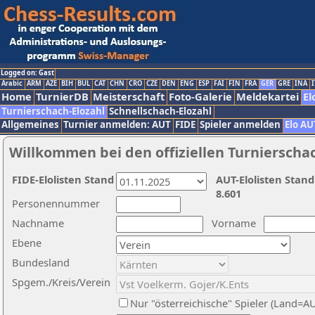
Logged on: Gast
Arabic
ARM
AZE
BIH
BUL
CAT
CHN
CRO
CZE
DEN
ENG
ESP
FAI
FIN
FRA
GER
GRE
INA
I
Home
TurnierDB
Meisterschaft
Foto-Galerie
Meldekartei
El
Turnierschach-Elozahl
Schnellschach-Elozahl
Allgemeines
Turnier anmelden: AUT
FIDE
Spieler anmelden
Elo AU
Willkommen bei den offiziellen Turnierscha
FIDE-Elolisten Stand
AUT-Elolisten Stand
8.601
Personennummer
Nachname
Vorname
Ebene
Bundesland
Spgem./Kreis/Verein
Nur "österreichische" Spieler (Land=A