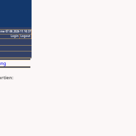
ime 07.08.2026 11:10:37
Login
Logout
artien: