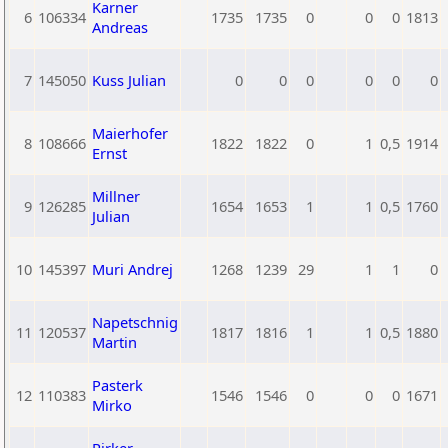
Karner
6
106334
1735
1735
0
0
0
1813
Andreas
7
145050
Kuss Julian
0
0
0
0
0
0
Maierhofer
8
108666
1822
1822
0
1
0,5
1914
Ernst
Millner
9
126285
1654
1653
1
1
0,5
1760
Julian
10
145397
Muri Andrej
1268
1239
29
1
1
0
Napetschnig
11
120537
1817
1816
1
1
0,5
1880
Martin
Pasterk
12
110383
1546
1546
0
0
0
1671
Mirko