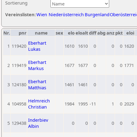
Sortierung
Vereinslisten:
Wien
Niederösterreich
Burgenland
Oberösterrei
Nr.
pnr
name
sex
elo
eloalt
diff
abg
anz
pkt
eloi
Eberhart
1
119420
1610
1610
0
0
0
1620
Lukas
Eberhart
2
119419
1677
1677
0
0
0
1771
Markus
Eberhart
3
124180
1461
1461
0
0
0
0
Matthias
Helmreich
4
104958
1984
1995
-11
1
0
2029
Christian
Inderbiev
5
129438
0
0
0
0
0
0
Albin