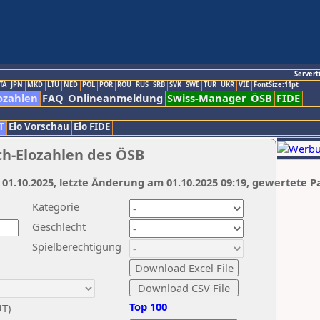
Servert
TA
JPN
MKD
LTU
NED
POL
POR
ROU
RUS
SRB
SVK
SWE
TUR
UKR
VIE
FontSize:11pt
ozahlen
FAQ
Onlineanmeldung
Swiss-Manager
ÖSB
FIDE
T
Elo Vorschau
Elo FIDE
ch-Elozahlen des ÖSB
 01.10.2025, letzte Änderung am 01.10.2025 09:19, gewertete P
Kategorie
Geschlecht
Spielberechtigung
Top 100
UT)