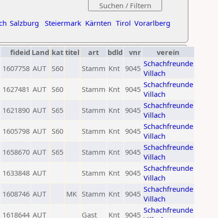
ch
Salzburg
Steiermark
Kärnten
Tirol
Vorarlberg
fideid
Land
kat
titel
art
bdld
vnr
verein
Schachfreunde
1607758
AUT
S60
Stamm
Knt
9045
Villach
Schachfreunde
1627481
AUT
S60
Stamm
Knt
9045
Villach
Schachfreunde
1621890
AUT
S65
Stamm
Knt
9045
Villach
Schachfreunde
1605798
AUT
S60
Stamm
Knt
9045
Villach
Schachfreunde
1658670
AUT
S65
Stamm
Knt
9045
Villach
Schachfreunde
1633848
AUT
Stamm
Knt
9045
Villach
Schachfreunde
1608746
AUT
MK
Stamm
Knt
9045
Villach
Schachfreunde
1618644
AUT
Gast
Knt
9045