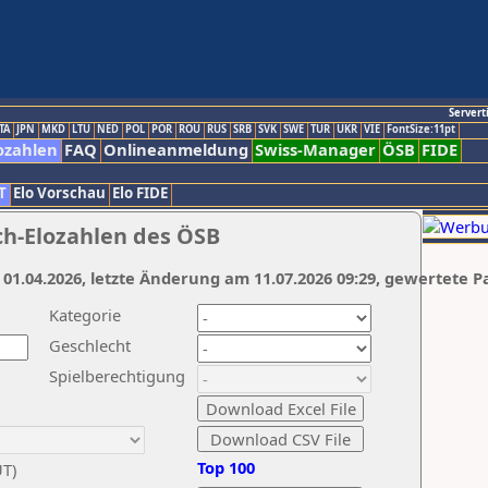
Servert
TA
JPN
MKD
LTU
NED
POL
POR
ROU
RUS
SRB
SVK
SWE
TUR
UKR
VIE
FontSize:11pt
ozahlen
FAQ
Onlineanmeldung
Swiss-Manager
ÖSB
FIDE
T
Elo Vorschau
Elo FIDE
ch-Elozahlen des ÖSB
 01.04.2026, letzte Änderung am 11.07.2026 09:29, gewertete P
Kategorie
Geschlecht
Spielberechtigung
Top 100
UT)