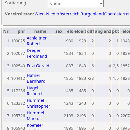
Sortierung
Vereinslisten:
Wien
Niederösterreich
Burgenland
Oberösterrei
Nr.
pnr
name
sex
elo
eloalt
diff
abg
anz
pkt
eloi
Achleitner
1
100025
1930
1928
2
2
1
1943
Robert
Dreger
2
102077
1834
1834
0
0
0
1839
Ferdinand
3
102540
Enzi Gerald
1837
1843
-6
4
2,5
1852
Hafner
4
104412
1855
1883
-28
4
1,5
1828
Bernhard
Hagel
5
117236
1485
1485
0
0
0
0
Richerd
Hummel
6
123382
1243
1243
0
0
0
0
Christopher
Hummel
7
105726
2193
2193
0
0
0
2207
Markus
Koefeler
8
106943
1895
1895
0
0
0
1945