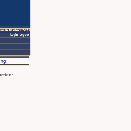
ime 07.08.2026 15:58:11
Login
Logout
artien: