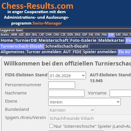
Logged on: Gast
Arabic
ARM
AZE
BIH
BUL
CAT
CHN
CRO
CZE
DEN
ENG
ESP
FAI
FIN
FRA
GER
GRE
INA
I
Home
TurnierDB
Meisterschaft
Foto-Galerie
Meldekartei
El
Turnierschach-Elozahl
Schnellschach-Elozahl
Allgemeines
Turnier anmelden: AUT
FIDE
Spieler anmelden
Elo AU
Willkommen bei den offiziellen Turnierscha
FIDE-Elolisten Stand
AUT-Elolisten Stand
13.945
Personennummer
Nachname
Vorname
Ebene
Bundesland
Spgem./Kreis/Verein
Nur "österreichische" Spieler (Land=A