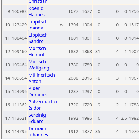
Christian
Koenig
9
106982
1677
1677
0
0
0
1756
Hannes
Lippitsch
10
123429
w
1304
1304
0
0
0
1517
Joanna
Lippitsch
11
108404
1801
1801
0
0
0
1814
Sandro
Mortsch
12
109460
1832
1863
-31
4
1
1907
Helmut
Mortsch
13
109464
1780
1780
0
0
0
0
Wolfgang
Müllneritsch
14
109654
2008
2016
-8
3
1
1967
Anton
Piber
15
124996
1237
1237
0
0
0
0
Dominik
Pulvermacher
16
111362
1720
1729
-9
2
1
1788
Isidor
Sereinig
17
113621
1992
1986
6
4
2,5
1982
Eduard
Tarmann
18
114795
1912
1877
35
4
4
1970
Johannes