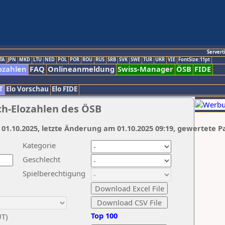
Servert
TA
JPN
MKD
LTU
NED
POL
POR
ROU
RUS
SRB
SVK
SWE
TUR
UKR
VIE
FontSize:11pt
ozahlen
FAQ
Onlineanmeldung
Swiss-Manager
ÖSB
FIDE
T
Elo Vorschau
Elo FIDE
ch-Elozahlen des ÖSB
 01.10.2025, letzte Änderung am 01.10.2025 09:19, gewertete P
Kategorie
Geschlecht
Spielberechtigung
Top 100
UT)