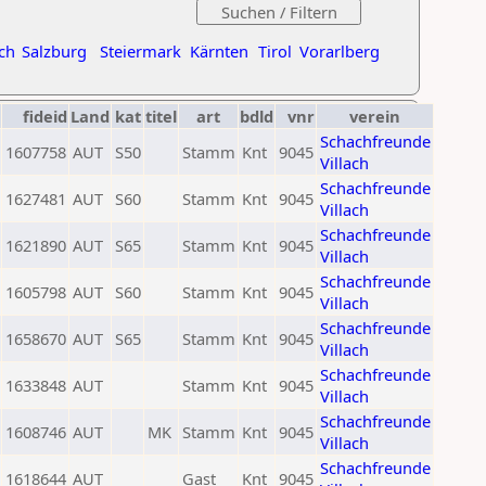
ch
Salzburg
Steiermark
Kärnten
Tirol
Vorarlberg
fideid
Land
kat
titel
art
bdld
vnr
verein
Schachfreunde
1607758
AUT
S50
Stamm
Knt
9045
Villach
Schachfreunde
1627481
AUT
S60
Stamm
Knt
9045
Villach
Schachfreunde
1621890
AUT
S65
Stamm
Knt
9045
Villach
Schachfreunde
1605798
AUT
S60
Stamm
Knt
9045
Villach
Schachfreunde
1658670
AUT
S65
Stamm
Knt
9045
Villach
Schachfreunde
1633848
AUT
Stamm
Knt
9045
Villach
Schachfreunde
1608746
AUT
MK
Stamm
Knt
9045
Villach
Schachfreunde
1618644
AUT
Gast
Knt
9045