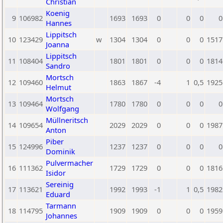
Christian
Koenig
9
106982
1693
1693
0
0
0
0
Hannes
Lippitsch
10
123429
w
1304
1304
0
0
0
1517
Joanna
Lippitsch
11
108404
1801
1801
0
0
0
1814
Sandro
Mortsch
12
109460
1863
1867
-4
1
0,5
1925
Helmut
Mortsch
13
109464
1780
1780
0
0
0
0
Wolfgang
Müllneritsch
14
109654
2029
2029
0
0
0
1987
Anton
Piber
15
124996
1237
1237
0
0
0
0
Dominik
Pulvermacher
16
111362
1729
1729
0
0
0
1816
Isidor
Sereinig
17
113621
1992
1993
-1
1
0,5
1982
Eduard
Tarmann
18
114795
1909
1909
0
0
0
1959
Johannes