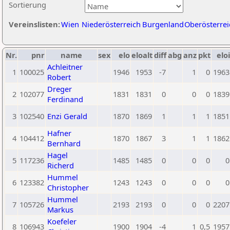
Sortierung
Vereinslisten:
Wien
Niederösterreich
Burgenland
Oberösterrei
Nr.
pnr
name
sex
elo
eloalt
diff
abg
anz
pkt
eloi
Achleitner
1
100025
1946
1953
-7
1
0
1963
Robert
Dreger
2
102077
1831
1831
0
0
0
1839
Ferdinand
3
102540
Enzi Gerald
1870
1869
1
1
1
1851
Hafner
4
104412
1870
1867
3
1
1
1862
Bernhard
Hagel
5
117236
1485
1485
0
0
0
0
Richerd
Hummel
6
123382
1243
1243
0
0
0
0
Christopher
Hummel
7
105726
2193
2193
0
0
0
2207
Markus
Koefeler
8
106943
1900
1904
-4
1
0,5
1957