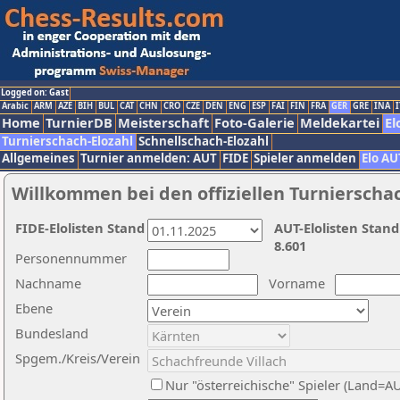
Logged on: Gast
Arabic
ARM
AZE
BIH
BUL
CAT
CHN
CRO
CZE
DEN
ENG
ESP
FAI
FIN
FRA
GER
GRE
INA
I
Home
TurnierDB
Meisterschaft
Foto-Galerie
Meldekartei
El
Turnierschach-Elozahl
Schnellschach-Elozahl
Allgemeines
Turnier anmelden: AUT
FIDE
Spieler anmelden
Elo AU
Willkommen bei den offiziellen Turnierscha
FIDE-Elolisten Stand
AUT-Elolisten Stand
8.601
Personennummer
Nachname
Vorname
Ebene
Bundesland
Spgem./Kreis/Verein
Nur "österreichische" Spieler (Land=A