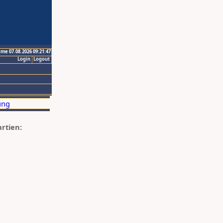
ime 07.08.2026 09:21:47
Login
Logout
artien: