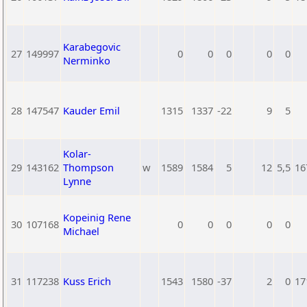
Karabegovic
27
149997
0
0
0
0
0
Nerminko
28
147547
Kauder Emil
1315
1337
-22
9
5
Kolar-
29
143162
Thompson
w
1589
1584
5
12
5,5
16
Lynne
Kopeinig Rene
30
107168
0
0
0
0
0
Michael
31
117238
Kuss Erich
1543
1580
-37
2
0
17