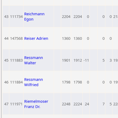
Reichmann
43
111734
2204
2204
0
0
0
21
Egon
44
147568
Reiser Adrien
1360
1360
0
0
0
Ressmann
45
111883
1901
1912
-11
5
3
19
Walter
Ressmann
46
111884
1798
1798
0
0
0
19
Wilfried
Riemelmoser
47
111971
2248
2224
24
7
5
22
Franz Dr.