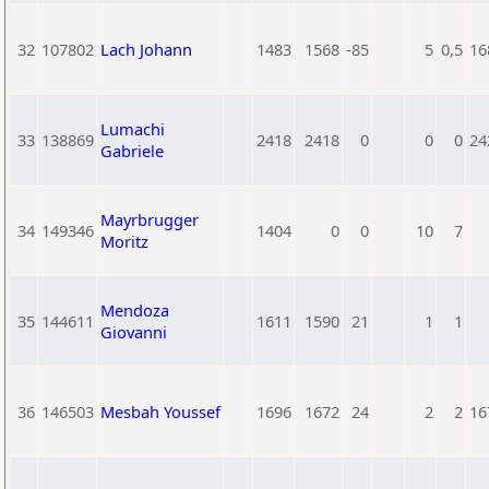
32
107802
Lach Johann
1483
1568
-85
5
0,5
16
Lumachi
33
138869
2418
2418
0
0
0
24
Gabriele
Mayrbrugger
34
149346
1404
0
0
10
7
Moritz
Mendoza
35
144611
1611
1590
21
1
1
Giovanni
36
146503
Mesbah Youssef
1696
1672
24
2
2
16