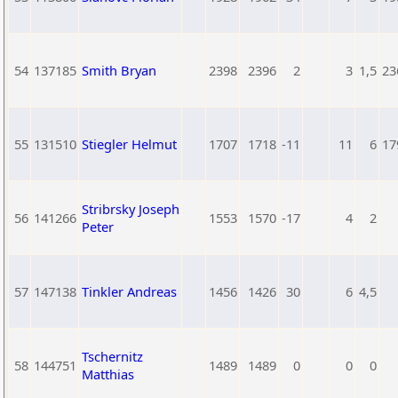
54
137185
Smith Bryan
2398
2396
2
3
1,5
23
55
131510
Stiegler Helmut
1707
1718
-11
11
6
17
Stribrsky Joseph
56
141266
1553
1570
-17
4
2
Peter
57
147138
Tinkler Andreas
1456
1426
30
6
4,5
Tschernitz
58
144751
1489
1489
0
0
0
Matthias