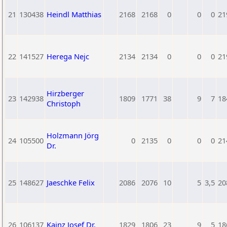
21
130438
Heindl Matthias
2168
2168
0
0
0
21
22
141527
Herega Nejc
2134
2134
0
0
0
21
Hirzberger
23
142938
1809
1771
38
9
7
18
Christoph
Holzmann Jörg
24
105500
0
2135
0
0
0
21
Dr.
25
148627
Jaeschke Felix
2086
2076
10
5
3,5
20
26
106137
Kainz Josef Dr.
1829
1806
23
9
5
18