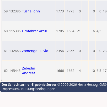
59
132386
Tusha John
1773
1773
0
0
0
18
60
115305
Umfahrer Artur
1705
1684
21
6
4,5
61
132668
Zamengo Fulvio
2356
2356
0
0
0
23
Zebedin
62
145445
1666
1662
4
10
6,5
17
Andreas
Der Schachturnier-Ergebnis-Server
© 2006-2026 Heinz Herzog
, CMS
Impressum / Nutzungsbedingungen