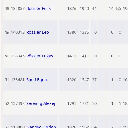
48
134857
Rössler Felix
1876
1920
-44
14
6,5
19
49
140313
Rössler Leo
1386
1386
0
0
0
50
138345
Rössler Lukas
1411
1411
0
0
0
51
133681
Sand Egon
1520
1547
-27
1
0
16
52
137492
Sereinig Alexej
1791
1781
10
1
1
18
53
113800
Slanovc Florian
1928
1962
-34
7
3
19