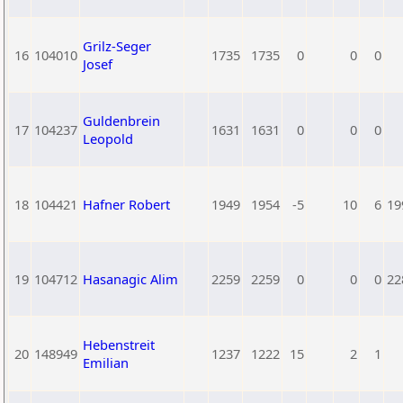
Grilz-Seger
16
104010
1735
1735
0
0
0
Josef
Guldenbrein
17
104237
1631
1631
0
0
0
Leopold
18
104421
Hafner Robert
1949
1954
-5
10
6
19
19
104712
Hasanagic Alim
2259
2259
0
0
0
22
Hebenstreit
20
148949
1237
1222
15
2
1
Emilian