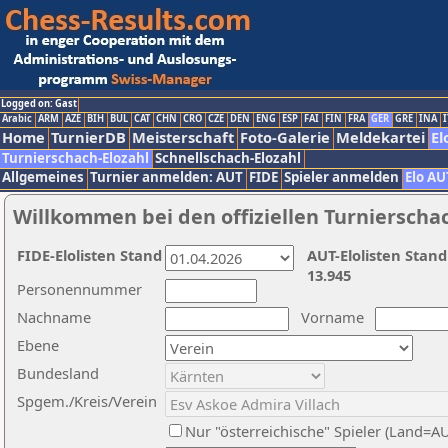
Logged on: Gast
Arabic
ARM
AZE
BIH
BUL
CAT
CHN
CRO
CZE
DEN
ENG
ESP
FAI
FIN
FRA
GER
GRE
INA
I
Home
TurnierDB
Meisterschaft
Foto-Galerie
Meldekartei
El
Turnierschach-Elozahl
Schnellschach-Elozahl
Allgemeines
Turnier anmelden: AUT
FIDE
Spieler anmelden
Elo AU
Willkommen bei den offiziellen Turnierscha
FIDE-Elolisten Stand
AUT-Elolisten Stand
13.945
Personennummer
Nachname
Vorname
Ebene
Bundesland
Spgem./Kreis/Verein
Nur "österreichische" Spieler (Land=A