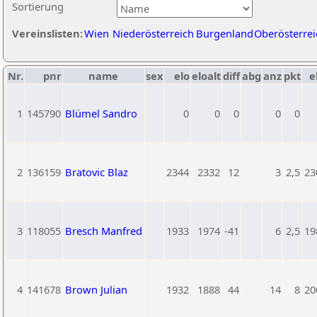
Sortierung
Vereinslisten:
Wien
Niederösterreich
Burgenland
Oberösterrei
Nr.
pnr
name
sex
elo
eloalt
diff
abg
anz
pkt
e
1
145790
Blümel Sandro
0
0
0
0
0
2
136159
Bratovic Blaz
2344
2332
12
3
2,5
23
3
118055
Bresch Manfred
1933
1974
-41
6
2,5
19
4
141678
Brown Julian
1932
1888
44
14
8
20