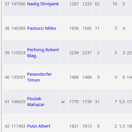
37
147566
Nadig Shreyank
1287
1225
62
10
5
38
146389
Paolucci Milko
1656
1585
71
5
4
Perhinig Robert
39
110523
2239
2237
2
5
3
22
Mag.
Pesendorfer
40
135091
1488
1488
0
0
0
14
Timon
Poulab
41
148625
w
1770
1739
31
7
5,5
17
Mahazar
42
111403
Putzi Albert
1821
1813
8
2
1,5
18