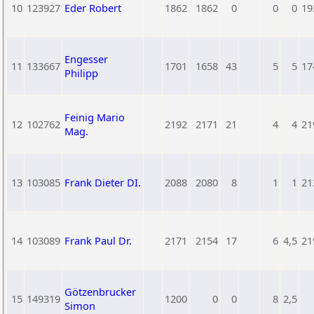
10
123927
Eder Robert
1862
1862
0
0
0
19
Engesser
11
133667
1701
1658
43
5
5
17
Philipp
Feinig Mario
12
102762
2192
2171
21
4
4
21
Mag.
13
103085
Frank Dieter DI.
2088
2080
8
1
1
21
14
103089
Frank Paul Dr.
2171
2154
17
6
4,5
21
Götzenbrucker
15
149319
1200
0
0
8
2,5
Simon