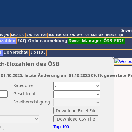
Servert
TA
JPN
MKD
LTU
NED
POL
POR
ROU
RUS
SRB
SVK
SWE
TUR
UKR
VIE
FontSize:11pt
ozahlen
FAQ
Onlineanmeldung
Swiss-Manager
ÖSB
FIDE
T
Elo Vorschau
Elo FIDE
ch-Elozahlen des ÖSB
 01.10.2025, letzte Änderung am 01.10.2025 09:19, gewertete P
Kategorie
Geschlecht
Spielberechtigung
Top 100
UT)