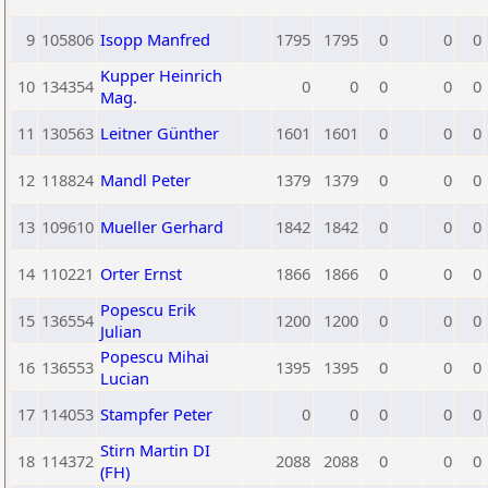
9
105806
Isopp Manfred
1795
1795
0
0
0
Kupper Heinrich
10
134354
0
0
0
0
0
Mag.
11
130563
Leitner Günther
1601
1601
0
0
0
12
118824
Mandl Peter
1379
1379
0
0
0
13
109610
Mueller Gerhard
1842
1842
0
0
0
14
110221
Orter Ernst
1866
1866
0
0
0
Popescu Erik
15
136554
1200
1200
0
0
0
Julian
Popescu Mihai
16
136553
1395
1395
0
0
0
Lucian
17
114053
Stampfer Peter
0
0
0
0
0
Stirn Martin DI
18
114372
2088
2088
0
0
0
(FH)