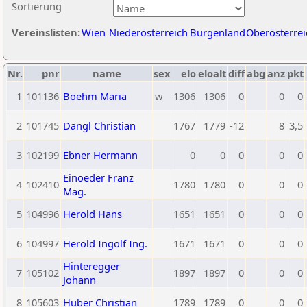
Sortierung
Vereinslisten:
Wien
Niederösterreich
Burgenland
Oberösterrei
Nr.
pnr
name
sex
elo
eloalt
diff
abg
anz
pkt
1
101136
Boehm Maria
w
1306
1306
0
0
0
2
101745
Dangl Christian
1767
1779
-12
8
3,5
3
102199
Ebner Hermann
0
0
0
0
0
Einoeder Franz
4
102410
1780
1780
0
0
0
Mag.
5
104996
Herold Hans
1651
1651
0
0
0
6
104997
Herold Ingolf Ing.
1671
1671
0
0
0
Hinteregger
7
105102
1897
1897
0
0
0
Johann
8
105603
Huber Christian
1789
1789
0
0
0