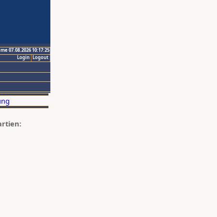
ime 07.08.2026 10:17:25
Login
Logout
artien: