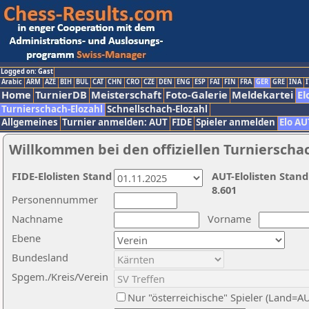
Logged on: Gast
Arabic
ARM
AZE
BIH
BUL
CAT
CHN
CRO
CZE
DEN
ENG
ESP
FAI
FIN
FRA
GER
GRE
INA
I
Home
TurnierDB
Meisterschaft
Foto-Galerie
Meldekartei
El
Turnierschach-Elozahl
Schnellschach-Elozahl
Allgemeines
Turnier anmelden: AUT
FIDE
Spieler anmelden
Elo AU
Willkommen bei den offiziellen Turnierscha
FIDE-Elolisten Stand
AUT-Elolisten Stand
8.601
Personennummer
Nachname
Vorname
Ebene
Bundesland
Spgem./Kreis/Verein
Nur "österreichische" Spieler (Land=A