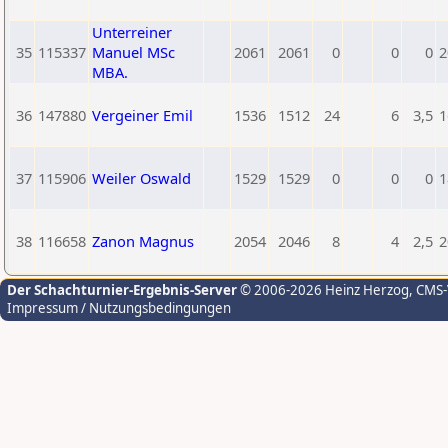
Unterreiner
35
115337
Manuel MSc
2061
2061
0
0
0
2
MBA.
36
147880
Vergeiner Emil
1536
1512
24
6
3,5
1
37
115906
Weiler Oswald
1529
1529
0
0
0
1
38
116658
Zanon Magnus
2054
2046
8
4
2,5
2
Der Schachturnier-Ergebnis-Server
© 2006-2026 Heinz Herzog
, CMS
Impressum / Nutzungsbedingungen