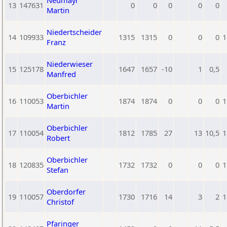
Neumayr
13
147631
0
0
0
0
0
Martin
Niedertscheider
14
109933
1315
1315
0
0
0
1
Franz
Niederwieser
15
125178
1647
1657
-10
1
0,5
Manfred
Oberbichler
16
110053
1874
1874
0
0
0
1
Martin
Oberbichler
17
110054
1812
1785
27
13
10,5
1
Robert
Oberbichler
18
120835
1732
1732
0
0
0
1
Stefan
Oberdorfer
19
110057
1730
1716
14
3
2
1
Christof
Pfaringer