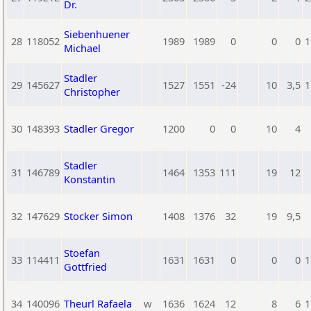
Dr.
Siebenhuener
28
118052
1989
1989
0
0
0
1
Michael
Stadler
29
145627
1527
1551
-24
10
3,5
1
Christopher
30
148393
Stadler Gregor
1200
0
0
10
4
Stadler
31
146789
1464
1353
111
19
12
Konstantin
32
147629
Stocker Simon
1408
1376
32
19
9,5
Stoefan
33
114411
1631
1631
0
0
0
1
Gottfried
34
140096
Theurl Rafaela
w
1636
1624
12
8
6
1