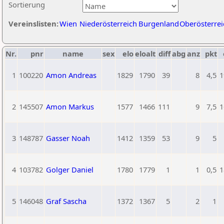
Sortierung
Vereinslisten:
Wien
Niederösterreich
Burgenland
Oberösterrei
Nr.
pnr
name
sex
elo
eloalt
diff
abg
anz
pkt
1
100220
Amon Andreas
1829
1790
39
8
4,5
1
2
145507
Amon Markus
1577
1466
111
9
7,5
1
3
148787
Gasser Noah
1412
1359
53
9
5
4
103782
Golger Daniel
1780
1779
1
1
0,5
1
5
146048
Graf Sascha
1372
1367
5
2
1