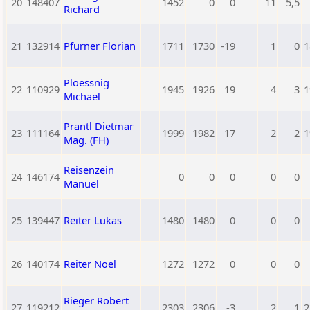
20
148407
1452
0
0
11
5,5
Richard
21
132914
Pfurner Florian
1711
1730
-19
1
0
1
Ploessnig
22
110929
1945
1926
19
4
3
1
Michael
Prantl Dietmar
23
111164
1999
1982
17
2
2
1
Mag. (FH)
Reisenzein
24
146174
0
0
0
0
0
Manuel
25
139447
Reiter Lukas
1480
1480
0
0
0
26
140174
Reiter Noel
1272
1272
0
0
0
Rieger Robert
27
119212
2303
2306
-3
2
1
2