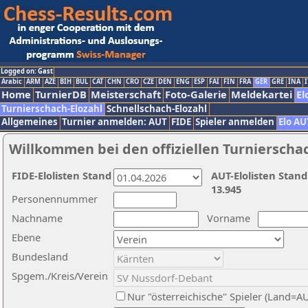
Logged on: Gast
Arabic
ARM
AZE
BIH
BUL
CAT
CHN
CRO
CZE
DEN
ENG
ESP
FAI
FIN
FRA
GER
GRE
INA
I
Home
TurnierDB
Meisterschaft
Foto-Galerie
Meldekartei
El
Turnierschach-Elozahl
Schnellschach-Elozahl
Allgemeines
Turnier anmelden: AUT
FIDE
Spieler anmelden
Elo AU
Willkommen bei den offiziellen Turnierscha
FIDE-Elolisten Stand
AUT-Elolisten Stand
13.945
Personennummer
Nachname
Vorname
Ebene
Bundesland
Spgem./Kreis/Verein
Nur "österreichische" Spieler (Land=A