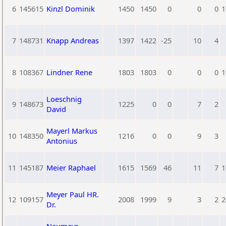
6
145615
Kinzl Dominik
1450
1450
0
0
0
1
7
148731
Knapp Andreas
1397
1422
-25
10
4
8
108367
Lindner Rene
1803
1803
0
0
0
1
Loeschnig
9
148673
1225
0
0
7
2
David
Mayerl Markus
10
148350
1216
0
0
9
3
Antonius
11
145187
Meier Raphael
1615
1569
46
11
7
1
Meyer Paul HR.
12
109157
2008
1999
9
3
2
2
Dr.