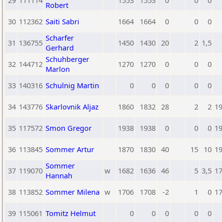
29
111114
1553
1553
0
0
0
Robert
30
112362
Saiti Sabri
1664
1664
0
0
0
Scharfer
31
136755
1450
1430
20
2
1,5
Gerhard
Schuhberger
32
144712
1270
1270
0
0
0
Marlon
33
140316
Schulnig Martin
0
0
0
0
0
34
143776
Skarlovnik Aljaz
1860
1832
28
2
2
1
35
117572
Smon Gregor
1938
1938
0
0
0
1
36
113845
Sommer Artur
1870
1830
40
15
10
1
Sommer
37
119070
w
1682
1636
46
5
3,5
1
Hannah
38
113852
Sommer Milena
w
1706
1708
-2
1
0
1
39
115061
Tomitz Helmut
0
0
0
0
0