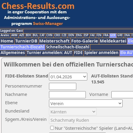
Logged on: Gast
Arabic
ARM
AZE
BIH
BUL
CAT
CHN
CRO
CZE
DEN
ENG
ESP
FAI
FIN
FRA
GER
GRE
INA
I
Home
TurnierDB
Meisterschaft
Foto-Galerie
Meldekartei
El
Turnierschach-Elozahl
Schnellschach-Elozahl
Allgemeines
Turnier anmelden: AUT
FIDE
Spieler anmelden
Elo AU
Willkommen bei den offiziellen Turnierscha
FIDE-Elolisten Stand
AUT-Elolisten Stand
13.945
Personennummer
Nachname
Vorname
Ebene
Bundesland
Spgem./Kreis/Verein
Nur "österreichische" Spieler (Land=A