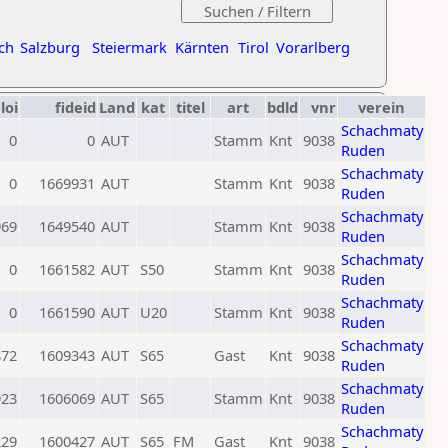
ch
Salzburg
Steiermark
Kärnten
Tirol
Vorarlberg
loi
fideid
Land
kat
titel
art
bdld
vnr
verein
Schachmaty
0
0
AUT
Stamm
Knt
9038
Ruden
Schachmaty
0
1669931
AUT
Stamm
Knt
9038
Ruden
Schachmaty
969
1649540
AUT
Stamm
Knt
9038
Ruden
Schachmaty
0
1661582
AUT
S50
Stamm
Knt
9038
Ruden
Schachmaty
0
1661590
AUT
U20
Stamm
Knt
9038
Ruden
Schachmaty
872
1609343
AUT
S65
Gast
Knt
9038
Ruden
Schachmaty
923
1606069
AUT
S65
Stamm
Knt
9038
Ruden
Schachmaty
229
1600427
AUT
S65
FM
Gast
Knt
9038