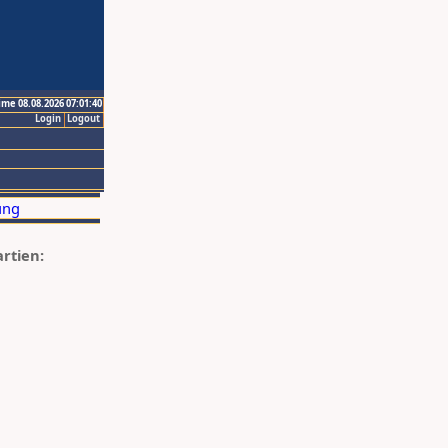
ime 08.08.2026 07:01:40
Login
Logout
artien: