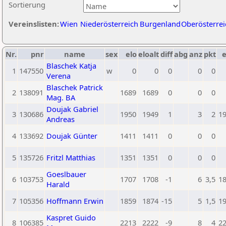
Sortierung
Vereinslisten:
Wien
Niederösterreich
Burgenland
Oberösterrei
Nr.
pnr
name
sex
elo
eloalt
diff
abg
anz
pkt
e
Blaschek Katja
1
147550
w
0
0
0
0
0
Verena
Blaschek Patrick
2
138091
1689
1689
0
0
0
Mag. BA
Doujak Gabriel
3
130686
1950
1949
1
3
2
1
Andreas
4
133692
Doujak Günter
1411
1411
0
0
0
5
135726
Fritzl Matthias
1351
1351
0
0
0
Goeslbauer
6
103753
1707
1708
-1
6
3,5
1
Harald
7
105356
Hoffmann Erwin
1859
1874
-15
5
1,5
1
Kaspret Guido
8
106385
2213
2222
-9
8
4
2