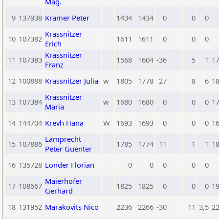
Mag.
9
137938
Kramer Peter
1434
1434
0
0
0
Krassnitzer
10
107382
1611
1611
0
0
0
Erich
Krassnitzer
11
107383
1568
1604
-36
5
1
1
Franz
12
100888
Krassnitzer Julia
w
1805
1778
27
8
6
1
Krassnitzer
13
107384
w
1680
1680
0
0
0
1
Maria
14
144704
Krevh Hana
W
1693
1693
0
0
0
1
Lamprecht
15
107886
1785
1774
11
1
1
1
Peter Guenter
16
135728
Londer Florian
0
0
0
0
0
Maierhofer
17
108667
1825
1825
0
0
0
1
Gerhard
18
131952
Marakovits Nico
2236
2266
-30
11
3,5
2