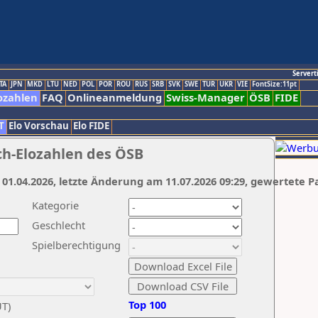
Servert
TA
JPN
MKD
LTU
NED
POL
POR
ROU
RUS
SRB
SVK
SWE
TUR
UKR
VIE
FontSize:11pt
ozahlen
FAQ
Onlineanmeldung
Swiss-Manager
ÖSB
FIDE
T
Elo Vorschau
Elo FIDE
ch-Elozahlen des ÖSB
 01.04.2026, letzte Änderung am 11.07.2026 09:29, gewertete P
Kategorie
Geschlecht
Spielberechtigung
Top 100
UT)