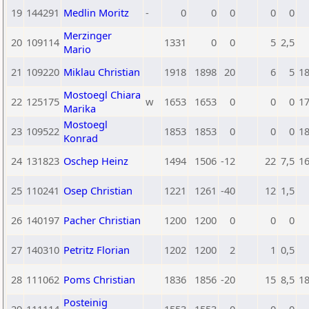
19
144291
Medlin Moritz
-
0
0
0
0
0
Merzinger
20
109114
1331
0
0
5
2,5
Mario
21
109220
Miklau Christian
1918
1898
20
6
5
1
Mostoegl Chiara
22
125175
w
1653
1653
0
0
0
1
Marika
Mostoegl
23
109522
1853
1853
0
0
0
1
Konrad
24
131823
Oschep Heinz
1494
1506
-12
22
7,5
1
25
110241
Osep Christian
1221
1261
-40
12
1,5
26
140197
Pacher Christian
1200
1200
0
0
0
27
140310
Petritz Florian
1202
1200
2
1
0,5
28
111062
Poms Christian
1836
1856
-20
15
8,5
1
Posteinig