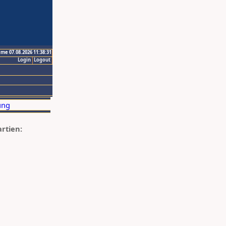
ime 07.08.2026 11:38:31
Login
Logout
artien: