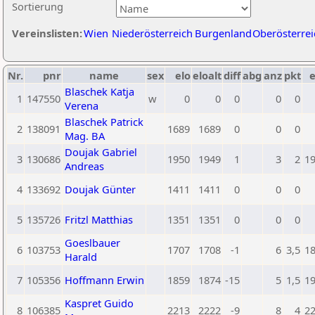
Sortierung
Vereinslisten:
Wien
Niederösterreich
Burgenland
Oberösterrei
Nr.
pnr
name
sex
elo
eloalt
diff
abg
anz
pkt
e
Blaschek Katja
1
147550
w
0
0
0
0
0
Verena
Blaschek Patrick
2
138091
1689
1689
0
0
0
Mag. BA
Doujak Gabriel
3
130686
1950
1949
1
3
2
1
Andreas
4
133692
Doujak Günter
1411
1411
0
0
0
5
135726
Fritzl Matthias
1351
1351
0
0
0
Goeslbauer
6
103753
1707
1708
-1
6
3,5
1
Harald
7
105356
Hoffmann Erwin
1859
1874
-15
5
1,5
1
Kaspret Guido
8
106385
2213
2222
-9
8
4
2