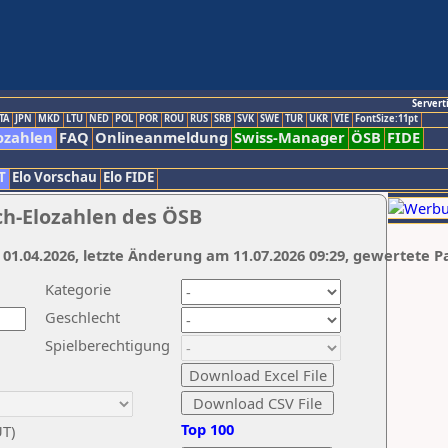
Servert
TA
JPN
MKD
LTU
NED
POL
POR
ROU
RUS
SRB
SVK
SWE
TUR
UKR
VIE
FontSize:11pt
ozahlen
FAQ
Onlineanmeldung
Swiss-Manager
ÖSB
FIDE
T
Elo Vorschau
Elo FIDE
ch-Elozahlen des ÖSB
 01.04.2026, letzte Änderung am 11.07.2026 09:29, gewertete P
Kategorie
Geschlecht
Spielberechtigung
Top 100
UT)