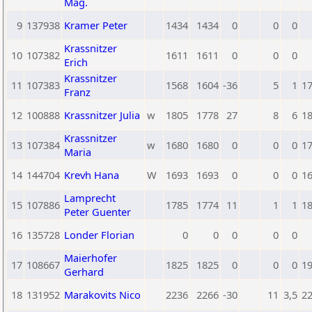
Mag.
9
137938
Kramer Peter
1434
1434
0
0
0
Krassnitzer
10
107382
1611
1611
0
0
0
Erich
Krassnitzer
11
107383
1568
1604
-36
5
1
1
Franz
12
100888
Krassnitzer Julia
w
1805
1778
27
8
6
1
Krassnitzer
13
107384
w
1680
1680
0
0
0
1
Maria
14
144704
Krevh Hana
W
1693
1693
0
0
0
1
Lamprecht
15
107886
1785
1774
11
1
1
1
Peter Guenter
16
135728
Londer Florian
0
0
0
0
0
Maierhofer
17
108667
1825
1825
0
0
0
1
Gerhard
18
131952
Marakovits Nico
2236
2266
-30
11
3,5
2