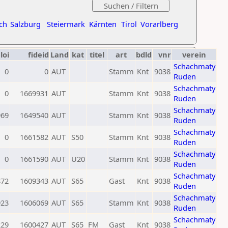
ch
Salzburg
Steiermark
Kärnten
Tirol
Vorarlberg
loi
fideid
Land
kat
titel
art
bdld
vnr
verein
Schachmaty
0
0
AUT
Stamm
Knt
9038
Ruden
Schachmaty
0
1669931
AUT
Stamm
Knt
9038
Ruden
Schachmaty
969
1649540
AUT
Stamm
Knt
9038
Ruden
Schachmaty
0
1661582
AUT
S50
Stamm
Knt
9038
Ruden
Schachmaty
0
1661590
AUT
U20
Stamm
Knt
9038
Ruden
Schachmaty
872
1609343
AUT
S65
Gast
Knt
9038
Ruden
Schachmaty
923
1606069
AUT
S65
Stamm
Knt
9038
Ruden
Schachmaty
229
1600427
AUT
S65
FM
Gast
Knt
9038