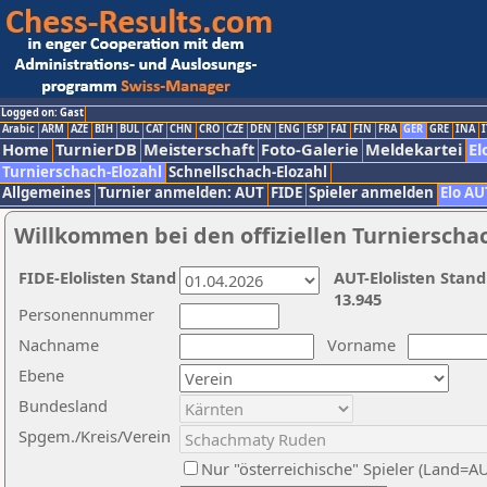
Logged on: Gast
Arabic
ARM
AZE
BIH
BUL
CAT
CHN
CRO
CZE
DEN
ENG
ESP
FAI
FIN
FRA
GER
GRE
INA
I
Home
TurnierDB
Meisterschaft
Foto-Galerie
Meldekartei
El
Turnierschach-Elozahl
Schnellschach-Elozahl
Allgemeines
Turnier anmelden: AUT
FIDE
Spieler anmelden
Elo AU
Willkommen bei den offiziellen Turnierscha
FIDE-Elolisten Stand
AUT-Elolisten Stand
13.945
Personennummer
Nachname
Vorname
Ebene
Bundesland
Spgem./Kreis/Verein
Nur "österreichische" Spieler (Land=A