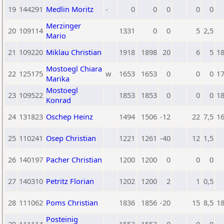
19
144291
Medlin Moritz
-
0
0
0
0
0
Merzinger
20
109114
1331
0
0
5
2,5
Mario
21
109220
Miklau Christian
1918
1898
20
6
5
1
Mostoegl Chiara
22
125175
w
1653
1653
0
0
0
1
Marika
Mostoegl
23
109522
1853
1853
0
0
0
1
Konrad
24
131823
Oschep Heinz
1494
1506
-12
22
7,5
1
25
110241
Osep Christian
1221
1261
-40
12
1,5
26
140197
Pacher Christian
1200
1200
0
0
0
27
140310
Petritz Florian
1202
1200
2
1
0,5
28
111062
Poms Christian
1836
1856
-20
15
8,5
1
Posteinig