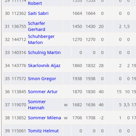
29
111114
1553
1553
0
0
0
Robert
30
112362
Saiti Sabri
1664
1664
0
0
0
Scharfer
31
136755
1450
1430
20
2
1,5
Gerhard
Schuhberger
32
144712
1270
1270
0
0
0
Marlon
33
140316
Schulnig Martin
0
0
0
0
0
34
143776
Skarlovnik Aljaz
1860
1832
28
2
2
1
35
117572
Smon Gregor
1938
1938
0
0
0
1
36
113845
Sommer Artur
1870
1830
40
15
10
1
Sommer
37
119070
w
1682
1636
46
5
3,5
1
Hannah
38
113852
Sommer Milena
w
1706
1708
-2
1
0
1
39
115061
Tomitz Helmut
0
0
0
0
0