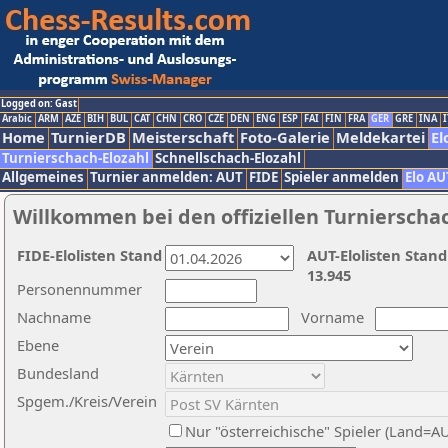
Logged on: Gast
Arabic
ARM
AZE
BIH
BUL
CAT
CHN
CRO
CZE
DEN
ENG
ESP
FAI
FIN
FRA
GER
GRE
INA
I
Home
TurnierDB
Meisterschaft
Foto-Galerie
Meldekartei
El
Turnierschach-Elozahl
Schnellschach-Elozahl
Allgemeines
Turnier anmelden: AUT
FIDE
Spieler anmelden
Elo AU
Willkommen bei den offiziellen Turnierscha
FIDE-Elolisten Stand
AUT-Elolisten Stand
13.945
Personennummer
Nachname
Vorname
Ebene
Bundesland
Spgem./Kreis/Verein
Nur "österreichische" Spieler (Land=A