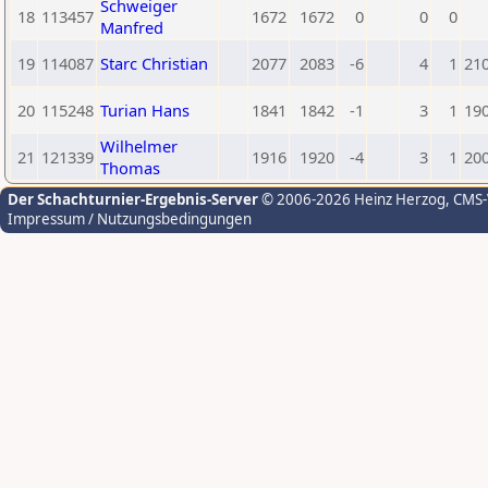
Schweiger
18
113457
1672
1672
0
0
0
Manfred
19
114087
Starc Christian
2077
2083
-6
4
1
21
20
115248
Turian Hans
1841
1842
-1
3
1
19
Wilhelmer
21
121339
1916
1920
-4
3
1
20
Thomas
Der Schachturnier-Ergebnis-Server
© 2006-2026 Heinz Herzog
, CMS
Impressum / Nutzungsbedingungen