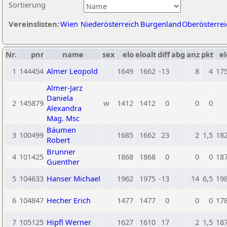
Sortierung
Vereinslisten:
Wien
Niederösterreich
Burgenland
Oberösterrei
Nr.
pnr
name
sex
elo
eloalt
diff
abg
anz
pkt
el
1
144454
Almer Leopold
1649
1662
-13
8
4
17
Almer-Jarz
Daniela
2
145879
w
1412
1412
0
0
0
Alexandra
Mag. Msc
Bäumen
3
100499
1685
1662
23
2
1,5
18
Robert
Brunner
4
101425
1868
1868
0
0
0
18
Guenther
5
104633
Hanser Michael
1962
1975
-13
14
6,5
19
6
104847
Hecher Erich
1477
1477
0
0
0
17
7
105125
Hipfl Werner
1627
1610
17
2
1,5
18