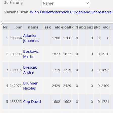
Sortierung
Vereinslisten:
Wien
Niederösterreich
Burgenland
Oberösterrei
Nr.
pnr
name
sex
elo
eloalt
diff
abg
anz
pkt
eloi
Adunka
1
138354
1200
1200
0
0
0
0
Johannes
Boskovic
2
101198
1823
1823
0
0
0
1920
Martin
Brescak
3
110015
1719
1719
0
0
0
1893
Andre
Brunner
4
142972
2429
2429
0
0
0
2409
Nicolas
5
138855
Cop David
1602
1602
0
0
0
1721