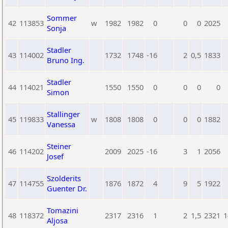
Sommer
42
113853
w
1982
1982
0
0
0
2025
Sonja
Stadler
43
114002
1732
1748
-16
2
0,5
1833
Bruno Ing.
Stadler
44
114021
1550
1550
0
0
0
0
Simon
Stallinger
45
119833
w
1808
1808
0
0
0
1882
Vanessa
Steiner
46
114202
2009
2025
-16
3
1
2056
Josef
Szolderits
47
114755
1876
1872
4
9
5
1922
Guenter Dr.
Tomazini
48
118372
2317
2316
1
2
1,5
2321
1
Aljosa