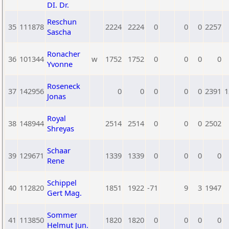
DI. Dr.
Reschun
35
111878
2224
2224
0
0
0
2257
Sascha
Ronacher
36
101344
w
1752
1752
0
0
0
0
Yvonne
Roseneck
37
142956
0
0
0
0
0
2391
1
Jonas
Royal
38
148944
2514
2514
0
0
0
2502
Shreyas
Schaar
39
129671
1339
1339
0
0
0
0
Rene
Schippel
40
112820
1851
1922
-71
9
3
1947
Gert Mag.
Sommer
41
113850
1820
1820
0
0
0
0
Helmut Jun.