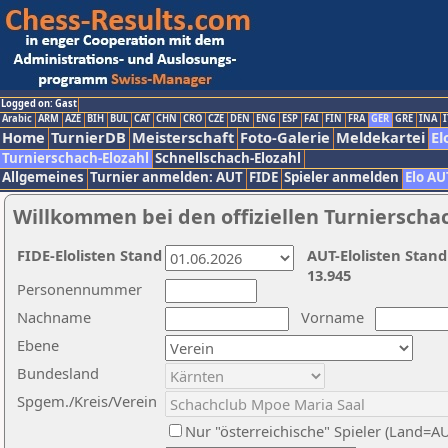
Logged on: Gast
Arabic
ARM
AZE
BIH
BUL
CAT
CHN
CRO
CZE
DEN
ENG
ESP
FAI
FIN
FRA
GER
GRE
INA
I
Home
TurnierDB
Meisterschaft
Foto-Galerie
Meldekartei
El
Turnierschach-Elozahl
Schnellschach-Elozahl
Allgemeines
Turnier anmelden: AUT
FIDE
Spieler anmelden
Elo AU
Willkommen bei den offiziellen Turnierscha
FIDE-Elolisten Stand
AUT-Elolisten Stand
13.945
Personennummer
Nachname
Vorname
Ebene
Bundesland
Spgem./Kreis/Verein
Nur "österreichische" Spieler (Land=A