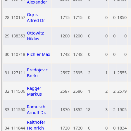
Alexander
Ogris
28
110157
1715
1715
0
0
0
1850
Alfred Dr.
Ottowitz
29
138353
1200
1200
0
0
0
0
Niklas
30
110718
Pichler Max
1748
1748
0
0
0
0
Predojevic
31
127111
2597
2595
2
1
1
2555
Borki
Ragger
32
111506
2587
2586
1
2
2
2579
Markus
Ramusch
33
111560
1870
1852
18
3
2
1905
Arnulf Dr.
Reithofer
34
111844
Heinrich
1720
1720
0
0
0
1834