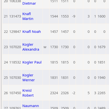
20
106338
1511
1511
0
0
0
0
Dietmar
Knafl
21
131473
1544
1553
-9
3
1
1600
Martin
22
129847
Knafl Noah
1457
1457
0
0
0
0
Kogler
23
107020
w
1730
1730
0
0
0
1679
Alexandra
24
118532
Kogler Paul
1815
1815
0
0
0
1851
Kogler
25
107030
1831
1831
0
0
0
1940
Werner
Kreisl
26
107450
2324
2326
-2
5
3
2265
Robert
Naumann
27
109761
2509
2509
0
0
0
2489