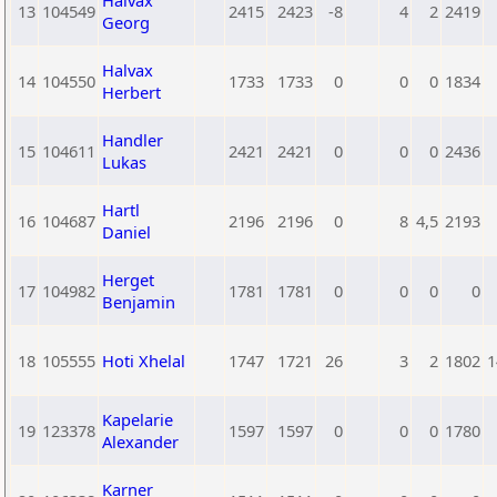
Halvax
13
104549
2415
2423
-8
4
2
2419
Georg
Halvax
14
104550
1733
1733
0
0
0
1834
Herbert
Handler
15
104611
2421
2421
0
0
0
2436
Lukas
Hartl
16
104687
2196
2196
0
8
4,5
2193
Daniel
Herget
17
104982
1781
1781
0
0
0
0
Benjamin
18
105555
Hoti Xhelal
1747
1721
26
3
2
1802
1
Kapelarie
19
123378
1597
1597
0
0
0
1780
Alexander
Karner