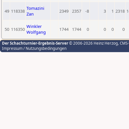
Tomazini
49
118338
2349
2357
-8
3
1
2318
1
Zan
Winkler
50
116350
1744
1744
0
0
0
0
Wolfgang
Der Schachturnier-Ergebnis-Server
© 2006-2026 Heinz Herzog
, CMS
Impressum / Nutzungsbedingungen