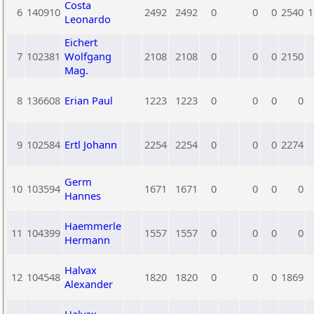
Costa
6
140910
2492
2492
0
0
0
2540
1
Leonardo
Eichert
7
102381
Wolfgang
2108
2108
0
0
0
2150
Mag.
8
136608
Erian Paul
1223
1223
0
0
0
0
9
102584
Ertl Johann
2254
2254
0
0
0
2274
Germ
10
103594
1671
1671
0
0
0
0
Hannes
Haemmerle
11
104399
1557
1557
0
0
0
0
Hermann
Halvax
12
104548
1820
1820
0
0
0
1869
Alexander