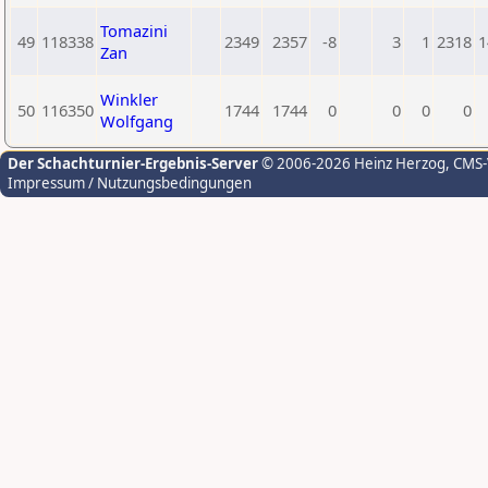
Tomazini
49
118338
2349
2357
-8
3
1
2318
1
Zan
Winkler
50
116350
1744
1744
0
0
0
0
Wolfgang
Der Schachturnier-Ergebnis-Server
© 2006-2026 Heinz Herzog
, CMS
Impressum / Nutzungsbedingungen