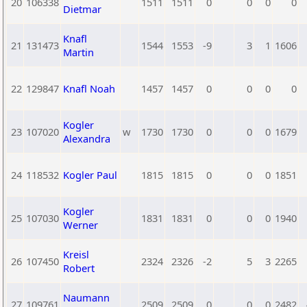
20
106338
1511
1511
0
0
0
0
Dietmar
Knafl
21
131473
1544
1553
-9
3
1
1606
Martin
22
129847
Knafl Noah
1457
1457
0
0
0
0
Kogler
23
107020
w
1730
1730
0
0
0
1679
Alexandra
24
118532
Kogler Paul
1815
1815
0
0
0
1851
Kogler
25
107030
1831
1831
0
0
0
1940
Werner
Kreisl
26
107450
2324
2326
-2
5
3
2265
Robert
Naumann
27
109761
2509
2509
0
0
0
2482