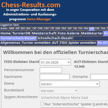
Logged on: Gast
Arabic
ARM
AZE
BIH
BUL
CAT
CHN
CRO
CZE
DEN
ENG
ESP
FAI
FIN
FRA
GER
GRE
INA
I
Home
TurnierDB
Meisterschaft
Foto-Galerie
Meldekartei
El
Turnierschach-Elozahl
Schnellschach-Elozahl
Allgemeines
Turnier anmelden: AUT
FIDE
Spieler anmelden
Elo AU
Willkommen bei den offiziellen Turnierscha
FIDE-Elolisten Stand
AUT-Elolisten Stand
13.945
Personennummer
Nachname
Vorname
Ebene
Bundesland
Spgem./Kreis/Verein
Nur "österreichische" Spieler (Land=A