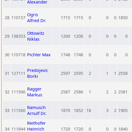
Alexander
Ogris
28
110157
1715
1715
0
0
0
1850
Alfred Dr.
Ottowitz
29
138353
1200
1200
0
0
0
0
Niklas
30
110718
Pichler Max
1748
1748
0
0
0
0
Predojevic
31
127111
2597
2595
2
1
1
2558
Borki
Ragger
32
111506
2587
2586
1
2
2
2581
Markus
Ramusch
33
111560
1870
1852
18
3
2
1905
Arnulf Dr.
Reithofer
34
111844
Heinrich
1720
1720
0
0
0
1840