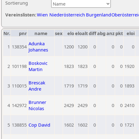
Sortierung
Vereinslisten:
Wien
Niederösterreich
Burgenland
Oberösterrei
Nr.
pnr
name
sex
elo
eloalt
diff
abg
anz
pkt
eloi
Adunka
1
138354
1200
1200
0
0
0
0
Johannes
Boskovic
2
101198
1823
1823
0
0
0
1920
Martin
Brescak
3
110015
1719
1719
0
0
0
1893
Andre
Brunner
4
142972
2429
2429
0
0
0
2410
Nicolas
5
138855
Cop David
1602
1602
0
0
0
1721