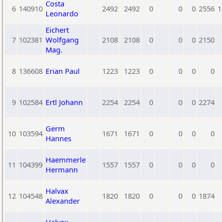
Costa
6
140910
2492
2492
0
0
0
2556
1
Leonardo
Eichert
7
102381
Wolfgang
2108
2108
0
0
0
2150
Mag.
8
136608
Erian Paul
1223
1223
0
0
0
0
9
102584
Ertl Johann
2254
2254
0
0
0
2274
Germ
10
103594
1671
1671
0
0
0
0
Hannes
Haemmerle
11
104399
1557
1557
0
0
0
0
Hermann
Halvax
12
104548
1820
1820
0
0
0
1874
Alexander