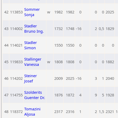
Sommer
42
113853
w
1982
1982
0
0
0
2025
Sonja
Stadler
43
114002
1732
1748
-16
2
0,5
1829
Bruno Ing.
Stadler
44
114021
1550
1550
0
0
0
0
Simon
Stallinger
45
119833
w
1808
1808
0
0
0
1882
Vanessa
Steiner
46
114202
2009
2025
-16
3
1
2040
Josef
Szolderits
47
114755
1876
1872
4
9
5
1928
Guenter Dr.
Tomazini
48
118372
2317
2316
1
2
1,5
2321
1
Aljosa