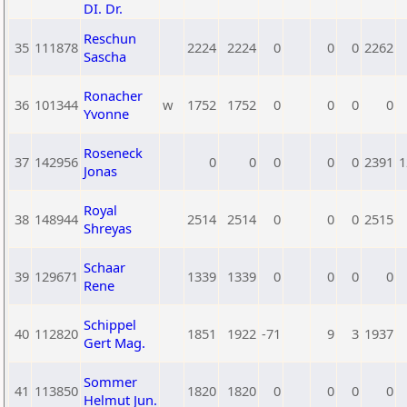
DI. Dr.
Reschun
35
111878
2224
2224
0
0
0
2262
Sascha
Ronacher
36
101344
w
1752
1752
0
0
0
0
Yvonne
Roseneck
37
142956
0
0
0
0
0
2391
1
Jonas
Royal
38
148944
2514
2514
0
0
0
2515
Shreyas
Schaar
39
129671
1339
1339
0
0
0
0
Rene
Schippel
40
112820
1851
1922
-71
9
3
1937
Gert Mag.
Sommer
41
113850
1820
1820
0
0
0
0
Helmut Jun.