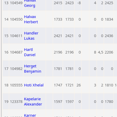
Halvax
13
104549
2415
2423
-8
4
2
2425
Georg
Halvax
14
104550
1733
1733
0
0
0
1834
Herbert
Handler
15
104611
2421
2421
0
0
0
2436
Lukas
Hartl
16
104687
2196
2196
0
8
4,5
2206
Daniel
Herget
17
104982
1781
1781
0
0
0
0
Benjamin
18
105555
Hoti Xhelal
1747
1721
26
3
2
1810
1
Kapelarie
19
123378
1597
1597
0
0
0
1780
Alexander
Karner