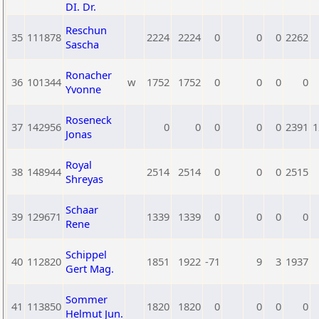
DI. Dr.
Reschun
35
111878
2224
2224
0
0
0
2262
Sascha
Ronacher
36
101344
w
1752
1752
0
0
0
0
Yvonne
Roseneck
37
142956
0
0
0
0
0
2391
1
Jonas
Royal
38
148944
2514
2514
0
0
0
2515
Shreyas
Schaar
39
129671
1339
1339
0
0
0
0
Rene
Schippel
40
112820
1851
1922
-71
9
3
1937
Gert Mag.
Sommer
41
113850
1820
1820
0
0
0
0
Helmut Jun.