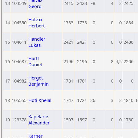
Halvax
13
104549
2415
2423
-8
4
2
2425
Georg
Halvax
14
104550
1733
1733
0
0
0
1834
Herbert
Handler
15
104611
2421
2421
0
0
0
2436
Lukas
Hartl
16
104687
2196
2196
0
8
4,5
2206
Daniel
Herget
17
104982
1781
1781
0
0
0
0
Benjamin
18
105555
Hoti Xhelal
1747
1721
26
3
2
1810
1
Kapelarie
19
123378
1597
1597
0
0
0
1780
Alexander
Karner