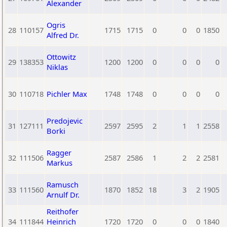
Alexander
Ogris
28
110157
1715
1715
0
0
0
1850
Alfred Dr.
Ottowitz
29
138353
1200
1200
0
0
0
0
Niklas
30
110718
Pichler Max
1748
1748
0
0
0
0
Predojevic
31
127111
2597
2595
2
1
1
2558
Borki
Ragger
32
111506
2587
2586
1
2
2
2581
Markus
Ramusch
33
111560
1870
1852
18
3
2
1905
Arnulf Dr.
Reithofer
34
111844
Heinrich
1720
1720
0
0
0
1840