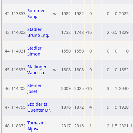
Sommer
42
113853
w
1982
1982
0
0
0
2025
Sonja
Stadler
43
114002
1732
1748
-16
2
0,5
1829
Bruno Ing.
Stadler
44
114021
1550
1550
0
0
0
0
Simon
Stallinger
45
119833
w
1808
1808
0
0
0
1882
Vanessa
Steiner
46
114202
2009
2025
-16
3
1
2040
Josef
Szolderits
47
114755
1876
1872
4
9
5
1928
Guenter Dr.
Tomazini
48
118372
2317
2316
1
2
1,5
2321
1
Aljosa