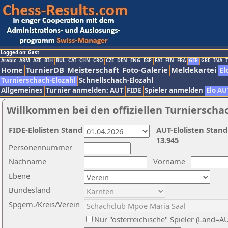
Logged on: Gast
Arabic
ARM
AZE
BIH
BUL
CAT
CHN
CRO
CZE
DEN
ENG
ESP
FAI
FIN
FRA
GER
GRE
INA
I
Home
TurnierDB
Meisterschaft
Foto-Galerie
Meldekartei
El
Turnierschach-Elozahl
Schnellschach-Elozahl
Allgemeines
Turnier anmelden: AUT
FIDE
Spieler anmelden
Elo AU
Willkommen bei den offiziellen Turnierscha
FIDE-Elolisten Stand
AUT-Elolisten Stand
13.945
Personennummer
Nachname
Vorname
Ebene
Bundesland
Spgem./Kreis/Verein
Nur "österreichische" Spieler (Land=A