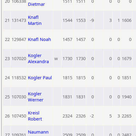
20
106338
1511
1511
0
0
0
0
Dietmar
Knafl
21
131473
1544
1553
-9
3
1
1606
Martin
22
129847
Knafl Noah
1457
1457
0
0
0
0
Kogler
23
107020
w
1730
1730
0
0
0
1679
Alexandra
24
118532
Kogler Paul
1815
1815
0
0
0
1851
Kogler
25
107030
1831
1831
0
0
0
1940
Werner
Kreisl
26
107450
2324
2326
-2
5
3
2265
Robert
Naumann
27
109761
2509
2509
0
0
0
2482