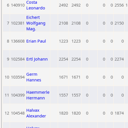
Costa
6
140910
2492
2492
0
0
0
2556
1
Leonardo
Eichert
7
102381
Wolfgang
2108
2108
0
0
0
2150
Mag.
8
136608
Erian Paul
1223
1223
0
0
0
0
9
102584
Ertl Johann
2254
2254
0
0
0
2274
Germ
10
103594
1671
1671
0
0
0
0
Hannes
Haemmerle
11
104399
1557
1557
0
0
0
0
Hermann
Halvax
12
104548
1820
1820
0
0
0
1874
Alexander