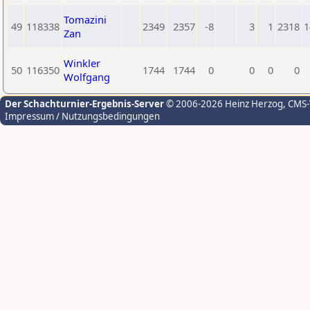
Tomazini
49
118338
2349
2357
-8
3
1
2318
1
Zan
Winkler
50
116350
1744
1744
0
0
0
0
Wolfgang
Der Schachturnier-Ergebnis-Server
© 2006-2026 Heinz Herzog
, CMS
Impressum / Nutzungsbedingungen