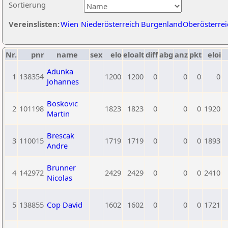
Sortierung
Vereinslisten:
Wien
Niederösterreich
Burgenland
Oberösterrei
Nr.
pnr
name
sex
elo
eloalt
diff
abg
anz
pkt
eloi
Adunka
1
138354
1200
1200
0
0
0
0
Johannes
Boskovic
2
101198
1823
1823
0
0
0
1920
Martin
Brescak
3
110015
1719
1719
0
0
0
1893
Andre
Brunner
4
142972
2429
2429
0
0
0
2410
Nicolas
5
138855
Cop David
1602
1602
0
0
0
1721