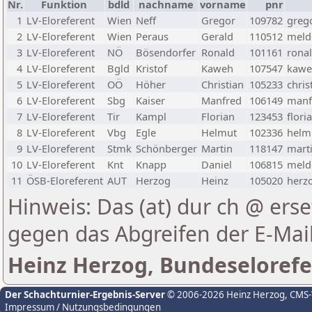
Nr.
Funktion
bdld
nachname
vorname
pnr
1
LV-Eloreferent
Wien
Neff
Gregor
109782
greg
2
LV-Eloreferent
Wien
Peraus
Gerald
110512
melde
3
LV-Eloreferent
NÖ
Bösendorfer
Ronald
101161
rona
4
LV-Eloreferent
Bgld
Kristof
Kaweh
107547
kawe
5
LV-Eloreferent
OÖ
Höher
Christian
105233
chris
6
LV-Eloreferent
Sbg
Kaiser
Manfred
106149
manf
7
LV-Eloreferent
Tir
Kampl
Florian
123453
flori
8
LV-Eloreferent
Vbg
Egle
Helmut
102336
helmu
9
LV-Eloreferent
Stmk
Schönberger
Martin
118147
marti
10
LV-Eloreferent
Knt
Knapp
Daniel
106815
melde
11
ÖSB-Eloreferent
AUT
Herzog
Heinz
105020
herzo
Hinweis: Das (at) dur ch @ erse
gegen das Abgreifen der E-Ma
Heinz Herzog, Bundeselorefe
Der Schachturnier-Ergebnis-Server
© 2006-2026 Heinz Herzog
, CMS
Impressum / Nutzungsbedingungen