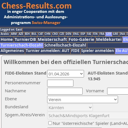
Logged on: Gast
Arabic
ARM
AZE
BIH
BUL
CAT
CHN
CRO
CZE
DEN
ENG
ESP
FAI
FIN
FRA
GER
GRE
INA
I
Home
TurnierDB
Meisterschaft
Foto-Galerie
Meldekartei
El
Turnierschach-Elozahl
Schnellschach-Elozahl
Allgemeines
Turnier anmelden: AUT
FIDE
Spieler anmelden
Elo AU
Willkommen bei den offiziellen Turnierscha
FIDE-Elolisten Stand
AUT-Elolisten Stand
13.945
Personennummer
Nachname
Vorname
Ebene
Bundesland
Spgem./Kreis/Verein
Nur "österreichische" Spieler (Land=A