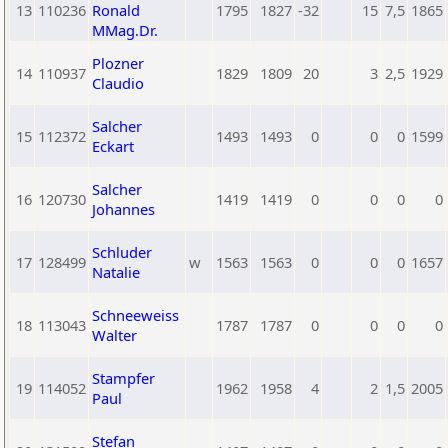
13
110236
Ronald
1795
1827
-32
15
7,5
1865
MMag.Dr.
Plozner
14
110937
1829
1809
20
3
2,5
1929
Claudio
Salcher
15
112372
1493
1493
0
0
0
1599
Eckart
Salcher
16
120730
1419
1419
0
0
0
0
Johannes
Schluder
17
128499
w
1563
1563
0
0
0
1657
Natalie
Schneeweiss
18
113043
1787
1787
0
0
0
0
Walter
Stampfer
19
114052
1962
1958
4
2
1,5
2005
Paul
Stefan