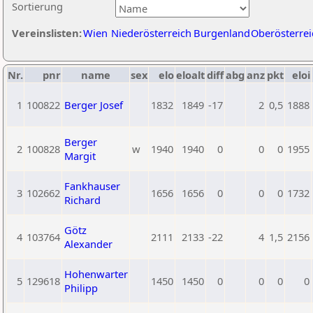
Sortierung
Vereinslisten:
Wien
Niederösterreich
Burgenland
Oberösterrei
Nr.
pnr
name
sex
elo
eloalt
diff
abg
anz
pkt
eloi
1
100822
Berger Josef
1832
1849
-17
2
0,5
1888
Berger
2
100828
w
1940
1940
0
0
0
1955
Margit
Fankhauser
3
102662
1656
1656
0
0
0
1732
Richard
Götz
4
103764
2111
2133
-22
4
1,5
2156
Alexander
Hohenwarter
5
129618
1450
1450
0
0
0
0
Philipp