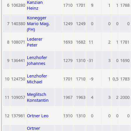
Kanzian
6
106280
1710
1701
9
1
1
1788
Heinz
Konegger
7
140380
Mario Mag.
1249
1249
0
0
0
0
(FH)
Lederer
8
108071
1693
1682
11
2
1
1781
Peter
Lenzhofer
9
136441
1279
1310
-31
3
0
1690
Johannes
Lenzhofer
10
124750
1701
1710
-9
1
0,5
1783
Michael
Meglitsch
11
109057
1967
1963
4
3
2
2000
Konstantin
12
137981
Ortner Leo
1310
1310
0
0
0
0
Ortner