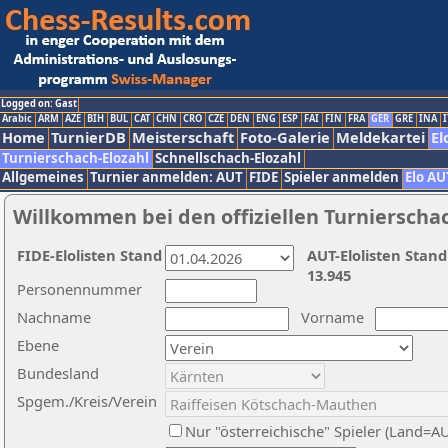
Logged on: Gast
Arabic
ARM
AZE
BIH
BUL
CAT
CHN
CRO
CZE
DEN
ENG
ESP
FAI
FIN
FRA
GER
GRE
INA
I
Home
TurnierDB
Meisterschaft
Foto-Galerie
Meldekartei
El
Turnierschach-Elozahl
Schnellschach-Elozahl
Allgemeines
Turnier anmelden: AUT
FIDE
Spieler anmelden
Elo AU
Willkommen bei den offiziellen Turnierscha
FIDE-Elolisten Stand
AUT-Elolisten Stand
13.945
Personennummer
Nachname
Vorname
Ebene
Bundesland
Spgem./Kreis/Verein
Nur "österreichische" Spieler (Land=A