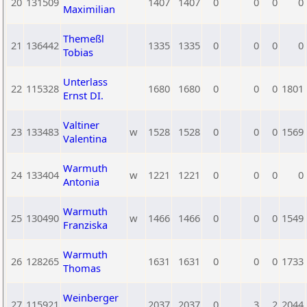
20
131509
1407
1407
0
0
0
0
Maximilian
Themeßl
21
136442
1335
1335
0
0
0
0
Tobias
Unterlass
22
115328
1680
1680
0
0
0
1801
Ernst DI.
Valtiner
23
133483
w
1528
1528
0
0
0
1569
Valentina
Warmuth
24
133404
w
1221
1221
0
0
0
0
Antonia
Warmuth
25
130490
w
1466
1466
0
0
0
1549
Franziska
Warmuth
26
128265
1631
1631
0
0
0
1733
Thomas
Weinberger
27
115921
2037
2037
0
3
2
2044