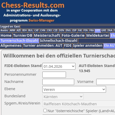
Logged on: Gast
Arabic
ARM
AZE
BIH
BUL
CAT
CHN
CRO
CZE
DEN
ENG
ESP
FAI
FIN
FRA
GER
GRE
INA
I
Home
TurnierDB
Meisterschaft
Foto-Galerie
Meldekartei
El
Turnierschach-Elozahl
Schnellschach-Elozahl
Allgemeines
Turnier anmelden: AUT
FIDE
Spieler anmelden
Elo AU
Willkommen bei den offiziellen Turnierscha
FIDE-Elolisten Stand
AUT-Elolisten Stand
13.945
Personennummer
Nachname
Vorname
Ebene
Bundesland
Spgem./Kreis/Verein
Nur "österreichische" Spieler (Land=A