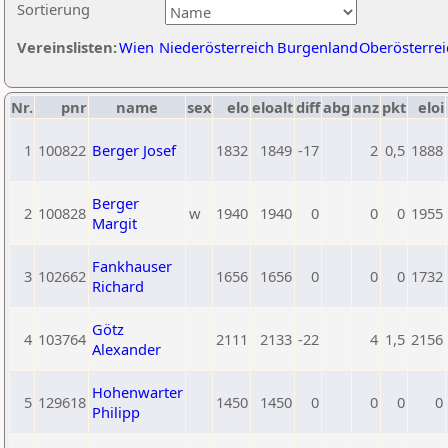
Sortierung
Vereinslisten:
Wien
Niederösterreich
Burgenland
Oberösterrei
Nr.
pnr
name
sex
elo
eloalt
diff
abg
anz
pkt
eloi
1
100822
Berger Josef
1832
1849
-17
2
0,5
1888
Berger
2
100828
w
1940
1940
0
0
0
1955
Margit
Fankhauser
3
102662
1656
1656
0
0
0
1732
Richard
Götz
4
103764
2111
2133
-22
4
1,5
2156
Alexander
Hohenwarter
5
129618
1450
1450
0
0
0
0
Philipp