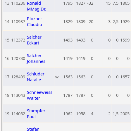
13
110236
Ronald
1795
1827
-32
15
7,5
1865
MMag.Dr.
Plozner
14
110937
1829
1809
20
3
2,5
1929
Claudio
Salcher
15
112372
1493
1493
0
0
0
1599
Eckart
Salcher
16
120730
1419
1419
0
0
0
0
Johannes
Schluder
17
128499
w
1563
1563
0
0
0
1657
Natalie
Schneeweiss
18
113043
1787
1787
0
0
0
0
Walter
Stampfer
19
114052
1962
1958
4
2
1,5
2005
Paul
Stefan