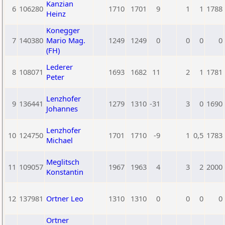
Kanzian
6
106280
1710
1701
9
1
1
1788
Heinz
Konegger
7
140380
Mario Mag.
1249
1249
0
0
0
0
(FH)
Lederer
8
108071
1693
1682
11
2
1
1781
Peter
Lenzhofer
9
136441
1279
1310
-31
3
0
1690
Johannes
Lenzhofer
10
124750
1701
1710
-9
1
0,5
1783
Michael
Meglitsch
11
109057
1967
1963
4
3
2
2000
Konstantin
12
137981
Ortner Leo
1310
1310
0
0
0
0
Ortner