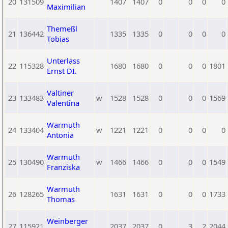
20
131509
1407
1407
0
0
0
0
Maximilian
Themeßl
21
136442
1335
1335
0
0
0
0
Tobias
Unterlass
22
115328
1680
1680
0
0
0
1801
Ernst DI.
Valtiner
23
133483
w
1528
1528
0
0
0
1569
Valentina
Warmuth
24
133404
w
1221
1221
0
0
0
0
Antonia
Warmuth
25
130490
w
1466
1466
0
0
0
1549
Franziska
Warmuth
26
128265
1631
1631
0
0
0
1733
Thomas
Weinberger
27
115921
2037
2037
0
3
2
2044