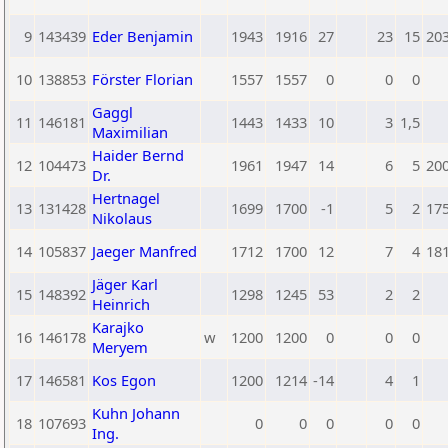
9
143439
Eder Benjamin
1943
1916
27
23
15
20
10
138853
Förster Florian
1557
1557
0
0
0
Gaggl
11
146181
1443
1433
10
3
1,5
Maximilian
Haider Bernd
12
104473
1961
1947
14
6
5
20
Dr.
Hertnagel
13
131428
1699
1700
-1
5
2
17
Nikolaus
14
105837
Jaeger Manfred
1712
1700
12
7
4
18
Jäger Karl
15
148392
1298
1245
53
2
2
Heinrich
Karajko
16
146178
w
1200
1200
0
0
0
Meryem
17
146581
Kos Egon
1200
1214
-14
4
1
Kuhn Johann
18
107693
0
0
0
0
0
Ing.