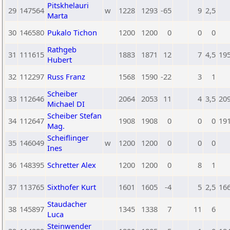
Pitskhelauri
29
147564
w
1228
1293
-65
9
2,5
Marta
30
146580
Pukalo Tichon
1200
1200
0
0
0
Rathgeb
31
111615
1883
1871
12
7
4,5
19
Hubert
32
112297
Russ Franz
1568
1590
-22
3
1
Scheiber
33
112646
2064
2053
11
4
3,5
20
Michael DI
Scheiber Stefan
34
112647
1908
1908
0
0
0
19
Mag.
Scheiflinger
35
146049
w
1200
1200
0
0
0
Ines
36
148395
Schretter Alex
1200
1200
0
8
1
37
113765
Sixthofer Kurt
1601
1605
-4
5
2,5
16
Staudacher
38
145897
1345
1338
7
11
6
Luca
Steinwender