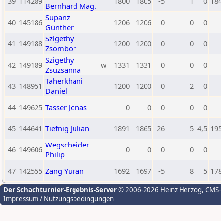
39
114289
1800
1805
-5
1
0
18
Bernhard Mag.
Supanz
40
145186
1206
1206
0
0
0
Günther
Szigethy
41
149188
1200
1200
0
0
0
Zsombor
Szigethy
42
149189
w
1331
1331
0
0
0
Zsuzsanna
Taherkhani
43
148951
1200
1200
0
2
0
Daniel
44
149625
Tasser Jonas
0
0
0
0
0
45
144641
Tiefnig Julian
1891
1865
26
5
4,5
19
Wegscheider
46
149606
0
0
0
0
0
Philip
47
142555
Zang Yuran
1692
1697
-5
8
5
17
Der Schachturnier-Ergebnis-Server
© 2006-2026 Heinz Herzog
, CMS
Impressum / Nutzungsbedingungen