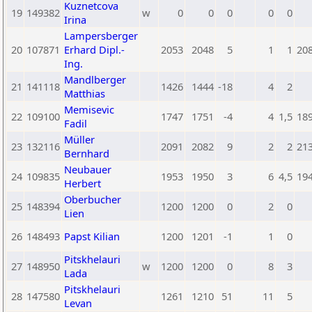
Kuznetcova
19
149382
w
0
0
0
0
0
Irina
Lampersberger
20
107871
Erhard Dipl.-
2053
2048
5
1
1
20
Ing.
Mandlberger
21
141118
1426
1444
-18
4
2
Matthias
Memisevic
22
109100
1747
1751
-4
4
1,5
18
Fadil
Müller
23
132116
2091
2082
9
2
2
21
Bernhard
Neubauer
24
109835
1953
1950
3
6
4,5
19
Herbert
Oberbucher
25
148394
1200
1200
0
2
0
Lien
26
148493
Papst Kilian
1200
1201
-1
1
0
Pitskhelauri
27
148950
w
1200
1200
0
8
3
Lada
Pitskhelauri
28
147580
1261
1210
51
11
5
Levan