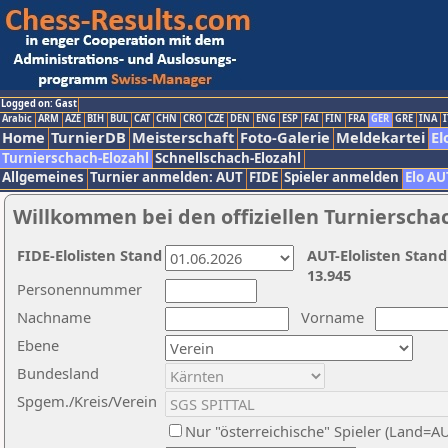
Logged on: Gast
Arabic
ARM
AZE
BIH
BUL
CAT
CHN
CRO
CZE
DEN
ENG
ESP
FAI
FIN
FRA
GER
GRE
INA
I
Home
TurnierDB
Meisterschaft
Foto-Galerie
Meldekartei
El
Turnierschach-Elozahl
Schnellschach-Elozahl
Allgemeines
Turnier anmelden: AUT
FIDE
Spieler anmelden
Elo AU
Willkommen bei den offiziellen Turnierscha
FIDE-Elolisten Stand
AUT-Elolisten Stand
13.945
Personennummer
Nachname
Vorname
Ebene
Bundesland
Spgem./Kreis/Verein
Nur "österreichische" Spieler (Land=A