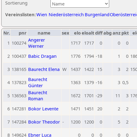
Sortierung
Vereinslisten:
Wien
Niederösterreich
Burgenland
Oberösterrei
Nr.
pnr
name
sex
elo
eloalt
diff
abg
anz
pkt
el
Angerer
1
100274
1717
1717
0
0
0
Werner
2
100437
Babic Dragan
1776
1794
-18
1
0
18
3
138165
Baurecht Elena
W
1437
1422
15
3
2
15
Baurecht
4
137823
1363
1379
-16
3
0,5
Günter
Baurecht
5
136563
1672
1701
-29
11
3
17
Roman
6
147281
Bokor Levente
1471
1451
20
2
2
7
147284
Bokor Theodor
-
1200
1200
0
5
2
8
149624
Ebner Luca
0
0
0
0
0