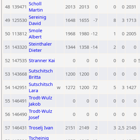
Scholl
48
139471
2013
2013
0
0
0
2031
Martin
Sereinig
49
125530
1648
1655
-7
8
3
1713
David
Smole
50
113812
1968
1980
-12
1
0
2005
Albert
Steinthaler
51
143320
1344
1358
-14
2
0
0
Dieter
52
147535
Stranner Kai
0
0
0
0
0
0
Sutschitsch
53
143668
1200
1200
0
0
0
0
Britta
Sutschitsch
54
142951
w
1272
1200
72
5
3
1427
Lara
Trodt-Wulz
55
146491
0
0
0
0
0
0
Jakob
Trodt-Wulz
56
146490
0
0
0
0
0
0
Josef
57
146431
Troselj Ivan
2151
2149
2
3
2,5
2145
Tscheinig