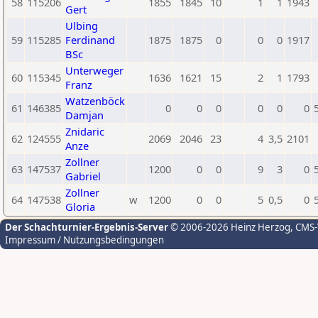
58
115206
1855
1845
10
1
1
1943
Gert
Ulbing
59
115285
Ferdinand
1875
1875
0
0
0
1917
BSc
Unterweger
60
115345
1636
1621
15
2
1
1793
Franz
Watzenböck
61
146385
0
0
0
0
0
0
Damjan
Znidaric
62
124555
2069
2046
23
4
3,5
2101
Anze
Zollner
63
147537
1200
0
0
9
3
0
Gabriel
Zollner
64
147538
w
1200
0
0
5
0,5
0
Gloria
Der Schachturnier-Ergebnis-Server
© 2006-2026 Heinz Herzog
, CMS
Impressum / Nutzungsbedingungen