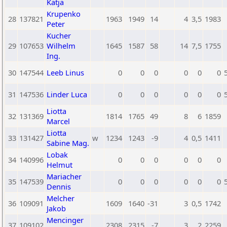
Katja
Krupenko
28
137821
1963
1949
14
4
3,5
1983
Peter
Kucher
29
107653
Wilhelm
1645
1587
58
14
7,5
1755
Ing.
30
147544
Leeb Linus
0
0
0
0
0
0
31
147536
Linder Luca
0
0
0
0
0
0
Liotta
32
131369
1814
1765
49
8
6
1859
Marcel
Liotta
33
131427
w
1234
1243
-9
4
0,5
1411
Sabine Mag.
Lobak
34
140996
0
0
0
0
0
0
Helmut
Mariacher
35
147539
0
0
0
0
0
0
Dennis
Melcher
36
109091
1609
1640
-31
3
0,5
1742
Jakob
Mencinger
37
109102
2308
2315
-7
3
2
2259