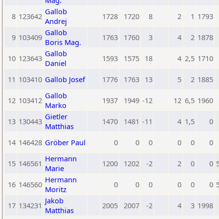
Mag.
Gallob
8
123642
1728
1720
8
2
1
1793
Andrej
Gallob
9
103409
1763
1760
3
4
2
1878
Boris Mag.
Gallob
10
123643
1593
1575
18
4
2,5
1710
Daniel
11
103410
Gallob Josef
1776
1763
13
5
2
1885
Gallob
12
103412
1937
1949
-12
12
6,5
1960
Marko
Gietler
13
130443
1470
1481
-11
4
1,5
0
Matthias
14
146428
Gröber Paul
0
0
0
0
0
0
Hermann
15
146561
1200
1202
-2
2
0
0
Marie
Hermann
16
146560
0
0
0
0
0
0
Moritz
Jakob
17
134231
2005
2007
-2
4
3
1998
Matthias