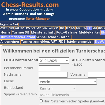
Logged on: Gast
Arabic
ARM
AZE
BIH
BUL
CAT
CHN
CRO
CZE
DEN
ENG
ESP
FAI
FIN
FRA
GER
GRE
INA
I
Home
TurnierDB
Meisterschaft
Foto-Galerie
Meldekartei
El
Turnierschach-Elozahl
Schnellschach-Elozahl
Allgemeines
Turnier anmelden: AUT
FIDE
Spieler anmelden
Elo AU
Willkommen bei den offiziellen Turnierscha
FIDE-Elolisten Stand
AUT-Elolisten Stand
13.600
Personennummer
Nachname
Vorname
Ebene
Bundesland
Spgem./Kreis/Verein
Nur "österreichische" Spieler (Land=A