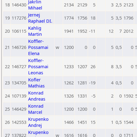
Jakrlin
18
146430
2134
2129
5
3
2,5
2123
Mihael
Jernej
19
117276
1774
1756
18
5
3,5
1796
Raphael DI.
Kahlig
20
106115
1941
1952
-11
12
7
2012
Martin
Koffler-
21
146726
Possamai
w
1200
0
0
5
0,5
0
Elena
Koffler-
22
146727
Possamai
1233
1207
26
8
3,5
0
Leonas
Kofler
23
134705
1262
1281
-19
4
0,5
0
Mathias
Konrad
24
107139
1326
1331
-5
2
0
1592
Andreas
Konrad
25
146429
1200
1200
0
1
0
0
Marcel
Krupenko
26
142553
1466
1451
15
1
0,5
1544
Andrej
Krupenko
27
137822
w
1616
1616
0
0
0
1711