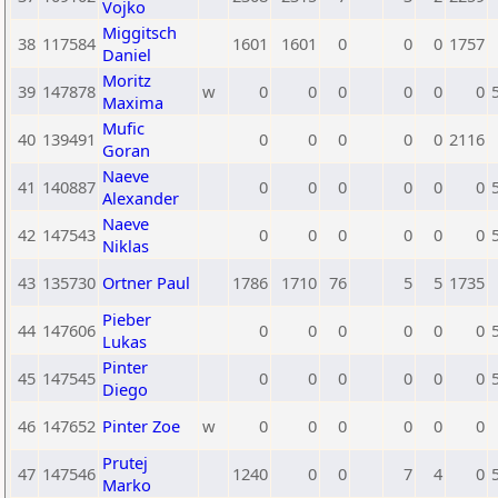
Vojko
Miggitsch
38
117584
1601
1601
0
0
0
1757
Daniel
Moritz
39
147878
w
0
0
0
0
0
0
Maxima
Mufic
40
139491
0
0
0
0
0
2116
Goran
Naeve
41
140887
0
0
0
0
0
0
Alexander
Naeve
42
147543
0
0
0
0
0
0
Niklas
43
135730
Ortner Paul
1786
1710
76
5
5
1735
Pieber
44
147606
0
0
0
0
0
0
Lukas
Pinter
45
147545
0
0
0
0
0
0
Diego
46
147652
Pinter Zoe
w
0
0
0
0
0
0
Prutej
47
147546
1240
0
0
7
4
0
Marko