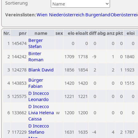
Sortierung
Vereinslisten:
Wien
Niederösterreich
Burgenland
Oberösterrei
Nr.
pnr
name
sex
elo
eloalt
diff
abg
anz
pkt
eloi
Berger
1
145474
0
0
0
0
0
0
Stefan
Binter
2
144242
1709
1718
-9
1
0
1840
Roman
3
124278
Blank David
1856
1854
2
2
1
1923
Bürger
4
143853
1420
1420
0
0
0
1515
Fabian
D Incecco
5
125575
1221
1221
0
0
0
0
Leonardo
D Incecco
6
133662
Livia Helena
w
1200
1200
0
0
0
0
Caissa
D Incecco
7
117229
Stefano
1631
1635
-4
4
2
1787