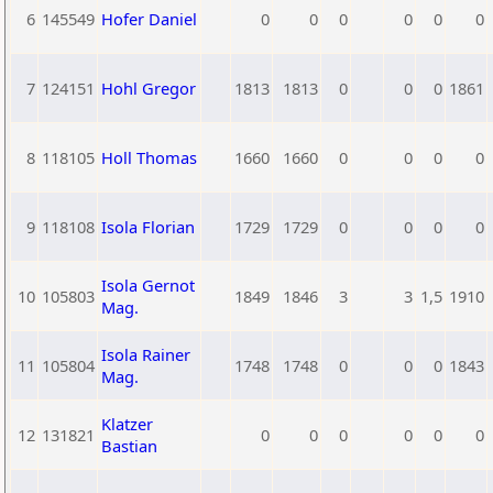
6
145549
Hofer Daniel
0
0
0
0
0
0
7
124151
Hohl Gregor
1813
1813
0
0
0
1861
8
118105
Holl Thomas
1660
1660
0
0
0
0
9
118108
Isola Florian
1729
1729
0
0
0
0
Isola Gernot
10
105803
1849
1846
3
3
1,5
1910
Mag.
Isola Rainer
11
105804
1748
1748
0
0
0
1843
Mag.
Klatzer
12
131821
0
0
0
0
0
0
Bastian