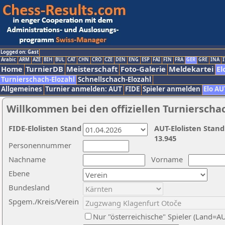
Logged on: Gast
Arabic
ARM
AZE
BIH
BUL
CAT
CHN
CRO
CZE
DEN
ENG
ESP
FAI
FIN
FRA
GER
GRE
INA
I
Home
TurnierDB
Meisterschaft
Foto-Galerie
Meldekartei
El
Turnierschach-Elozahl
Schnellschach-Elozahl
Allgemeines
Turnier anmelden: AUT
FIDE
Spieler anmelden
Elo AU
Willkommen bei den offiziellen Turnierscha
FIDE-Elolisten Stand
AUT-Elolisten Stand
13.945
Personennummer
Nachname
Vorname
Ebene
Bundesland
Spgem./Kreis/Verein
Nur "österreichische" Spieler (Land=A