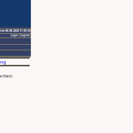
ime 06.08.2026 11:45:53
Login
Logout
artien: