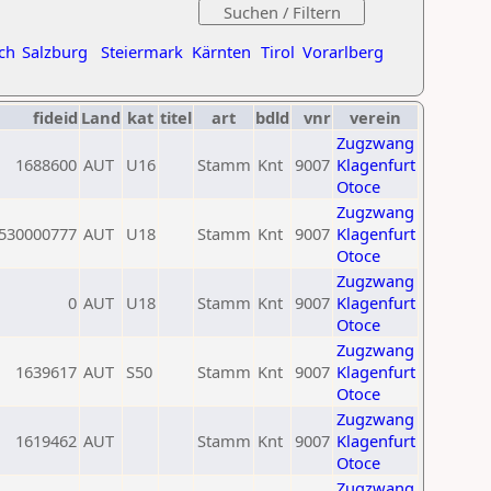
ch
Salzburg
Steiermark
Kärnten
Tirol
Vorarlberg
fideid
Land
kat
titel
art
bdld
vnr
verein
Zugzwang
1688600
AUT
U16
Stamm
Knt
9007
Klagenfurt
Otoce
Zugzwang
530000777
AUT
U18
Stamm
Knt
9007
Klagenfurt
Otoce
Zugzwang
0
AUT
U18
Stamm
Knt
9007
Klagenfurt
Otoce
Zugzwang
1639617
AUT
S50
Stamm
Knt
9007
Klagenfurt
Otoce
Zugzwang
1619462
AUT
Stamm
Knt
9007
Klagenfurt
Otoce
Zugzwang