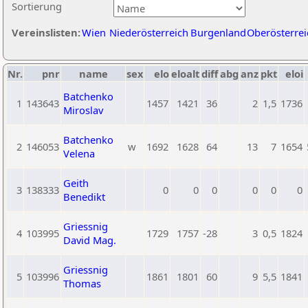
Sortierung
Vereinslisten:
Wien
Niederösterreich
Burgenland
Oberösterrei
Nr.
pnr
name
sex
elo
eloalt
diff
abg
anz
pkt
eloi
Batchenko
1
143643
1457
1421
36
2
1,5
1736
Miroslav
Batchenko
2
146053
w
1692
1628
64
13
7
1654
Velena
Geith
3
138333
0
0
0
0
0
0
Benedikt
Griessnig
4
103995
1729
1757
-28
3
0,5
1824
David Mag.
Griessnig
5
103996
1861
1801
60
9
5,5
1841
Thomas