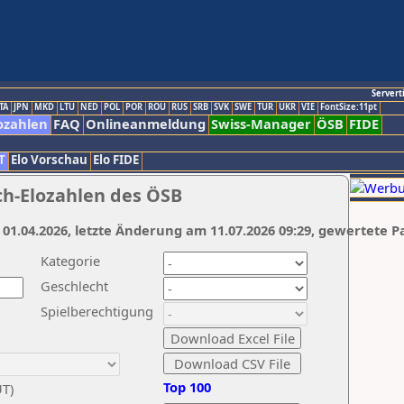
Servert
TA
JPN
MKD
LTU
NED
POL
POR
ROU
RUS
SRB
SVK
SWE
TUR
UKR
VIE
FontSize:11pt
ozahlen
FAQ
Onlineanmeldung
Swiss-Manager
ÖSB
FIDE
T
Elo Vorschau
Elo FIDE
ch-Elozahlen des ÖSB
 01.04.2026, letzte Änderung am 11.07.2026 09:29, gewertete P
Kategorie
Geschlecht
Spielberechtigung
Top 100
UT)