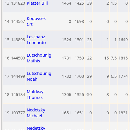
13
131820
Klatzer Bill
1464
1425
39
2
1,5
0
Kogovsek
14
144567
0
1698
0
0
0
0
Crt
Leschanz
15
143893
1524
1501
23
1
1
1649
Leonardo
Lutschounig
16
144500
1781
1759
22
15
7,5
1815
Mathis
Lutschounig
17
144499
1732
1703
29
9
6,5
1774
Noah
Moldvay
18
146184
1306
1356
-50
3
0
0
Thomas
Nedetzky
19
109777
1651
1651
0
0
0
1831
Michael
Nedetzky