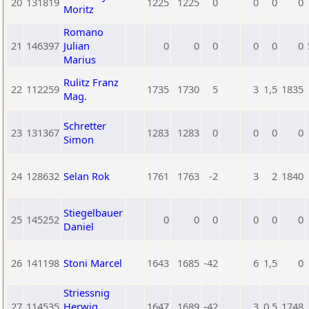
20
131819
1225
1225
0
0
0
0
Moritz
Romano
21
146397
Julian
0
0
0
0
0
0
Marius
Rulitz Franz
22
112259
1735
1730
5
3
1,5
1835
Mag.
Schretter
23
131367
1283
1283
0
0
0
0
Simon
24
128632
Selan Rok
1761
1763
-2
3
2
1840
Stiegelbauer
25
145252
0
0
0
0
0
0
Daniel
26
141198
Stoni Marcel
1643
1685
-42
6
1,5
0
Striessnig
27
114535
Herwig
1647
1689
-42
3
0,5
1748