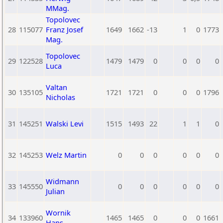
MMag.
Topolovec
28
115077
Franz Josef
1649
1662
-13
1
0
1773
Mag.
Topolovec
29
122528
1479
1479
0
0
0
0
Luca
Valtan
30
135105
1721
1721
0
0
0
1796
Nicholas
31
145251
Walski Levi
1515
1493
22
1
1
0
32
145253
Welz Martin
0
0
0
0
0
0
Widmann
33
145550
0
0
0
0
0
0
Julian
Wornik
34
133960
1465
1465
0
0
0
1661
Hans