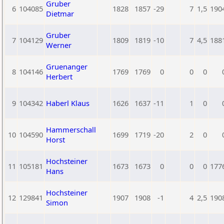
Gruber
6
104085
1828
1857
-29
7
1,5
190
Dietmar
Gruber
7
104129
1809
1819
-10
7
4,5
188
Werner
Gruenanger
8
104146
1769
1769
0
0
0
Herbert
9
104342
Haberl Klaus
1626
1637
-11
1
0
Hammerschall
10
104590
1699
1719
-20
2
0
Horst
Hochsteiner
11
105181
1673
1673
0
0
0
177
Hans
Hochsteiner
12
129841
1907
1908
-1
4
2,5
190
Simon