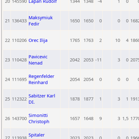
20
145590
Lapan Rudolf
1344
1348
-4
1
0
Maksymiuk
21
136433
1650
1650
0
0
0
168
Fedir
22
110206
Orec Ilija
1765
1763
2
10
4
186
Pavicevic
23
110428
2042
2053
-11
3
0
207
Nenad
Regenfelder
24
111695
2054
2054
0
0
0
Reinhard
Sabitzer Karl
25
112322
1878
1877
1
3
1
191
DI.
Simonitti
26
143700
1657
1648
9
3
1,5
177
Christoph
Spitaler
27
113938
2023
2023
0
0
0
196