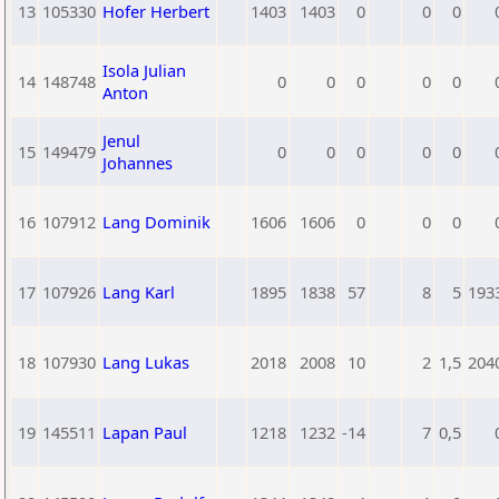
13
105330
Hofer Herbert
1403
1403
0
0
0
Isola Julian
14
148748
0
0
0
0
0
Anton
Jenul
15
149479
0
0
0
0
0
Johannes
16
107912
Lang Dominik
1606
1606
0
0
0
17
107926
Lang Karl
1895
1838
57
8
5
193
18
107930
Lang Lukas
2018
2008
10
2
1,5
204
19
145511
Lapan Paul
1218
1232
-14
7
0,5