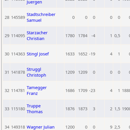
Juergen
Stadtschreiber
28
145589
0
0
0
0
0
Samuel
Starzacher
29
114095
1780
1784
-4
1
0,5
Christian
30
114363
Stingl Josef
1633
1652
-19
4
1
Struggl
31
141878
1209
1209
0
0
0
Christoph
Tamegger
32
114781
1686
1709
-23
4
1
188
Franz
Truppe
33
115180
1876
1873
3
2
1,5
190
Thomas
34
149318
Wagner Julian
1200
0
0
9
2,5