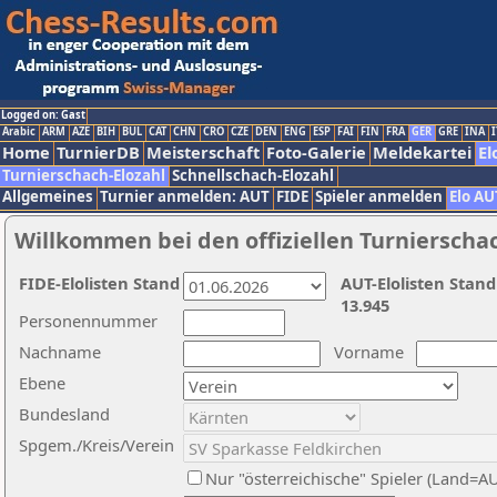
Logged on: Gast
Arabic
ARM
AZE
BIH
BUL
CAT
CHN
CRO
CZE
DEN
ENG
ESP
FAI
FIN
FRA
GER
GRE
INA
I
Home
TurnierDB
Meisterschaft
Foto-Galerie
Meldekartei
El
Turnierschach-Elozahl
Schnellschach-Elozahl
Allgemeines
Turnier anmelden: AUT
FIDE
Spieler anmelden
Elo AU
Willkommen bei den offiziellen Turnierscha
FIDE-Elolisten Stand
AUT-Elolisten Stand
13.945
Personennummer
Nachname
Vorname
Ebene
Bundesland
Spgem./Kreis/Verein
Nur "österreichische" Spieler (Land=A