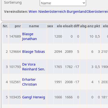
Sortierung
Vereinslisten:
Wien
Niederösterreich
Burgenland
Oberösterrei
Nr.
pnr
name
sex
elo
eloalt
diff
abg
anz
pkt
elo
Blasge
1
147689
1200
0
0
10
0,5
Jonathan
2
129664
Blasge Tobias
2094
2089
5
6
3
210
De Vora
3
101793
1765
1782
-17
3
0,5
190
Reinhard Sen.
Erharter
4
102561
1991
2008
-17
4
1
203
Christian
5
103435
Gangl Herwig
1666
1666
0
0
0
181