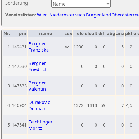
Sortierung
Vereinslisten:
Wien
Niederösterreich
Burgenland
Oberösterrei
Nr.
pnr
name
sex
elo
eloalt
diff
abg
anz
pkt
el
Bergner
1
149431
w
1200
0
0
5
2
Franziska
Bergner
2
147530
0
0
0
0
0
Friedrich
Bergner
3
147533
0
0
0
0
0
Valentin
Durakovic
4
146904
1372
1313
59
7
4,5
Demian
Feichtinger
5
147541
0
0
0
0
0
Moritz