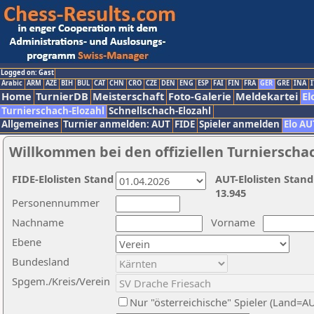
Logged on: Gast
Arabic
ARM
AZE
BIH
BUL
CAT
CHN
CRO
CZE
DEN
ENG
ESP
FAI
FIN
FRA
GER
GRE
INA
I
Home
TurnierDB
Meisterschaft
Foto-Galerie
Meldekartei
El
Turnierschach-Elozahl
Schnellschach-Elozahl
Allgemeines
Turnier anmelden: AUT
FIDE
Spieler anmelden
Elo AU
Willkommen bei den offiziellen Turnierscha
FIDE-Elolisten Stand
AUT-Elolisten Stand
13.945
Personennummer
Nachname
Vorname
Ebene
Bundesland
Spgem./Kreis/Verein
Nur "österreichische" Spieler (Land=A