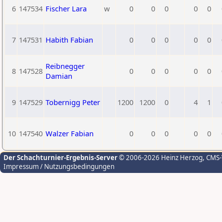
6
147534
Fischer Lara
w
0
0
0
0
0
7
147531
Habith Fabian
0
0
0
0
0
Reibnegger
8
147528
0
0
0
0
0
Damian
9
147529
Tobernigg Peter
1200
1200
0
4
1
10
147540
Walzer Fabian
0
0
0
0
0
Der Schachturnier-Ergebnis-Server
© 2006-2026 Heinz Herzog
, CMS
Impressum / Nutzungsbedingungen