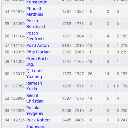
Konstantin
Pfingstl
54
144913
1387
1387
0
0
0
Matthias
Posch
55
111090
1735
1735
0
0
0
Bernhard
Posch
56
111104
1871
1884
-13
4
2
189
Siegfried
57
111116
Postl Anton
2197
2210
-13
3
1
219
58
110995
Pötz Florian
2369
2369
0
0
0
239
Prem Erich
59
111206
1747
1765
-18
3
1
Ing.
Qi Louis
60
145017
1573
1547
26
14
8
159
Yuxiang
Ramesh
61
137762
1876
1875
1
2
1,5
178
Kukku
Reichl
62
133990
1587
1573
14
6
4
Christian
Roshka
63
142328
2508
2510
-2
5
3
250
Yevgeniy
64
112226
Ruck Robert
2485
2485
0
0
0
247
Sadhwani