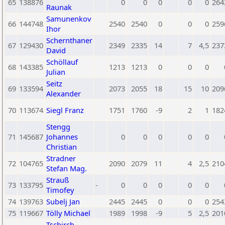
65
138876
0
0
0
0
0
264
Raunak
Samunenkov
66
144748
2540
2540
0
0
0
259
Ihor
Schernthaner
67
129430
2349
2335
14
7
4,5
237
David
Schöllauf
68
143385
1213
1213
0
0
0
Julian
Seitz
69
133594
2073
2055
18
15
10
209
Alexander
70
113674
Siegl Franz
1751
1760
-9
2
1
182
Stengg
71
145687
Johannes
0
0
0
0
0
Christian
Stradner
72
104765
2090
2079
11
4
2,5
210
Stefan Mag.
Strauß
73
133795
-
0
0
0
0
0
Timofey
74
139763
Subelj Jan
2445
2445
0
0
0
254
75
119667
Tölly Michael
1989
1998
-9
5
2,5
201
Tschirch