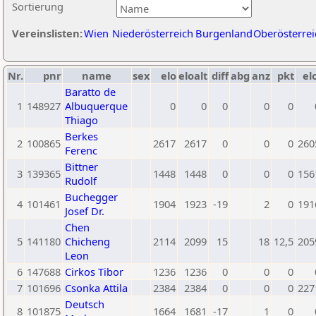
Sortierung
Vereinslisten:
Wien
Niederösterreich
Burgenland
Oberösterrei
Nr.
pnr
name
sex
elo
eloalt
diff
abg
anz
pkt
el
Baratto de
1
148927
Albuquerque
0
0
0
0
0
Thiago
Berkes
2
100865
2617
2617
0
0
0
260
Ferenc
Bittner
3
139365
1448
1448
0
0
0
156
Rudolf
Buchegger
4
101461
1904
1923
-19
2
0
191
Josef Dr.
Chen
5
141180
Chicheng
2114
2099
15
18
12,5
205
Leon
6
147688
Cirkos Tibor
1236
1236
0
0
0
7
101696
Csonka Attila
2384
2384
0
0
0
227
Deutsch
8
101875
1664
1681
-17
1
0