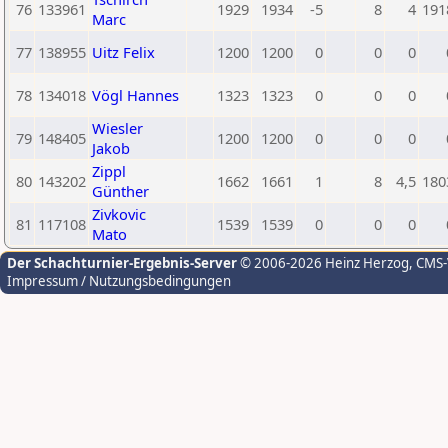
76
133961
1929
1934
-5
8
4
191
Marc
77
138955
Uitz Felix
1200
1200
0
0
0
78
134018
Vögl Hannes
1323
1323
0
0
0
Wiesler
79
148405
1200
1200
0
0
0
Jakob
Zippl
80
143202
1662
1661
1
8
4,5
180
Günther
Zivkovic
81
117108
1539
1539
0
0
0
Mato
Der Schachturnier-Ergebnis-Server
© 2006-2026 Heinz Herzog
, CMS
Impressum / Nutzungsbedingungen