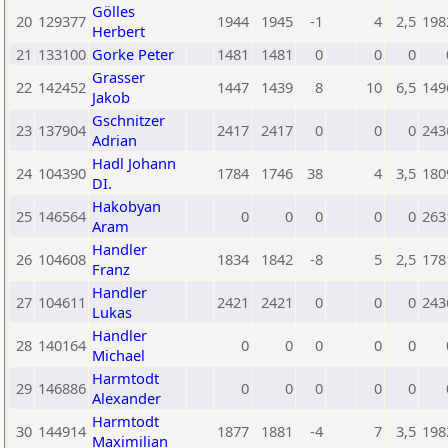
Gölles
20
129377
1944
1945
-1
4
2,5
198
Herbert
21
133100
Gorke Peter
1481
1481
0
0
0
Grasser
22
142452
1447
1439
8
10
6,5
149
Jakob
Gschnitzer
23
137904
2417
2417
0
0
0
243
Adrian
Hadl Johann
24
104390
1784
1746
38
4
3,5
180
DI.
Hakobyan
25
146564
0
0
0
0
0
263
Aram
Handler
26
104608
1834
1842
-8
5
2,5
178
Franz
Handler
27
104611
2421
2421
0
0
0
243
Lukas
Handler
28
140164
0
0
0
0
0
Michael
Harmtodt
29
146886
0
0
0
0
0
Alexander
Harmtodt
30
144914
1877
1881
-4
7
3,5
198
Maximilian