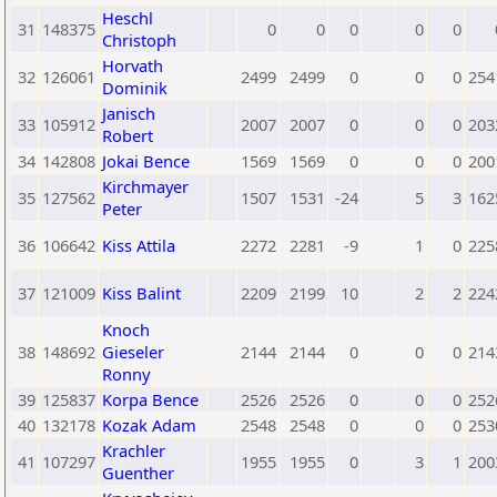
Heschl
31
148375
0
0
0
0
0
Christoph
Horvath
32
126061
2499
2499
0
0
0
254
Dominik
Janisch
33
105912
2007
2007
0
0
0
203
Robert
34
142808
Jokai Bence
1569
1569
0
0
0
200
Kirchmayer
35
127562
1507
1531
-24
5
3
162
Peter
36
106642
Kiss Attila
2272
2281
-9
1
0
225
37
121009
Kiss Balint
2209
2199
10
2
2
224
Knoch
38
148692
Gieseler
2144
2144
0
0
0
214
Ronny
39
125837
Korpa Bence
2526
2526
0
0
0
252
40
132178
Kozak Adam
2548
2548
0
0
0
253
Krachler
41
107297
1955
1955
0
3
1
200
Guenther