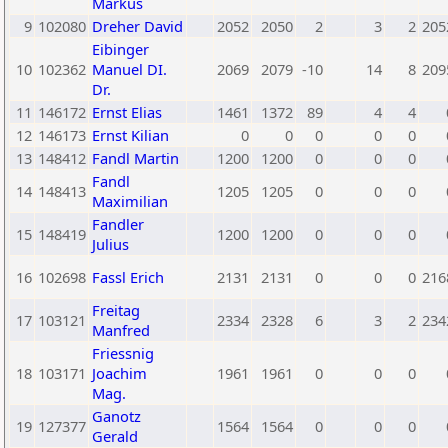
Markus
9
102080
Dreher David
2052
2050
2
3
2
205
Eibinger
10
102362
Manuel DI.
2069
2079
-10
14
8
209
Dr.
11
146172
Ernst Elias
1461
1372
89
4
4
12
146173
Ernst Kilian
0
0
0
0
0
13
148412
Fandl Martin
1200
1200
0
0
0
Fandl
14
148413
1205
1205
0
0
0
Maximilian
Fandler
15
148419
1200
1200
0
0
0
Julius
16
102698
Fassl Erich
2131
2131
0
0
0
216
Freitag
17
103121
2334
2328
6
3
2
234
Manfred
Friessnig
18
103171
Joachim
1961
1961
0
0
0
Mag.
Ganotz
19
127377
1564
1564
0
0
0
Gerald