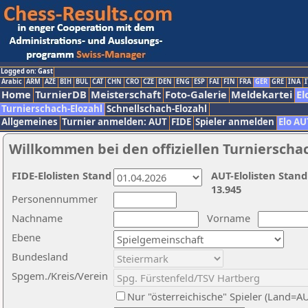
Logged on: Gast
Arabic
ARM
AZE
BIH
BUL
CAT
CHN
CRO
CZE
DEN
ENG
ESP
FAI
FIN
FRA
GER
GRE
INA
I
Home
TurnierDB
Meisterschaft
Foto-Galerie
Meldekartei
El
Turnierschach-Elozahl
Schnellschach-Elozahl
Allgemeines
Turnier anmelden: AUT
FIDE
Spieler anmelden
Elo AU
Willkommen bei den offiziellen Turnierscha
FIDE-Elolisten Stand
AUT-Elolisten Stand
13.945
Personennummer
Nachname
Vorname
Ebene
Bundesland
Spgem./Kreis/Verein
Nur "österreichische" Spieler (Land=A