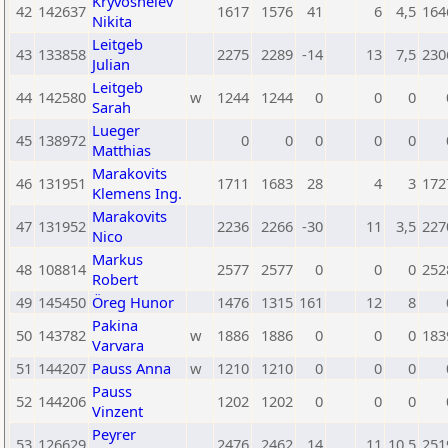
Kryvosheiev
42
142637
1617
1576
41
6
4,5
164
Nikita
Leitgeb
43
133858
2275
2289
-14
13
7,5
230
Julian
Leitgeb
44
142580
w
1244
1244
0
0
0
Sarah
Lueger
45
138972
0
0
0
0
0
Matthias
Marakovits
46
131951
1711
1683
28
4
3
172
Klemens Ing.
Marakovits
47
131952
2236
2266
-30
11
3,5
227
Nico
Markus
48
108814
2577
2577
0
0
0
252
Robert
49
145450
Öreg Hunor
1476
1315
161
12
8
Pakina
50
143782
w
1886
1886
0
0
0
183
Varvara
51
144207
Pauss Anna
w
1210
1210
0
0
0
Pauss
52
144206
1202
1202
0
0
0
Vinzent
Peyrer
53
126629
2476
2462
14
11
10,5
251