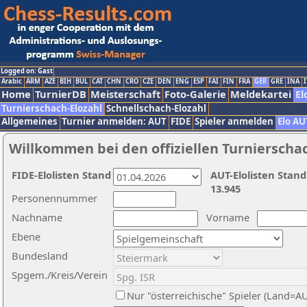
Logged on: Gast
Arabic
ARM
AZE
BIH
BUL
CAT
CHN
CRO
CZE
DEN
ENG
ESP
FAI
FIN
FRA
GER
GRE
INA
I
Home
TurnierDB
Meisterschaft
Foto-Galerie
Meldekartei
El
Turnierschach-Elozahl
Schnellschach-Elozahl
Allgemeines
Turnier anmelden: AUT
FIDE
Spieler anmelden
Elo AU
Willkommen bei den offiziellen Turnierscha
FIDE-Elolisten Stand
AUT-Elolisten Stand
13.945
Personennummer
Nachname
Vorname
Ebene
Bundesland
Spgem./Kreis/Verein
Nur "österreichische" Spieler (Land=A