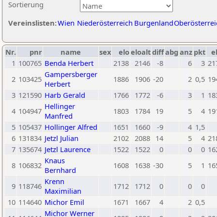
Sortierung
Vereinslisten:
Wien
Niederösterreich
Burgenland
Oberösterrei
Nr.
pnr
name
sex
elo
eloalt
diff
abg
anz
pkt
e
1
100765
Benda Herbert
2138
2146
-8
6
3
21
Gampersberger
2
103425
1886
1906
-20
2
0,5
19
Herbert
3
121590
Harb Gerald
1766
1772
-6
3
1
18
Hellinger
4
104947
1803
1784
19
5
4
19
Manfred
5
105437
Hollinger Alfred
1651
1660
-9
4
1,5
6
131834
Jetzl Julian
2102
2088
14
5
4
21
7
135674
Jetzl Laurence
1522
1522
0
0
0
16
Knaus
8
106832
1608
1638
-30
5
1
16
Bernhard
Krenn
9
118746
1712
1712
0
0
0
Maximilian
10
114640
Michor Emil
1671
1667
4
2
0,5
Michor Werner