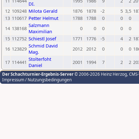
11
114644
1995
1986
9
2
2
20
DI.
12
109248
Milota Gerald
1876
1878
-2
5
3,5
18
13
110617
Petter Helmut
1788
1788
0
0
0
Salzmann
14
138168
0
0
0
0
0
Maximilian
15
112752
Schiestl Josef
1771
1776
-5
4
2
18
Schmid David
16
123829
2012
2012
0
0
0
18
Mag.
Stolterfoht
17
114441
2001
1994
7
2
2
20
Daniel
Der Schachturnier-Ergebnis-Server
© 2006-2026 Heinz Herzog
, CMS
Impressum / Nutzungsbedingungen