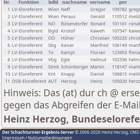
Nr.
Funktion
bdld
nachname
vorname
pnr
1
LV-Eloreferent
Wien
Neff
Gregor
109782
greg
2
LV-Eloreferent
Wien
Peraus
Gerald
110512
melde
3
LV-Eloreferent
NÖ
Bösendorfer
Ronald
101161
rona
4
LV-Eloreferent
Bgld
Kristof
Kaweh
107547
kawe
5
LV-Eloreferent
OÖ
Höher
Christian
105233
chris
6
LV-Eloreferent
Sbg
Kaiser
Manfred
106149
manf
7
LV-Eloreferent
Tir
Kampl
Florian
123453
flori
8
LV-Eloreferent
Vbg
Egle
Helmut
102336
helmu
9
LV-Eloreferent
Stmk
Schönberger
Martin
118147
marti
10
LV-Eloreferent
Knt
Knapp
Daniel
106815
melde
11
ÖSB-Eloreferent
AUT
Herzog
Heinz
105020
herzo
Hinweis: Das (at) dur ch @ erse
gegen das Abgreifen der E-Ma
Heinz Herzog, Bundeselorefe
Der Schachturnier-Ergebnis-Server
© 2006-2026 Heinz Herzog
, CMS
Impressum / Nutzungsbedingungen