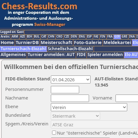
Logged on: Gast
Arabic
ARM
AZE
BIH
BUL
CAT
CHN
CRO
CZE
DEN
ENG
ESP
FAI
FIN
FRA
GER
GRE
INA
I
Home
TurnierDB
Meisterschaft
Foto-Galerie
Meldekartei
El
Turnierschach-Elozahl
Schnellschach-Elozahl
Allgemeines
Turnier anmelden: AUT
FIDE
Spieler anmelden
Elo AU
Willkommen bei den offiziellen Turnierscha
FIDE-Elolisten Stand
AUT-Elolisten Stand
13.945
Personennummer
Nachname
Vorname
Ebene
Bundesland
Spgem./Kreis/Verein
Nur "österreichische" Spieler (Land=A