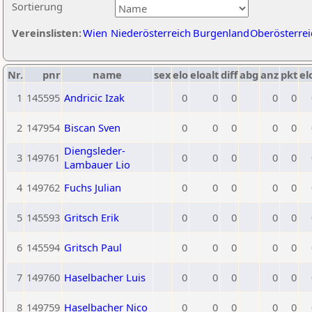
Sortierung
Vereinslisten:
Wien
Niederösterreich
Burgenland
Oberösterrei
Nr.
pnr
name
sex
elo
eloalt
diff
abg
anz
pkt
el
1
145595
Andricic Izak
0
0
0
0
0
2
147954
Biscan Sven
0
0
0
0
0
Diengsleder-
3
149761
0
0
0
0
0
Lambauer Lio
4
149762
Fuchs Julian
0
0
0
0
0
5
145593
Gritsch Erik
0
0
0
0
0
6
145594
Gritsch Paul
0
0
0
0
0
7
149760
Haselbacher Luis
0
0
0
0
0
8
149759
Haselbacher Nico
0
0
0
0
0