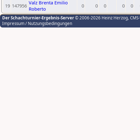
Valz Brenta Emilio
19
147956
0
0
0
0
0
Roberto
Der Schachturnier-Ergebnis-Server
© 2006-2026 Heinz Herzog
, CMS
Impressum / Nutzungsbedingungen