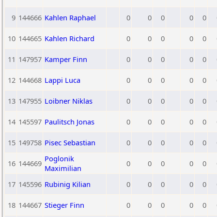
9
144666
Kahlen Raphael
0
0
0
0
0
10
144665
Kahlen Richard
0
0
0
0
0
11
147957
Kamper Finn
0
0
0
0
0
12
144668
Lappi Luca
0
0
0
0
0
13
147955
Loibner Niklas
0
0
0
0
0
14
145597
Paulitsch Jonas
0
0
0
0
0
15
149758
Pisec Sebastian
0
0
0
0
0
Poglonik
16
144669
0
0
0
0
0
Maximilian
17
145596
Rubinig Kilian
0
0
0
0
0
18
144667
Stieger Finn
0
0
0
0
0