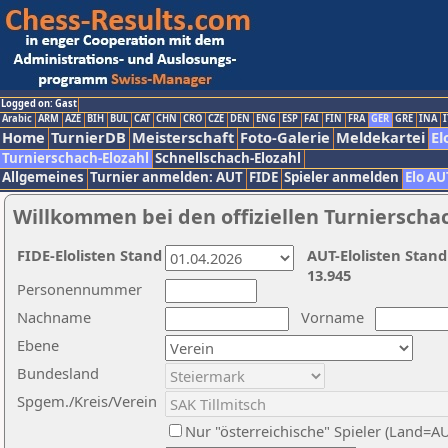
Logged on: Gast
Arabic
ARM
AZE
BIH
BUL
CAT
CHN
CRO
CZE
DEN
ENG
ESP
FAI
FIN
FRA
GER
GRE
INA
I
Home
TurnierDB
Meisterschaft
Foto-Galerie
Meldekartei
El
Turnierschach-Elozahl
Schnellschach-Elozahl
Allgemeines
Turnier anmelden: AUT
FIDE
Spieler anmelden
Elo AU
Willkommen bei den offiziellen Turnierscha
FIDE-Elolisten Stand
AUT-Elolisten Stand
13.945
Personennummer
Nachname
Vorname
Ebene
Bundesland
Spgem./Kreis/Verein
Nur "österreichische" Spieler (Land=A