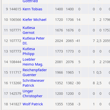
Gottfried
9
144615
Kern Tobias
1400
1400
0
0
0
10
106566
Kiefer Michael
1720
1706
14
3
2
179
Kutlesa
11
107771
1676
1676
0
0
0
175
Gernot
Kutlesa Peter
12
107772
2024
2065
-41
7
2,5
205
DI.
Kutlesa
13
107773
1773
1773
0
0
0
Philipp
Loebler
14
108444
2081
2076
5
3
2
210
Heimo Mag.
Reichenpfader
15
111717
1966
1965
1
1
0,5
Guenter
Schrittwieser
16
113260
1352
1382
-30
8
2,5
Patrick
Unger
17
142579
1200
1200
0
0
0
Christopher
18
141827
Wolf Patrick
1355
1358
-3
1
0