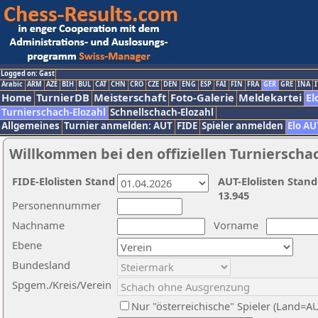
Logged on: Gast
Arabic
ARM
AZE
BIH
BUL
CAT
CHN
CRO
CZE
DEN
ENG
ESP
FAI
FIN
FRA
GER
GRE
INA
I
Home
TurnierDB
Meisterschaft
Foto-Galerie
Meldekartei
El
Turnierschach-Elozahl
Schnellschach-Elozahl
Allgemeines
Turnier anmelden: AUT
FIDE
Spieler anmelden
Elo AU
Willkommen bei den offiziellen Turnierscha
FIDE-Elolisten Stand
AUT-Elolisten Stand
13.945
Personennummer
Nachname
Vorname
Ebene
Bundesland
Spgem./Kreis/Verein
Nur "österreichische" Spieler (Land=A