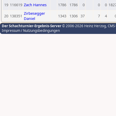
19
116619
Zach Hannes
1786
1786
0
0
0
182
Zirbesegger
20
138351
1343
1306
37
7
4
Daniel
Der Schachturnier-Ergebnis-Server
© 2006-2026 Heinz Herzog
, CMS
Impressum / Nutzungsbedingungen