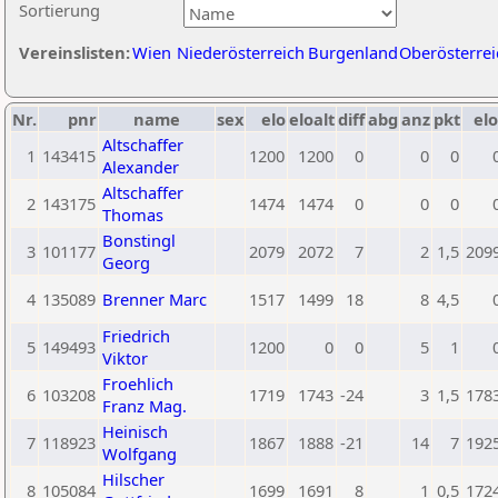
Sortierung
Vereinslisten:
Wien
Niederösterreich
Burgenland
Oberösterrei
Nr.
pnr
name
sex
elo
eloalt
diff
abg
anz
pkt
elo
Altschaffer
1
143415
1200
1200
0
0
0
Alexander
Altschaffer
2
143175
1474
1474
0
0
0
Thomas
Bonstingl
3
101177
2079
2072
7
2
1,5
209
Georg
4
135089
Brenner Marc
1517
1499
18
8
4,5
Friedrich
5
149493
1200
0
0
5
1
Viktor
Froehlich
6
103208
1719
1743
-24
3
1,5
178
Franz Mag.
Heinisch
7
118923
1867
1888
-21
14
7
192
Wolfgang
Hilscher
8
105084
1699
1691
8
1
0,5
172