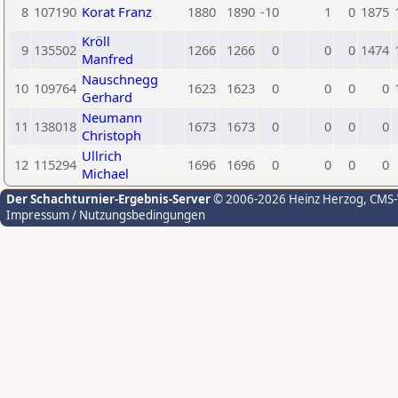
8
107190
Korat Franz
1880
1890
-10
1
0
1875
Kröll
9
135502
1266
1266
0
0
0
1474
Manfred
Nauschnegg
10
109764
1623
1623
0
0
0
0
Gerhard
Neumann
11
138018
1673
1673
0
0
0
0
Christoph
Ullrich
12
115294
1696
1696
0
0
0
0
Michael
Der Schachturnier-Ergebnis-Server
© 2006-2026 Heinz Herzog
, CMS
Impressum / Nutzungsbedingungen