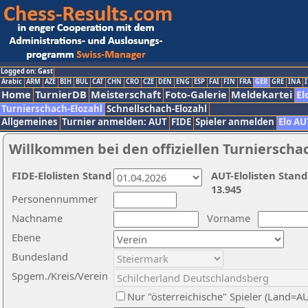
Logged on: Gast
Arabic
ARM
AZE
BIH
BUL
CAT
CHN
CRO
CZE
DEN
ENG
ESP
FAI
FIN
FRA
GER
GRE
INA
I
Home
TurnierDB
Meisterschaft
Foto-Galerie
Meldekartei
El
Turnierschach-Elozahl
Schnellschach-Elozahl
Allgemeines
Turnier anmelden: AUT
FIDE
Spieler anmelden
Elo AU
Willkommen bei den offiziellen Turnierscha
FIDE-Elolisten Stand
AUT-Elolisten Stand
13.945
Personennummer
Nachname
Vorname
Ebene
Bundesland
Spgem./Kreis/Verein
Nur "österreichische" Spieler (Land=A