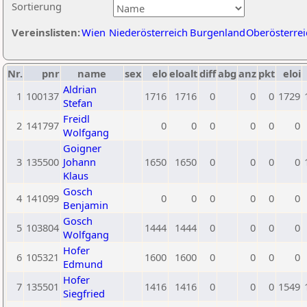
Sortierung
Vereinslisten:
Wien
Niederösterreich
Burgenland
Oberösterrei
Nr.
pnr
name
sex
elo
eloalt
diff
abg
anz
pkt
eloi
Aldrian
1
100137
1716
1716
0
0
0
1729
Stefan
Freidl
2
141797
0
0
0
0
0
0
Wolfgang
Goigner
3
135500
Johann
1650
1650
0
0
0
0
Klaus
Gosch
4
141099
0
0
0
0
0
0
Benjamin
Gosch
5
103804
1444
1444
0
0
0
0
Wolfgang
Hofer
6
105321
1600
1600
0
0
0
0
Edmund
Hofer
7
135501
1416
1416
0
0
0
1549
Siegfried