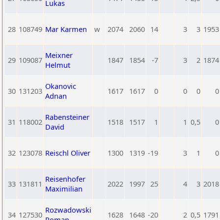
Lukas
28
108749
Mar Karmen
w
2074
2060
14
3
3
1953
Meixner
29
109087
1847
1854
-7
3
2
1874
Helmut
Okanovic
30
131203
1617
1617
0
0
0
0
Adnan
Rabensteiner
31
118002
1518
1517
1
1
0,5
0
David
32
123078
Reischl Oliver
1300
1319
-19
3
1
0
Reisenhofer
33
131811
2022
1997
25
4
3
2018
Maximilian
Rozwadowski
34
127530
1628
1648
-20
2
0,5
1791
Roman