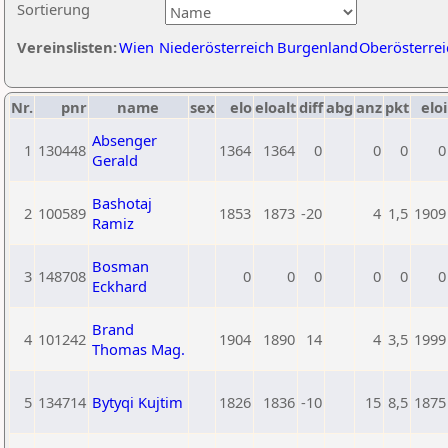
Sortierung
Vereinslisten:
Wien
Niederösterreich
Burgenland
Oberösterrei
Nr.
pnr
name
sex
elo
eloalt
diff
abg
anz
pkt
eloi
Absenger
1
130448
1364
1364
0
0
0
0
Gerald
Bashotaj
2
100589
1853
1873
-20
4
1,5
1909
Ramiz
Bosman
3
148708
0
0
0
0
0
0
Eckhard
Brand
4
101242
1904
1890
14
4
3,5
1999
Thomas Mag.
5
134714
Bytyqi Kujtim
1826
1836
-10
15
8,5
1875