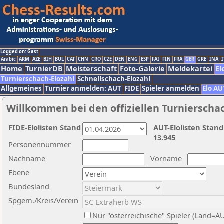
Logged on: Gast
Arabic
ARM
AZE
BIH
BUL
CAT
CHN
CRO
CZE
DEN
ENG
ESP
FAI
FIN
FRA
GER
GRE
INA
I
Home
TurnierDB
Meisterschaft
Foto-Galerie
Meldekartei
El
Turnierschach-Elozahl
Schnellschach-Elozahl
Allgemeines
Turnier anmelden: AUT
FIDE
Spieler anmelden
Elo AU
Willkommen bei den offiziellen Turnierscha
FIDE-Elolisten Stand
AUT-Elolisten Stand
13.945
Personennummer
Nachname
Vorname
Ebene
Bundesland
Spgem./Kreis/Verein
Nur "österreichische" Spieler (Land=A