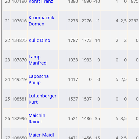
20
107190
Korat Franz
1880
1890
-10
1
0
1875
Krumpacnik
21
107616
2275
2276
-1
4
2,5
2262
Domen
22
134875
Kulic Dino
1787
1773
14
2
2
0
Lamp
23
107870
1933
1933
0
0
0
0
Manfred
Laposcha
24
149219
1417
0
0
5
2,5
0
Philip
Luttenberger
25
108581
1537
1537
0
0
0
0
Kurt
Maichin
26
132996
1521
1486
35
5
3,5
0
Rainer
Maier-Maidl
27
108650
1471
1456
15
4
2,5
0