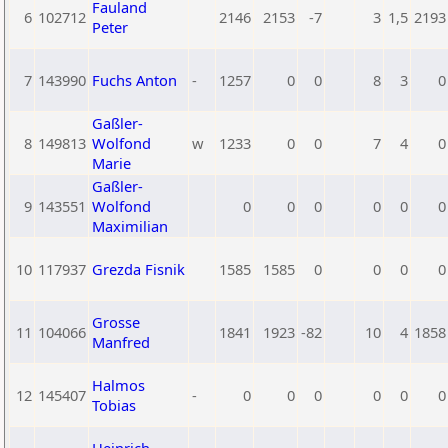
Fauland
6
102712
2146
2153
-7
3
1,5
2193
Peter
7
143990
Fuchs Anton
-
1257
0
0
8
3
0
Gaßler-
8
149813
Wolfond
w
1233
0
0
7
4
0
Marie
Gaßler-
9
143551
Wolfond
0
0
0
0
0
0
Maximilian
10
117937
Grezda Fisnik
1585
1585
0
0
0
0
Grosse
11
104066
1841
1923
-82
10
4
1858
Manfred
Halmos
12
145407
-
0
0
0
0
0
0
Tobias