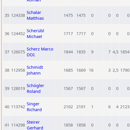
Schalar
35
124338
1475
1475
0
0
0
0
Matthias
Scherübl
36
124452
1717
1717
0
0
0
0
Michael
Scherz Marco
37
126075
1844
1835
9
7
4,5
1854
DDI.
Schmidt
38
112958
1685
1669
16
3
2,5
1790
Johann
Schögler
39
128019
1567
1567
0
0
0
0
Roland
Singer
40
113742
2102
2101
1
6
4
2123
Richard
Steirer
41
114298
1858
1858
0
0
0
0
Gerhard