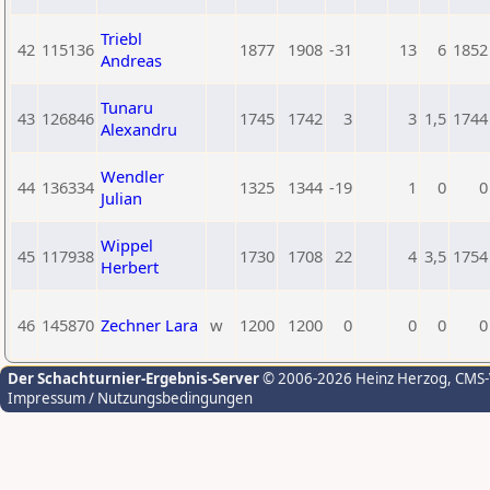
Triebl
42
115136
1877
1908
-31
13
6
1852
Andreas
Tunaru
43
126846
1745
1742
3
3
1,5
1744
Alexandru
Wendler
44
136334
1325
1344
-19
1
0
0
Julian
Wippel
45
117938
1730
1708
22
4
3,5
1754
Herbert
46
145870
Zechner Lara
w
1200
1200
0
0
0
0
Der Schachturnier-Ergebnis-Server
© 2006-2026 Heinz Herzog
, CMS
Impressum / Nutzungsbedingungen