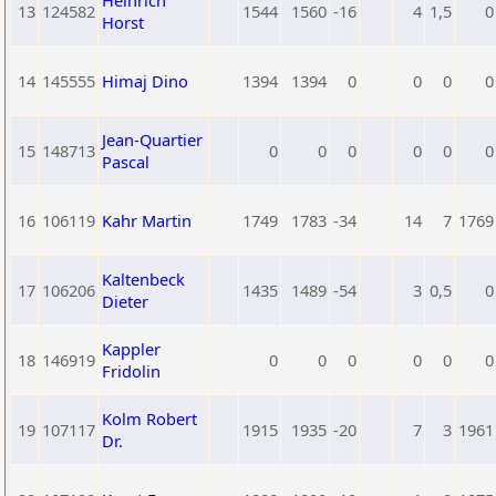
Heinrich
13
124582
1544
1560
-16
4
1,5
0
Horst
14
145555
Himaj Dino
1394
1394
0
0
0
0
Jean-Quartier
15
148713
0
0
0
0
0
0
Pascal
16
106119
Kahr Martin
1749
1783
-34
14
7
1769
Kaltenbeck
17
106206
1435
1489
-54
3
0,5
0
Dieter
Kappler
18
146919
0
0
0
0
0
0
Fridolin
Kolm Robert
19
107117
1915
1935
-20
7
3
1961
Dr.