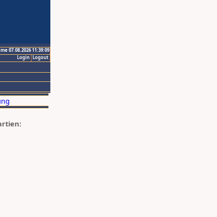
ime 07.08.2026 11:39:09
Login
Logout
artien: