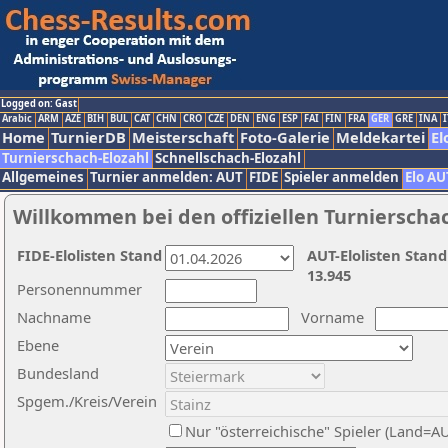
Logged on: Gast
Arabic
ARM
AZE
BIH
BUL
CAT
CHN
CRO
CZE
DEN
ENG
ESP
FAI
FIN
FRA
GER
GRE
INA
I
Home
TurnierDB
Meisterschaft
Foto-Galerie
Meldekartei
El
Turnierschach-Elozahl
Schnellschach-Elozahl
Allgemeines
Turnier anmelden: AUT
FIDE
Spieler anmelden
Elo AU
Willkommen bei den offiziellen Turnierscha
FIDE-Elolisten Stand
AUT-Elolisten Stand
13.945
Personennummer
Nachname
Vorname
Ebene
Bundesland
Spgem./Kreis/Verein
Nur "österreichische" Spieler (Land=A