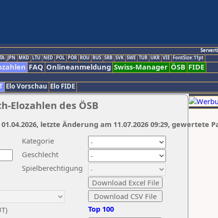
Servert
TA
JPN
MKD
LTU
NED
POL
POR
ROU
RUS
SRB
SVK
SWE
TUR
UKR
VIE
FontSize:11pt
ozahlen
FAQ
Onlineanmeldung
Swiss-Manager
ÖSB
FIDE
T
Elo Vorschau
Elo FIDE
ch-Elozahlen des ÖSB
 01.04.2026, letzte Änderung am 11.07.2026 09:29, gewertete P
Kategorie
Geschlecht
Spielberechtigung
Top 100
UT)