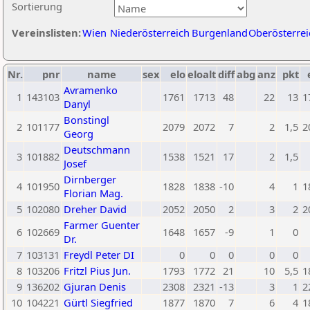
Sortierung
Vereinslisten:
Wien
Niederösterreich
Burgenland
Oberösterrei
Nr.
pnr
name
sex
elo
eloalt
diff
abg
anz
pkt
Avramenko
1
143103
1761
1713
48
22
13
1
Danyl
Bonstingl
2
101177
2079
2072
7
2
1,5
2
Georg
Deutschmann
3
101882
1538
1521
17
2
1,5
Josef
Dirnberger
4
101950
1828
1838
-10
4
1
1
Florian Mag.
5
102080
Dreher David
2052
2050
2
3
2
2
Farmer Guenter
6
102669
1648
1657
-9
1
0
Dr.
7
103131
Freydl Peter DI
0
0
0
0
0
8
103206
Fritzl Pius Jun.
1793
1772
21
10
5,5
1
9
136202
Gjuran Denis
2308
2321
-13
3
1
2
10
104221
Gürtl Siegfried
1877
1870
7
6
4
1