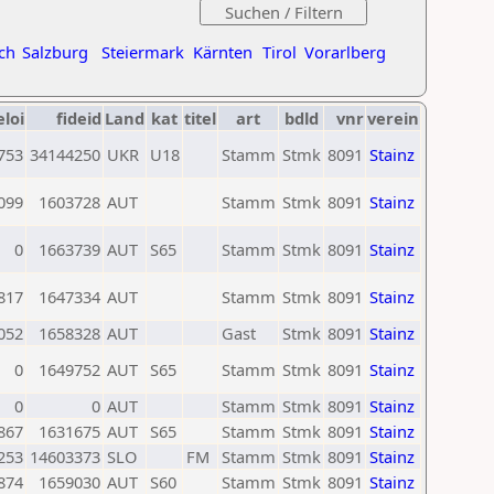
ch
Salzburg
Steiermark
Kärnten
Tirol
Vorarlberg
eloi
fideid
Land
kat
titel
art
bdld
vnr
verein
753
34144250
UKR
U18
Stamm
Stmk
8091
Stainz
099
1603728
AUT
Stamm
Stmk
8091
Stainz
0
1663739
AUT
S65
Stamm
Stmk
8091
Stainz
817
1647334
AUT
Stamm
Stmk
8091
Stainz
052
1658328
AUT
Gast
Stmk
8091
Stainz
0
1649752
AUT
S65
Stamm
Stmk
8091
Stainz
0
0
AUT
Stamm
Stmk
8091
Stainz
867
1631675
AUT
S65
Stamm
Stmk
8091
Stainz
253
14603373
SLO
FM
Stamm
Stmk
8091
Stainz
874
1659030
AUT
S60
Stamm
Stmk
8091
Stainz