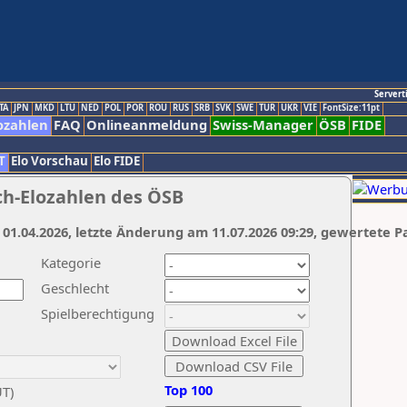
Servert
TA
JPN
MKD
LTU
NED
POL
POR
ROU
RUS
SRB
SVK
SWE
TUR
UKR
VIE
FontSize:11pt
ozahlen
FAQ
Onlineanmeldung
Swiss-Manager
ÖSB
FIDE
T
Elo Vorschau
Elo FIDE
ch-Elozahlen des ÖSB
 01.04.2026, letzte Änderung am 11.07.2026 09:29, gewertete P
Kategorie
Geschlecht
Spielberechtigung
Top 100
UT)