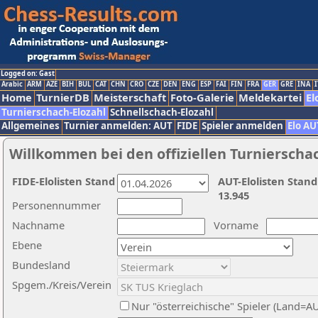
Logged on: Gast
Arabic
ARM
AZE
BIH
BUL
CAT
CHN
CRO
CZE
DEN
ENG
ESP
FAI
FIN
FRA
GER
GRE
INA
I
Home
TurnierDB
Meisterschaft
Foto-Galerie
Meldekartei
El
Turnierschach-Elozahl
Schnellschach-Elozahl
Allgemeines
Turnier anmelden: AUT
FIDE
Spieler anmelden
Elo AU
Willkommen bei den offiziellen Turnierscha
FIDE-Elolisten Stand
AUT-Elolisten Stand
13.945
Personennummer
Nachname
Vorname
Ebene
Bundesland
Spgem./Kreis/Verein
Nur "österreichische" Spieler (Land=A