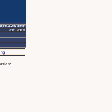
ime 07.08.2026 11:41:54
Login
Logout
artien: