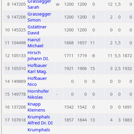
Grassegger
8
147205
w
1200
1200
0
12
1,5
0
Sarah
Grassegger
9
147206
1200
1200
0
2
0
0
Simon
Gstättner
10
145325
1200
1200
0
0
0
0
David
Hainzl
11
104498
1668
1657
11
2
1,5
0
Michael
Hirsch
12
105133
1711
1719
-8
11
5,5
1872
Johann DI.
Hofbauer
13
105310
1921
1906
15
3
2,5
1932
Karl Mag.
Hofbauer
14
149869
0
0
0
0
0
0
Nico
Hornhofer
15
149778
-
0
0
0
0
0
0
Nikolas
Knapp
16
137208
1542
1542
0
0
0
1691
Klemens
Krumphals
17
107618
1857
1844
13
4
3
1883
Alfred Dr. DI
Krumphals