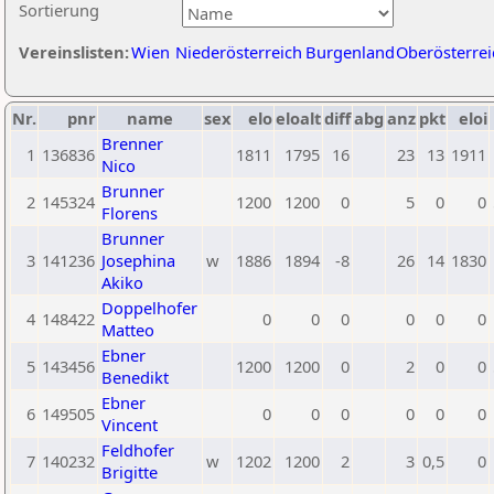
Sortierung
Vereinslisten:
Wien
Niederösterreich
Burgenland
Oberösterrei
Nr.
pnr
name
sex
elo
eloalt
diff
abg
anz
pkt
eloi
Brenner
1
136836
1811
1795
16
23
13
1911
Nico
Brunner
2
145324
1200
1200
0
5
0
0
Florens
Brunner
3
141236
Josephina
w
1886
1894
-8
26
14
1830
Akiko
Doppelhofer
4
148422
0
0
0
0
0
0
Matteo
Ebner
5
143456
1200
1200
0
2
0
0
Benedikt
Ebner
6
149505
0
0
0
0
0
0
Vincent
Feldhofer
7
140232
w
1202
1200
2
3
0,5
0
Brigitte