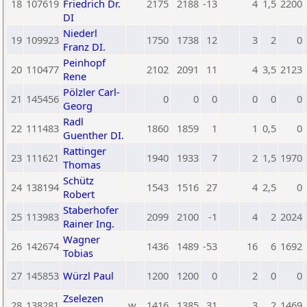
18
107619
Friedrich Dr.
2175
2188
-13
4
1,5
2200
DI
Niederl
19
109923
1750
1738
12
3
2
0
Franz DI.
Peinhopf
20
110477
2102
2091
11
4
3,5
2123
Rene
Pölzler Carl-
21
145456
0
0
0
0
0
0
Georg
Radl
22
111483
1860
1859
1
1
0,5
0
Guenther DI.
Rattinger
23
111621
1940
1933
7
2
1,5
1970
Thomas
Schütz
24
138194
1543
1516
27
4
2,5
0
Robert
Staberhofer
25
113983
2099
2100
-1
4
2
2024
Rainer Ing.
Wagner
26
142674
1436
1489
-53
16
6
1692
Tobias
27
145853
Würzl Paul
1200
1200
0
2
0
0
Zselezen
28
138281
w
1416
1385
31
3
2
1469