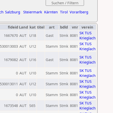
ch
Salzburg
Steiermark
Kärnten
Tirol
Vorarlberg
fideid
Land
kat
titel
art
bdld
vnr
verein
SK TUS
1667670
AUT
U18
Gast
Stmk
8081
Krieglach
SK TUS
530013003
AUT
U12
Stamm
Stmk
8081
Krieglach
SK TUS
1679082
AUT
U16
Gast
Stmk
8081
Krieglach
SK TUS
0
AUT
U10
Stamm
Stmk
8081
Krieglach
SK TUS
530013011
AUT
U12
Stamm
Stmk
8081
Krieglach
SK TUS
0
AUT
U10
Stamm
Stmk
8081
Krieglach
SK TUS
1673548
AUT
S65
Stamm
Stmk
8081
Krieglach