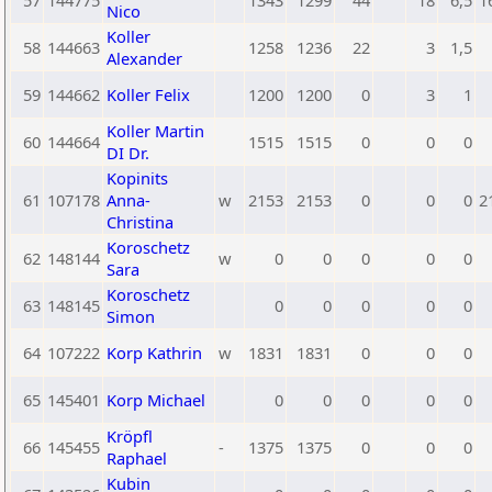
57
144775
1343
1299
44
18
6,5
1
Nico
Koller
58
144663
1258
1236
22
3
1,5
Alexander
59
144662
Koller Felix
1200
1200
0
3
1
Koller Martin
60
144664
1515
1515
0
0
0
DI Dr.
Kopinits
61
107178
Anna-
w
2153
2153
0
0
0
2
Christina
Koroschetz
62
148144
w
0
0
0
0
0
Sara
Koroschetz
63
148145
0
0
0
0
0
Simon
64
107222
Korp Kathrin
w
1831
1831
0
0
0
65
145401
Korp Michael
0
0
0
0
0
Kröpfl
66
145455
-
1375
1375
0
0
0
Raphael
Kubin