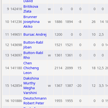
David
Britikova
9
142416
w
0
0
0
0
0
Zlata
Brunner
10
141236
Josephina
w
1886
1894
-8
26
14
1
Akiko
11
149651
Bursac Andrej
1200
0
0
10
2,5
Button-Rabl
12
143698
1521
1521
0
0
0
1
Jiban
Button-Rabl
13
143697
w
1361
1361
0
0
0
Rho
Chen
14
141180
Chicheng
2114
2099
15
18
12,5
2
Leon
Dakshina
Murthy
15
142854
w
1367
1387
-20
12
3,5
1
Megha
Varshini
Deutschmann
16
101886
1955
1955
0
0
0
1
Robert Peter