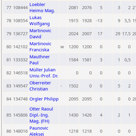
Loebler
77
108444
2081
2076
5
3
2
2
Heimo Mag.
Lukas
78
108554
1915
1928
-13
9
5,5
1
Wolfgang
Martinovic
79
136727
2024
2007
17
29
17,5
2
David
Martinovic
80
142102
w
1200
1200
0
0
0
Franciska
Mauthner
81
133332
1584
1581
3
1
0,5
Paul
Müller Julian
82
146518
0
0
0
0
0
Univ.-Prof. Dr.
Oberreiter
83
149547
-
1502
0
0
5
2
Christian
84
134748
Orgler Philipp
2095
2095
0
0
0
2
Otter Raoul
85
145806
Dipl.-Ing.
1430
1426
4
2
1
Mag. (FH)
Paunovic
86
148016
1218
1218
0
0
0
Aleksej