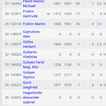
Flechl Heimo
27
142962
1661
1601
60
7
4,5
1
Michael
Fridrin
28
122811
w
1412
1429
-17
7
4
1
Gertrude
29
103143
Fridrin Martin
1606
1561
45
4
3,5
Gajnulovic
30
148015
0
0
0
0
0
Afan
Gölles
31
129377
1944
1945
-1
4
2,5
1
Herbert
Gubarev
32
150023
0
0
0
0
0
1
Vladislav
Guliyev Farid
33
146032
1236
1236
0
0
0
Mag. MSc
Guliyev
34
145865
1217
1217
0
0
0
Teymur
Gürtl
35
104221
1877
1870
7
6
4
1
Siegfried
Hagenhofer
36
143032
Alexander
0
0
0
0
0
Gabriel