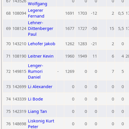
67
143526
0
0
0
0
0
Wolfgang
Legerer
68
108094
1691
1703
-12
2
0,5
1
Fernand
Lehner-
69
108124
Dittenberger
1677
1727
-50
15
5,5
1
Paul
70
143210
Lehofer Jakob
1262
1283
-21
2
0
71
108190
Leitner Kevin
1960
1949
11
6
4
2
Lenger-
72
149815
Rumori
-
1269
0
0
7
5
Daniel
73
142699
Li Alexander
0
0
0
0
0
74
143339
Li Bode
0
0
0
0
0
75
142319
Liang Tan
0
0
0
0
0
Liskonig Kurt
76
148698
0
0
0
0
0
Peter