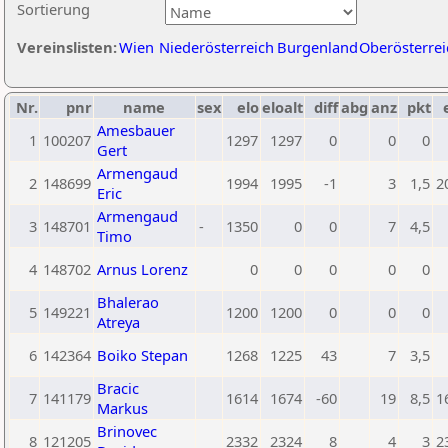
Sortierung
Vereinslisten:
Wien
Niederösterreich
Burgenland
Oberösterrei
Nr.
pnr
name
sex
elo
eloalt
diff
abg
anz
pkt
Amesbauer
1
100207
1297
1297
0
0
0
Gert
Armengaud
2
148699
1994
1995
-1
3
1,5
2
Eric
Armengaud
3
148701
-
1350
0
0
7
4,5
Timo
4
148702
Arnus Lorenz
0
0
0
0
0
Bhalerao
5
149221
1200
1200
0
0
0
Atreya
6
142364
Boiko Stepan
1268
1225
43
7
3,5
Bracic
7
141179
1614
1674
-60
19
8,5
1
Markus
Brinovec
8
121205
2332
2324
8
4
3
2