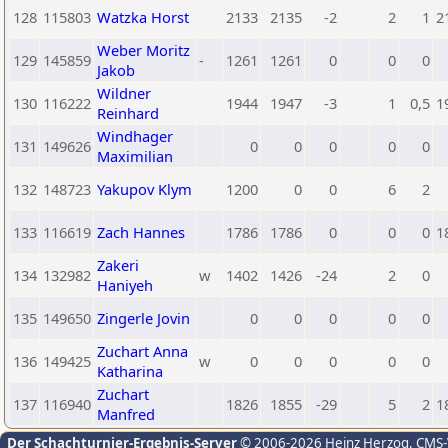
128
115803
Watzka Horst
2133
2135
-2
2
1
2
Weber Moritz
129
145859
-
1261
1261
0
0
0
Jakob
Wildner
130
116222
1944
1947
-3
1
0,5
1
Reinhard
Windhager
131
149626
0
0
0
0
0
Maximilian
132
148723
Yakupov Klym
1200
0
0
6
2
133
116619
Zach Hannes
1786
1786
0
0
0
1
Zakeri
134
132982
w
1402
1426
-24
2
0
Haniyeh
135
149650
Zingerle Jovin
0
0
0
0
0
Zuchart Anna
136
149425
w
0
0
0
0
0
Katharina
Zuchart
137
116940
1826
1855
-29
5
2
1
Manfred
Der Schachturnier-Ergebnis-Server
© 2006-2026 Heinz Herzog
, CMS