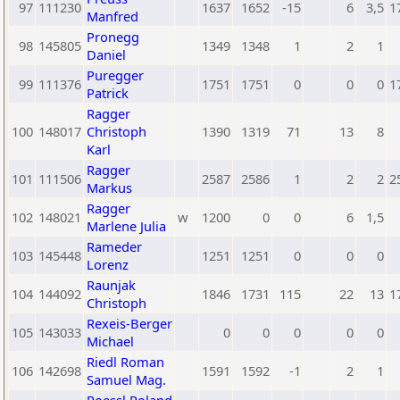
97
111230
1637
1652
-15
6
3,5
1
Manfred
Pronegg
98
145805
1349
1348
1
2
1
Daniel
Puregger
99
111376
1751
1751
0
0
0
1
Patrick
Ragger
100
148017
Christoph
1390
1319
71
13
8
Karl
Ragger
101
111506
2587
2586
1
2
2
2
Markus
Ragger
102
148021
w
1200
0
0
6
1,5
Marlene Julia
Rameder
103
145448
1251
1251
0
0
0
Lorenz
Raunjak
104
144092
1846
1731
115
22
13
1
Christoph
Rexeis-Berger
105
143033
0
0
0
0
0
Michael
Riedl Roman
106
142698
1591
1592
-1
2
1
Samuel Mag.