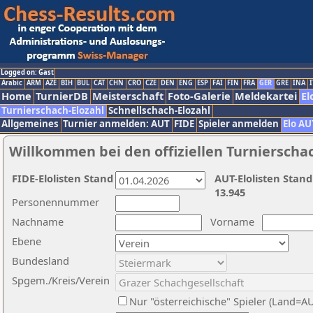
Logged on: Gast
Arabic
ARM
AZE
BIH
BUL
CAT
CHN
CRO
CZE
DEN
ENG
ESP
FAI
FIN
FRA
GER
GRE
INA
I
Home
TurnierDB
Meisterschaft
Foto-Galerie
Meldekartei
El
Turnierschach-Elozahl
Schnellschach-Elozahl
Allgemeines
Turnier anmelden: AUT
FIDE
Spieler anmelden
Elo AU
Willkommen bei den offiziellen Turnierscha
FIDE-Elolisten Stand
AUT-Elolisten Stand
13.945
Personennummer
Nachname
Vorname
Ebene
Bundesland
Spgem./Kreis/Verein
Nur "österreichische" Spieler (Land=A