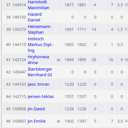
Harmtodt
37
144914
1877
1881
-4
7
3,5
1
Maximilian
Hazard
38
149150
0
0
0
0
0
Daniel
Heinemann
39
135579
1697
1711
-14
4
1,5
1
Stephan
Hobisch
40
144115
Markus Dipl.-
1602
1602
0
1
0,5
Ing.
Hryhorieva
41
142724
w
1869
1895
-26
16
9
1
Anna
Ibertsberger
42
145447
0
0
0
0
0
Bernhard DI
43
144103
Jasic Imran
1220
1220
0
0
0
44
142715
Jensen Niklas
1557
1557
0
0
0
45
143808
Jin David
1228
1228
0
0
0
46
143807
Jin Emilie
w
1402
1397
5
7
3,5
1