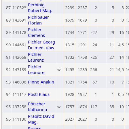
Perhinig
87
110523
2239
2237
2
5
3
2
Robert Mag.
Pichlbauer
88
143691
1679
1679
0
0
0
1
Florian
Pichler
89
141178
1744
1771
-27
29
16
1
Clemens
Pichler Georg
90
144661
1315
1291
24
11
4,5
1
Dr. med. univ.
Pichler
91
142668
1732
1758
-26
27
14
1
Laurenz
Pichler
92
147189
w
1495
1239
256
21
14,5
1
Leonore
93
146896
Pinno Anakin
1821
1754
67
10
7
1
94
111117
Postl Klaus
1928
1927
1
1
0,5
1
Pötscher
95
137258
w
1757
1874
-117
35
19
1
Katharina
Prabitz David
96
111136
2027
2027
0
0
0
Mag.
Preuss