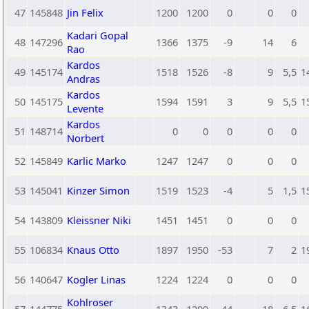
47
145848
Jin Felix
1200
1200
0
0
0
Kadari Gopal
48
147296
1366
1375
-9
14
6
Rao
Kardos
49
145174
1518
1526
-8
9
5,5
1
Andras
Kardos
50
145175
1594
1591
3
9
5,5
1
Levente
Kardos
51
148714
0
0
0
0
0
Norbert
52
145849
Karlic Marko
1247
1247
0
0
0
53
145041
Kinzer Simon
1519
1523
-4
5
1,5
1
54
143809
Kleissner Niki
1451
1451
0
0
0
55
106834
Knaus Otto
1897
1950
-53
7
2
1
56
140647
Kogler Linas
1224
1224
0
0
0
Kohlroser