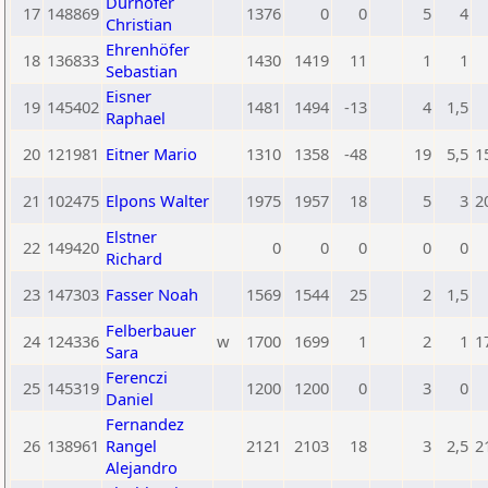
Durhofer
17
148869
1376
0
0
5
4
Christian
Ehrenhöfer
18
136833
1430
1419
11
1
1
Sebastian
Eisner
19
145402
1481
1494
-13
4
1,5
Raphael
20
121981
Eitner Mario
1310
1358
-48
19
5,5
1
21
102475
Elpons Walter
1975
1957
18
5
3
2
Elstner
22
149420
0
0
0
0
0
Richard
23
147303
Fasser Noah
1569
1544
25
2
1,5
Felberbauer
24
124336
w
1700
1699
1
2
1
1
Sara
Ferenczi
25
145319
1200
1200
0
3
0
Daniel
Fernandez
26
138961
Rangel
2121
2103
18
3
2,5
2
Alejandro