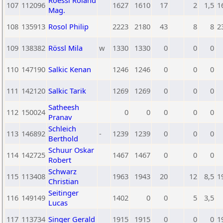
Roessl Roland
107
112096
1627
1610
17
2
1,5
1
Mag.
108
135913
Rosol Philip
2223
2180
43
8
8
2
109
138382
Rössl Mila
w
1330
1330
0
0
0
110
147190
Salkic Kenan
1246
1246
0
0
0
111
142120
Salkic Tarik
1269
1269
0
0
0
Satheesh
112
150024
0
0
0
0
0
Pranav
Schleich
113
146892
-
1239
1239
0
0
0
Berthold
Schuur Oskar
114
142725
1467
1467
0
0
0
Robert
Schwarz
115
113408
1963
1943
20
12
8,5
1
Christian
Seitinger
116
149149
1402
0
0
5
3,5
Lucas
117
113734
Singer Gerald
1915
1915
0
0
0
1