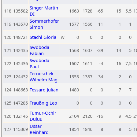
Singer Martin
118
135582
1663
1728
-65
15
5,5
1
DI
Sommerhofer
119
143570
1577
1566
11
1
1
Simon
120
148721
Stachl Gloria
w
0
0
0
0
0
Swoboda
121
142435
1568
1607
-39
14
5
1
Fabian
Swoboda
122
142436
1607
1611
-4
16
7,5
1
Paul
Ternoschek
123
124432
1353
1387
-34
2
0
Wilhelm Mag.
124
148663
Tessaro Julian
1480
0
0
7
7
125
147285
Traußnig Leo
0
0
0
0
0
Tumur-Ochir
126
132145
2104
2120
-16
9
4,5
2
Duluu
Ussar
127
115369
1854
1846
8
8
5
1
Reinhard