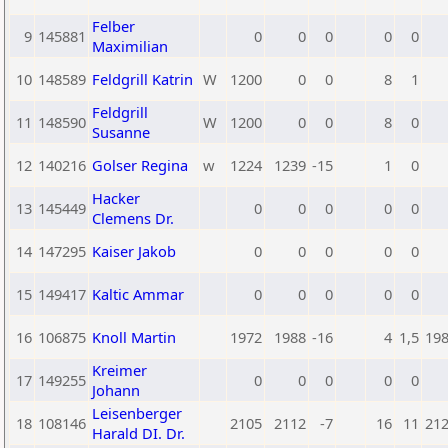
Felber
9
145881
0
0
0
0
0
Maximilian
10
148589
Feldgrill Katrin
W
1200
0
0
8
1
Feldgrill
11
148590
W
1200
0
0
8
0
Susanne
12
140216
Golser Regina
w
1224
1239
-15
1
0
Hacker
13
145449
0
0
0
0
0
Clemens Dr.
14
147295
Kaiser Jakob
0
0
0
0
0
15
149417
Kaltic Ammar
0
0
0
0
0
16
106875
Knoll Martin
1972
1988
-16
4
1,5
19
Kreimer
17
149255
0
0
0
0
0
Johann
Leisenberger
18
108146
2105
2112
-7
16
11
21
Harald DI. Dr.