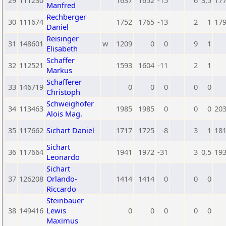
29
111230
1637
1652
-15
6
3,5
17
Manfred
Rechberger
30
111674
1752
1765
-13
2
1
17
Daniel
Reisinger
31
148601
w
1209
0
0
9
1
Elisabeth
Schaffer
32
112521
1593
1604
-11
2
1
Markus
Schafferer
33
146719
0
0
0
0
0
Christoph
Schweighofer
34
113463
1985
1985
0
0
0
20
Alois Mag.
35
117662
Sichart Daniel
1717
1725
-8
3
1
18
Sichart
36
117664
1941
1972
-31
3
0,5
19
Leonardo
Sichart
37
126208
Orlando-
1414
1414
0
0
0
Riccardo
Steinbauer
38
149416
Lewis
0
0
0
0
0
Maximus