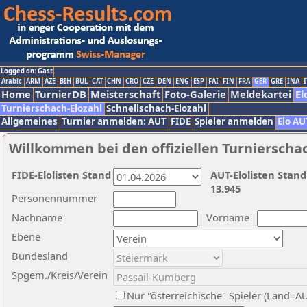
Logged on: Gast
Arabic
ARM
AZE
BIH
BUL
CAT
CHN
CRO
CZE
DEN
ENG
ESP
FAI
FIN
FRA
GER
GRE
INA
I
Home
TurnierDB
Meisterschaft
Foto-Galerie
Meldekartei
El
Turnierschach-Elozahl
Schnellschach-Elozahl
Allgemeines
Turnier anmelden: AUT
FIDE
Spieler anmelden
Elo AU
Willkommen bei den offiziellen Turnierscha
FIDE-Elolisten Stand
AUT-Elolisten Stand
13.945
Personennummer
Nachname
Vorname
Ebene
Bundesland
Spgem./Kreis/Verein
Nur "österreichische" Spieler (Land=A