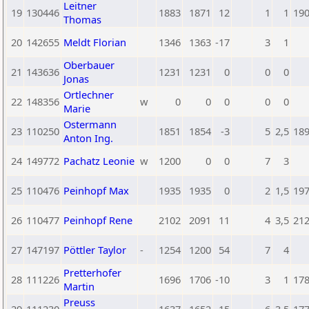
Leitner
19
130446
1883
1871
12
1
1
19
Thomas
20
142655
Meldt Florian
1346
1363
-17
3
1
Oberbauer
21
143636
1231
1231
0
0
0
Jonas
Ortlechner
22
148356
w
0
0
0
0
0
Marie
Ostermann
23
110250
1851
1854
-3
5
2,5
18
Anton Ing.
24
149772
Pachatz Leonie
w
1200
0
0
7
3
25
110476
Peinhopf Max
1935
1935
0
2
1,5
19
26
110477
Peinhopf Rene
2102
2091
11
4
3,5
21
27
147197
Pöttler Taylor
-
1254
1200
54
7
4
Pretterhofer
28
111226
1696
1706
-10
3
1
17
Martin
Preuss