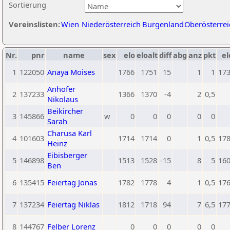
Sortierung
Vereinslisten:
Wien
Niederösterreich
Burgenland
Oberösterrei
Nr.
pnr
name
sex
elo
eloalt
diff
abg
anz
pkt
el
1
122050
Anaya Moises
1766
1751
15
1
1
17
Anhofer
2
137233
1366
1370
-4
2
0,5
Nikolaus
Beikircher
3
145866
w
0
0
0
0
0
Sarah
Charusa Karl
4
101603
1714
1714
0
1
0,5
17
Heinz
Eibisberger
5
146898
1513
1528
-15
8
5
16
Ben
6
135415
Feiertag Jonas
1782
1778
4
1
0,5
17
7
137234
Feiertag Niklas
1812
1718
94
7
6,5
17
8
144767
Felber Lorenz
0
0
0
0
0