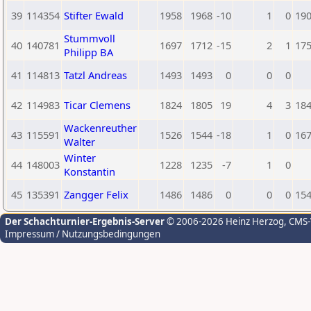
39
114354
Stifter Ewald
1958
1968
-10
1
0
19
Stummvoll
40
140781
1697
1712
-15
2
1
17
Philipp BA
41
114813
Tatzl Andreas
1493
1493
0
0
0
42
114983
Ticar Clemens
1824
1805
19
4
3
18
Wackenreuther
43
115591
1526
1544
-18
1
0
16
Walter
Winter
44
148003
1228
1235
-7
1
0
Konstantin
45
135391
Zangger Felix
1486
1486
0
0
0
15
Der Schachturnier-Ergebnis-Server
© 2006-2026 Heinz Herzog
, CMS
Impressum / Nutzungsbedingungen