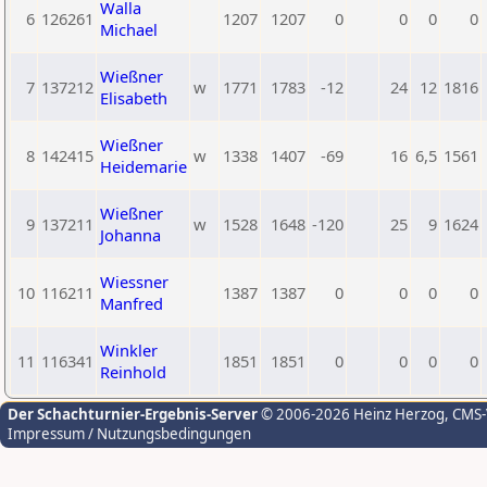
Walla
6
126261
1207
1207
0
0
0
0
Michael
Wießner
7
137212
w
1771
1783
-12
24
12
1816
Elisabeth
Wießner
8
142415
w
1338
1407
-69
16
6,5
1561
Heidemarie
Wießner
9
137211
w
1528
1648
-120
25
9
1624
Johanna
Wiessner
10
116211
1387
1387
0
0
0
0
Manfred
Winkler
11
116341
1851
1851
0
0
0
0
Reinhold
Der Schachturnier-Ergebnis-Server
© 2006-2026 Heinz Herzog
, CMS
Impressum / Nutzungsbedingungen