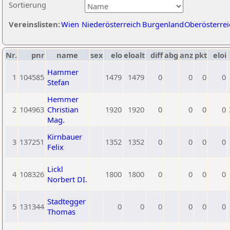
Sortierung
Vereinslisten:
Wien
Niederösterreich
Burgenland
Oberösterrei
Nr.
pnr
name
sex
elo
eloalt
diff
abg
anz
pkt
eloi
Hammer
1
104585
1479
1479
0
0
0
0
Stefan
Hemmer
2
104963
Christian
1920
1920
0
0
0
0
Mag.
Kirnbauer
3
137251
1352
1352
0
0
0
0
Felix
Lickl
4
108326
1800
1800
0
0
0
0
Norbert DI.
Stadtegger
5
131344
0
0
0
0
0
0
Thomas