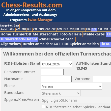
Logged on: Gast
Arabic
ARM
AZE
BIH
BUL
CAT
CHN
CRO
CZE
DEN
ENG
ESP
FAI
FIN
FRA
GER
GRE
INA
I
Home
TurnierDB
Meisterschaft
Foto-Galerie
Meldekartei
El
Turnierschach-Elozahl
Schnellschach-Elozahl
Allgemeines
Turnier anmelden: AUT
FIDE
Spieler anmelden
Elo AU
Willkommen bei den offiziellen Turnierscha
FIDE-Elolisten Stand
AUT-Elolisten Stand
13.945
Personennummer
Nachname
Vorname
Ebene
Bundesland
Spgem./Kreis/Verein
Nur "österreichische" Spieler (Land=A