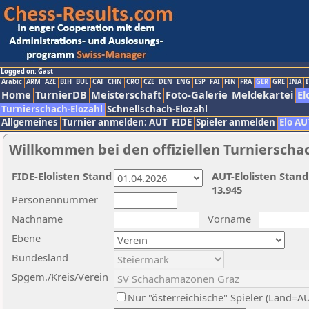
Logged on: Gast
Arabic
ARM
AZE
BIH
BUL
CAT
CHN
CRO
CZE
DEN
ENG
ESP
FAI
FIN
FRA
GER
GRE
INA
I
Home
TurnierDB
Meisterschaft
Foto-Galerie
Meldekartei
El
Turnierschach-Elozahl
Schnellschach-Elozahl
Allgemeines
Turnier anmelden: AUT
FIDE
Spieler anmelden
Elo AU
Willkommen bei den offiziellen Turnierscha
FIDE-Elolisten Stand
AUT-Elolisten Stand
13.945
Personennummer
Nachname
Vorname
Ebene
Bundesland
Spgem./Kreis/Verein
Nur "österreichische" Spieler (Land=A