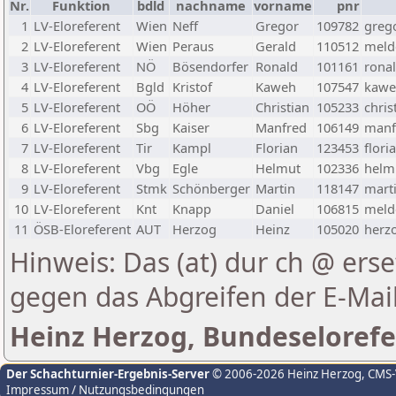
Nr.
Funktion
bdld
nachname
vorname
pnr
1
LV-Eloreferent
Wien
Neff
Gregor
109782
greg
2
LV-Eloreferent
Wien
Peraus
Gerald
110512
melde
3
LV-Eloreferent
NÖ
Bösendorfer
Ronald
101161
rona
4
LV-Eloreferent
Bgld
Kristof
Kaweh
107547
kawe
5
LV-Eloreferent
OÖ
Höher
Christian
105233
chris
6
LV-Eloreferent
Sbg
Kaiser
Manfred
106149
manf
7
LV-Eloreferent
Tir
Kampl
Florian
123453
flori
8
LV-Eloreferent
Vbg
Egle
Helmut
102336
helmu
9
LV-Eloreferent
Stmk
Schönberger
Martin
118147
marti
10
LV-Eloreferent
Knt
Knapp
Daniel
106815
melde
11
ÖSB-Eloreferent
AUT
Herzog
Heinz
105020
herzo
Hinweis: Das (at) dur ch @ erse
gegen das Abgreifen der E-Ma
Heinz Herzog, Bundeselorefe
Der Schachturnier-Ergebnis-Server
© 2006-2026 Heinz Herzog
, CMS
Impressum / Nutzungsbedingungen