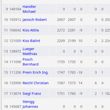
Handler
9
140164
0
0
0
0
0
Michael
10
105912
Janisch Robert
2007
2007
0
0
0
20
11
106642
Kiss Attila
2272
2281
-9
1
0
22
12
121009
Kiss Balint
2209
2199
10
2
2
22
Lueger
13
138972
0
0
0
0
0
Matthias
Posch
14
111090
1735
1735
0
0
0
Bernhard
15
111206
Prem Erich Ing.
1747
1765
-18
3
1
16
133990
Reichl Christian
1587
1573
14
6
4
17
113674
Siegl Franz
1751
1760
-9
2
1
18
Stengg
18
145687
Johannes
0
0
0
0
0