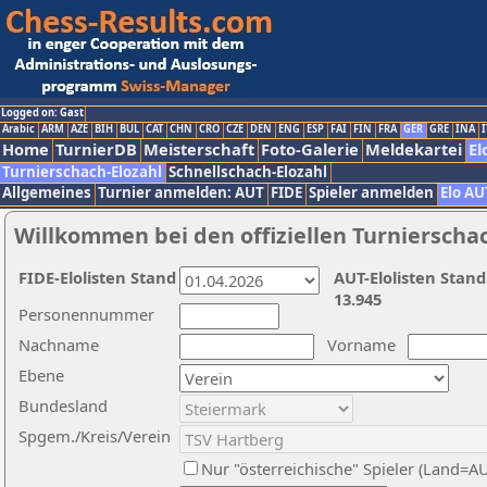
Logged on: Gast
Arabic
ARM
AZE
BIH
BUL
CAT
CHN
CRO
CZE
DEN
ENG
ESP
FAI
FIN
FRA
GER
GRE
INA
I
Home
TurnierDB
Meisterschaft
Foto-Galerie
Meldekartei
El
Turnierschach-Elozahl
Schnellschach-Elozahl
Allgemeines
Turnier anmelden: AUT
FIDE
Spieler anmelden
Elo AU
Willkommen bei den offiziellen Turnierscha
FIDE-Elolisten Stand
AUT-Elolisten Stand
13.945
Personennummer
Nachname
Vorname
Ebene
Bundesland
Spgem./Kreis/Verein
Nur "österreichische" Spieler (Land=A