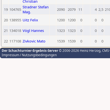
Christian
Stradner Stefan
19
104765
2090
2079
11
4
2,5
21
Mag.
20
138955
Uitz Felix
1200
1200
0
0
0
21
134018
Vögl Hannes
1323
1323
0
0
0
22
117108
Zivkovic Mato
1539
1539
0
0
0
Der Schachturnier-Ergebnis-Server
© 2006-2026 Heinz Herzog
, CMS
Impressum / Nutzungsbedingungen