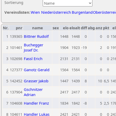
Sortierung
Vereinslisten:
Wien
Niederösterreich
Burgenland
Oberösterrei
Nr.
pnr
name
sex
elo
eloalt
diff
abg
anz
pkt
el
1
139365
Bittner Rudolf
1448
1448
0
0
0
15
Buchegger
2
101461
1904
1923
-19
2
0
19
Josef Dr.
3
102698
Fassl Erich
2131
2131
0
0
0
21
4
127377
Ganotz Gerald
1564
1564
0
0
0
5
142452
Grasser Jakob
1447
1439
8
10
6,5
14
Gschnitzer
6
137904
2417
2417
0
0
0
24
Adrian
7
104608
Handler Franz
1834
1842
-8
5
2,5
17
8
104611
Handler Lukas
2421
2421
0
0
0
24