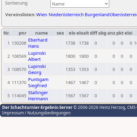
Sortierung
Vereinslisten:
Wien
Niederösterreich
Burgenland
Oberösterrei
Nr.
pnr
name
sex
elo
eloalt
diff
abg
anz
pkt
eloi
Eberhard
1
130208
1738
1738
0
0
0
0
1
Hans
Lupinski
2
108569
1800
1800
0
0
0
0
Albert
Lupinski
3
108570
1353
1353
0
0
0
0
Georg
Puntigam
4
111370
1467
1467
0
0
0
0
Siegfried
Stallinger
5
114045
1567
1567
0
0
0
0
Hermann
Der Schachturnier-Ergebnis-Server
© 2006-2026 Heinz Herzog
, CMS
Impressum / Nutzungsbedingungen