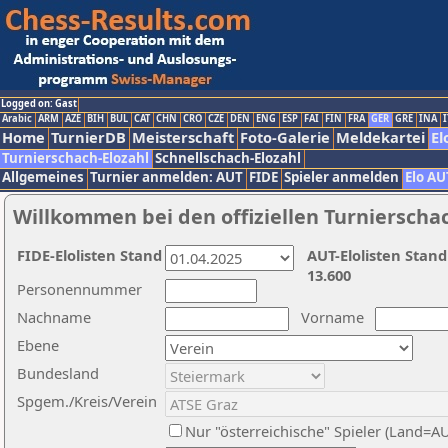
Logged on: Gast
Arabic
ARM
AZE
BIH
BUL
CAT
CHN
CRO
CZE
DEN
ENG
ESP
FAI
FIN
FRA
GER
GRE
INA
I
Home
TurnierDB
Meisterschaft
Foto-Galerie
Meldekartei
El
Turnierschach-Elozahl
Schnellschach-Elozahl
Allgemeines
Turnier anmelden: AUT
FIDE
Spieler anmelden
Elo AU
Willkommen bei den offiziellen Turnierscha
FIDE-Elolisten Stand
AUT-Elolisten Stand
13.600
Personennummer
Nachname
Vorname
Ebene
Bundesland
Spgem./Kreis/Verein
Nur "österreichische" Spieler (Land=A