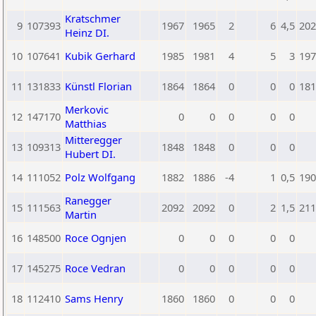
Kratschmer
9
107393
1967
1965
2
6
4,5
202
Heinz DI.
10
107641
Kubik Gerhard
1985
1981
4
5
3
197
11
131833
Künstl Florian
1864
1864
0
0
0
181
Merkovic
12
147170
0
0
0
0
0
Matthias
Mitteregger
13
109313
1848
1848
0
0
0
Hubert DI.
14
111052
Polz Wolfgang
1882
1886
-4
1
0,5
190
Ranegger
15
111563
2092
2092
0
2
1,5
211
Martin
16
148500
Roce Ognjen
0
0
0
0
0
17
145275
Roce Vedran
0
0
0
0
0
18
112410
Sams Henry
1860
1860
0
0
0