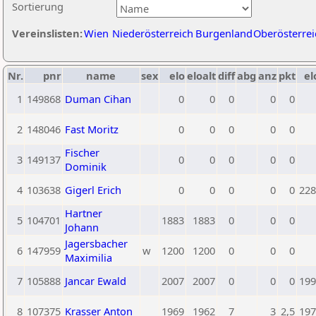
Sortierung
Vereinslisten:
Wien
Niederösterreich
Burgenland
Oberösterrei
Nr.
pnr
name
sex
elo
eloalt
diff
abg
anz
pkt
el
1
149868
Duman Cihan
0
0
0
0
0
2
148046
Fast Moritz
0
0
0
0
0
Fischer
3
149137
0
0
0
0
0
Dominik
4
103638
Gigerl Erich
0
0
0
0
0
228
Hartner
5
104701
1883
1883
0
0
0
Johann
Jagersbacher
6
147959
w
1200
1200
0
0
0
Maximilia
7
105888
Jancar Ewald
2007
2007
0
0
0
199
8
107375
Krasser Anton
1969
1962
7
3
2,5
197