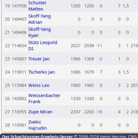
Schuster
19
147958
1200
1200
0
7
1,5
Matteo
Skoff-Yang
20
149407
0
0
0
0
0
Adrian
Skoff-Yang
21
149406
0
0
0
0
0
Kyan
Stütz Leopold
22
114604
2027
2038
-11
3
1
219
DI.
23
145807
Treuer Jan
1366
1368
-2
1
0
24
119911
Tscherko Jan
1686
1679
7
3
1,5
25
115984
Weiss Leo
1985
1985
0
3
2
201
Weissenbacher
26
143882
1330
1330
0
0
0
Frank
27
116955
Zupe Miran
2247
2263
-16
4
2
218
Zvekic
28
116961
0
0
0
0
0
Hajrudin
Der Schachturnier-Ergebnis-Server
© 2006-2026 Heinz Herzog
, CMS