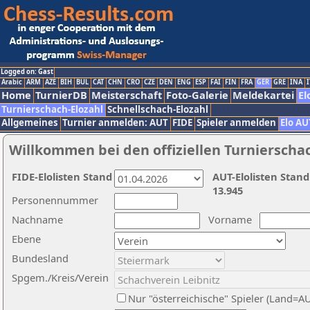
Logged on: Gast
Arabic
ARM
AZE
BIH
BUL
CAT
CHN
CRO
CZE
DEN
ENG
ESP
FAI
FIN
FRA
GER
GRE
INA
I
Home
TurnierDB
Meisterschaft
Foto-Galerie
Meldekartei
El
Turnierschach-Elozahl
Schnellschach-Elozahl
Allgemeines
Turnier anmelden: AUT
FIDE
Spieler anmelden
Elo AU
Willkommen bei den offiziellen Turnierscha
FIDE-Elolisten Stand
AUT-Elolisten Stand
13.945
Personennummer
Nachname
Vorname
Ebene
Bundesland
Spgem./Kreis/Verein
Nur "österreichische" Spieler (Land=A