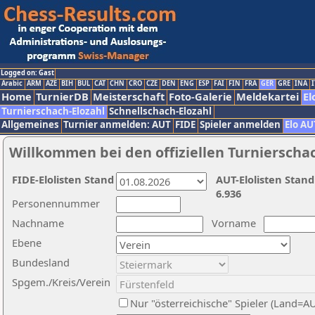
Logged on: Gast
Arabic
ARM
AZE
BIH
BUL
CAT
CHN
CRO
CZE
DEN
ENG
ESP
FAI
FIN
FRA
GER
GRE
INA
I
Home
TurnierDB
Meisterschaft
Foto-Galerie
Meldekartei
El
Turnierschach-Elozahl
Schnellschach-Elozahl
Allgemeines
Turnier anmelden: AUT
FIDE
Spieler anmelden
Elo AU
Willkommen bei den offiziellen Turnierscha
FIDE-Elolisten Stand
AUT-Elolisten Stand
6.936
Personennummer
Nachname
Vorname
Ebene
Bundesland
Spgem./Kreis/Verein
Nur "österreichische" Spieler (Land=A