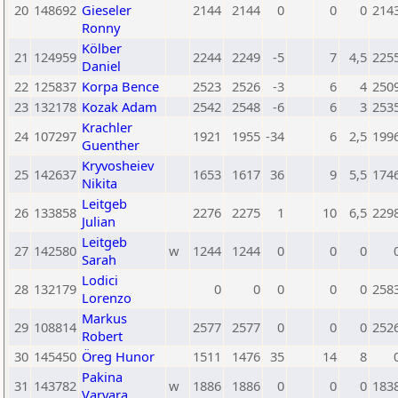
20
148692
Gieseler
2144
2144
0
0
0
214
Ronny
Kölber
21
124959
2244
2249
-5
7
4,5
225
Daniel
22
125837
Korpa Bence
2523
2526
-3
6
4
250
23
132178
Kozak Adam
2542
2548
-6
6
3
253
Krachler
24
107297
1921
1955
-34
6
2,5
199
Guenther
Kryvosheiev
25
142637
1653
1617
36
9
5,5
174
Nikita
Leitgeb
26
133858
2276
2275
1
10
6,5
229
Julian
Leitgeb
27
142580
w
1244
1244
0
0
0
Sarah
Lodici
28
132179
0
0
0
0
0
258
Lorenzo
Markus
29
108814
2577
2577
0
0
0
252
Robert
30
145450
Öreg Hunor
1511
1476
35
14
8
Pakina
31
143782
w
1886
1886
0
0
0
183
Varvara