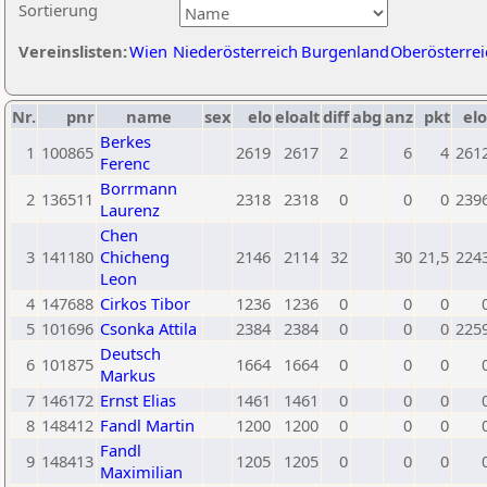
Sortierung
Vereinslisten:
Wien
Niederösterreich
Burgenland
Oberösterrei
Nr.
pnr
name
sex
elo
eloalt
diff
abg
anz
pkt
elo
Berkes
1
100865
2619
2617
2
6
4
261
Ferenc
Borrmann
2
136511
2318
2318
0
0
0
239
Laurenz
Chen
3
141180
Chicheng
2146
2114
32
30
21,5
224
Leon
4
147688
Cirkos Tibor
1236
1236
0
0
0
5
101696
Csonka Attila
2384
2384
0
0
0
225
Deutsch
6
101875
1664
1664
0
0
0
Markus
7
146172
Ernst Elias
1461
1461
0
0
0
8
148412
Fandl Martin
1200
1200
0
0
0
Fandl
9
148413
1205
1205
0
0
0
Maximilian