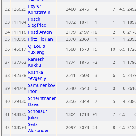
Peyrer
32
126629
2480
2476
4
7
4,5
249
Konstantin
Posch
33
111104
1872
1871
1
1
1
189
Siegfried
34
111116
Postl Anton
2179
2197
-18
2
0
217
35
110995
Pötz Florian
2370
2369
1
1
1
239
Qi Louis
36
145017
1588
1573
15
10
6,5
172
Yuxiang
Ramesh
37
137762
1874
1876
-2
2
1
179
Kukku
Roshka
38
142328
2511
2508
3
6
5
247
Yevgeniy
Samunenkov
39
144748
2540
2540
0
0
0
261
Ihor
Schernthaner
40
129430
2356
2349
7
5
4
238
David
Schöllauf
41
143385
1304
1213
91
7
4,5
Julian
Seitz
42
133594
2097
2073
24
8
4,5
212
Alexander