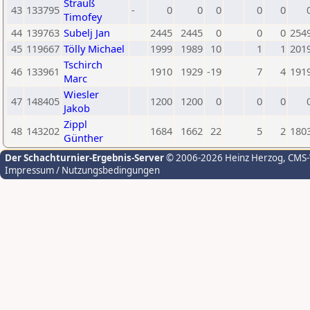
Strauß
43
133795
-
0
0
0
0
0
Timofey
44
139763
Subelj Jan
2445
2445
0
0
0
254
45
119667
Tölly Michael
1999
1989
10
1
1
201
Tschirch
46
133961
1910
1929
-19
7
4
191
Marc
Wiesler
47
148405
1200
1200
0
0
0
Jakob
Zippl
48
143202
1684
1662
22
5
2
180
Günther
Der Schachturnier-Ergebnis-Server
© 2006-2026 Heinz Herzog
, CMS
Impressum / Nutzungsbedingungen