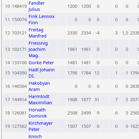
Fandler
10
148419
1200
1200
0
0
0
Julius
Fink Lennox
11
150074
0
0
0
0
0
Finn
Freitag
12
103121
2330
2334
-4
3
1,5
233
Manfred
Friessnig
13
103171
Joachim
1961
1961
0
0
0
Mag.
14
133100
Gorke Peter
1481
1481
0
0
0
Hadl Johann
15
104390
1796
1784
12
1
1
179
DI.
Hakobyan
16
146564
0
0
0
0
0
263
Aram
Harmtodt
17
144914
1908
1877
31
7
5
207
Maximilian
Horvath
18
126061
2508
2499
9
6
5
256
Dominik
Kirchmayer
19
127562
1507
1507
0
0
0
162
Peter
Knoch