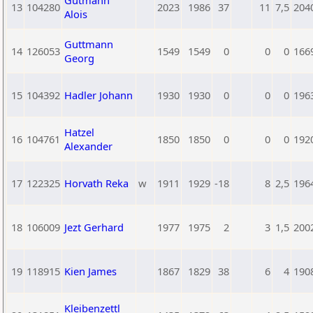
Gutmann
13
104280
2023
1986
37
11
7,5
204
Alois
Guttmann
14
126053
1549
1549
0
0
0
166
Georg
15
104392
Hadler Johann
1930
1930
0
0
0
196
Hatzel
16
104761
1850
1850
0
0
0
192
Alexander
17
122325
Horvath Reka
w
1911
1929
-18
8
2,5
196
18
106009
Jezt Gerhard
1977
1975
2
3
1,5
200
19
118915
Kien James
1867
1829
38
6
4
190
Kleibenzettl