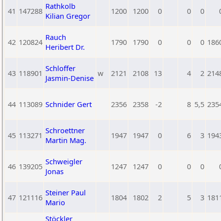
Rathkolb
41
147288
1200
1200
0
0
0
Kilian Gregor
Rauch
42
120824
1790
1790
0
0
0
186
Heribert Dr.
Schloffer
43
118901
w
2121
2108
13
4
2
214
Jasmin-Denise
44
113089
Schnider Gert
2356
2358
-2
8
5,5
235
Schroettner
45
113271
1947
1947
0
6
3
194
Martin Mag.
Schweigler
46
139205
1247
1247
0
0
0
Jonas
Steiner Paul
47
121116
1804
1802
2
5
3
181
Mario
Stöckler