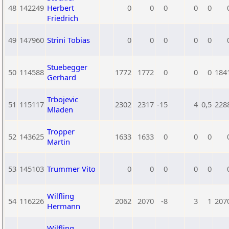
48
142249
Herbert
0
0
0
0
0
Friedrich
49
147960
Strini Tobias
0
0
0
0
0
Stuebegger
50
114588
1772
1772
0
0
0
184
Gerhard
Trbojevic
51
115117
2302
2317
-15
4
0,5
228
Mladen
Tropper
52
143625
1633
1633
0
0
0
Martin
53
145103
Trummer Vito
0
0
0
0
0
Wilfling
54
116226
2062
2070
-8
3
1
207
Hermann
Wilfling