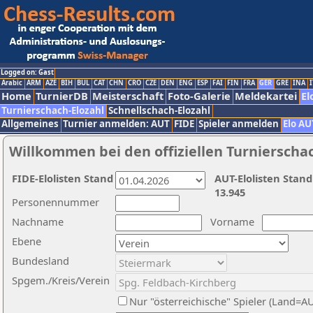
Logged on: Gast
Arabic
ARM
AZE
BIH
BUL
CAT
CHN
CRO
CZE
DEN
ENG
ESP
FAI
FIN
FRA
GER
GRE
INA
I
Home
TurnierDB
Meisterschaft
Foto-Galerie
Meldekartei
El
Turnierschach-Elozahl
Schnellschach-Elozahl
Allgemeines
Turnier anmelden: AUT
FIDE
Spieler anmelden
Elo AU
Willkommen bei den offiziellen Turnierscha
FIDE-Elolisten Stand
AUT-Elolisten Stand
13.945
Personennummer
Nachname
Vorname
Ebene
Bundesland
Spgem./Kreis/Verein
Nur "österreichische" Spieler (Land=A