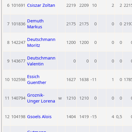
6
101691
Csiszar Zoltan
2219
2209
10
2
2
221
Demuth
7
101836
2175
2175
0
0
0
219
Markus
Deutschmann
8
142247
1200
1200
0
0
0
Moritz
Deutschmann
9
143677
0
0
0
0
0
Valentin
Essich
10
102598
1627
1638
-11
1
0
178
Guenther
Groznik-
11
140794
w
1210
1210
0
0
0
Unger Lorena
12
104198
Gsoels Alois
1404
1419
-15
4
0,5