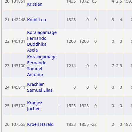
20
131851
1435
1372
63
4
2,5
159
Kristian
21
142248
Kölbl Leo
1323
0
0
8
4
Koralagamage
Fernando
22
145101
1200
1200
0
0
0
Buddhika
Asela
Koralagamage
Fernando
23
145100
1214
0
0
7
2,5
Samuel
Antonio
Krachler
24
145811
0
0
0
0
0
Samuel Elias
Kranjez
25
145102
-
1523
1523
0
0
0
Jochen
26
107563
Kroell Harald
1833
1855
-22
2
0
187