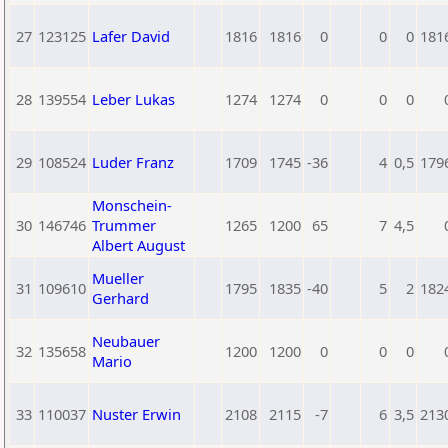
27
123125
Lafer David
1816
1816
0
0
0
181
28
139554
Leber Lukas
1274
1274
0
0
0
29
108524
Luder Franz
1709
1745
-36
4
0,5
179
Monschein-
30
146746
Trummer
1265
1200
65
7
4,5
Albert August
Mueller
31
109610
1795
1835
-40
5
2
182
Gerhard
Neubauer
32
135658
1200
1200
0
0
0
Mario
33
110037
Nuster Erwin
2108
2115
-7
6
3,5
213