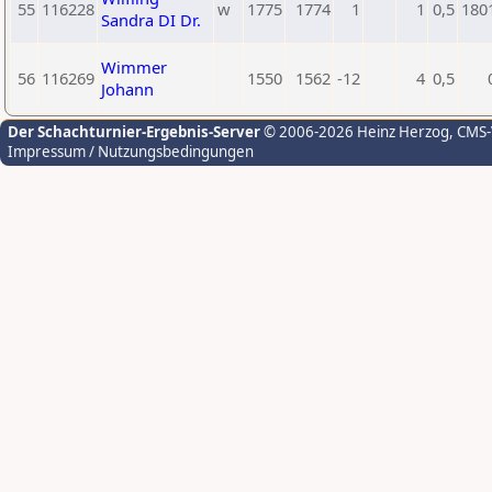
55
116228
w
1775
1774
1
1
0,5
180
Sandra DI Dr.
Wimmer
56
116269
1550
1562
-12
4
0,5
Johann
Der Schachturnier-Ergebnis-Server
© 2006-2026 Heinz Herzog
, CMS
Impressum / Nutzungsbedingungen