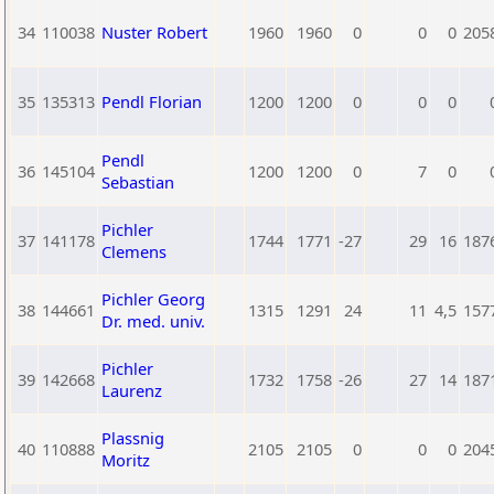
34
110038
Nuster Robert
1960
1960
0
0
0
205
35
135313
Pendl Florian
1200
1200
0
0
0
Pendl
36
145104
1200
1200
0
7
0
Sebastian
Pichler
37
141178
1744
1771
-27
29
16
187
Clemens
Pichler Georg
38
144661
1315
1291
24
11
4,5
157
Dr. med. univ.
Pichler
39
142668
1732
1758
-26
27
14
187
Laurenz
Plassnig
40
110888
2105
2105
0
0
0
204
Moritz