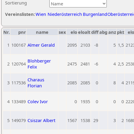
Sortierung
Vereinslisten:
Wien
Niederösterreich
Burgenland
Oberösterrei
Nr.
pnr
name
sex
elo
eloalt
diff
abg
anz
pkt
elo
1
100167
Almer Gerald
2095
2103
-8
5
1,5
212
Blohberger
2
120764
2475
2481
-6
4
2,5
253
Felix
Charaus
3
117536
2085
2085
0
8
4
211
Florian
4
133489
Colev Ivor
0
1935
0
0
0
222
5
149079
Csiszar Albert
1567
1538
29
3
2
168