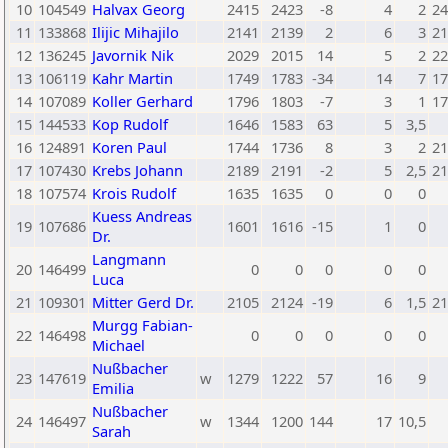
10
104549
Halvax Georg
2415
2423
-8
4
2
24
11
133868
Ilijic Mihajilo
2141
2139
2
6
3
21
12
136245
Javornik Nik
2029
2015
14
5
2
22
13
106119
Kahr Martin
1749
1783
-34
14
7
17
14
107089
Koller Gerhard
1796
1803
-7
3
1
17
15
144533
Kop Rudolf
1646
1583
63
5
3,5
16
124891
Koren Paul
1744
1736
8
3
2
21
17
107430
Krebs Johann
2189
2191
-2
5
2,5
21
18
107574
Krois Rudolf
1635
1635
0
0
0
Kuess Andreas
19
107686
1601
1616
-15
1
0
Dr.
Langmann
20
146499
0
0
0
0
0
Luca
21
109301
Mitter Gerd Dr.
2105
2124
-19
6
1,5
21
Murgg Fabian-
22
146498
0
0
0
0
0
Michael
Nußbacher
23
147619
w
1279
1222
57
16
9
Emilia
Nußbacher
24
146497
w
1344
1200
144
17
10,5
Sarah