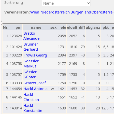
Sortierung
Vereinslisten:
Wien
Niederösterreich
Burgenland
Oberösterrei
Nr.
pnr
name
sex
elo
eloalt
diff
abg
anz
pkt
e
Bratko
1
123624
2058
2052
6
5
3
20
Alexander
Brunner
2
101424
1731
1810
-79
15
6,5
18
Gerhard
3
103220
Fröwis Georg
2394
2397
-3
6
3,5
24
Goessler
4
103758
2177
2169
8
1
1
21
Markus
Gössler
5
103757
1759
1755
4
5
1,5
17
Günter
6
103939
Gratzer Josef
1750
1750
0
0
0
7
144654
Hackl Antonia
w
1421
1453
-32
10
4
15
Hackl
8
144146
1651
1652
-1
13
5
17
Christian
Hackl
9
143814
1639
1600
39
20
12,5
17
Konstantin