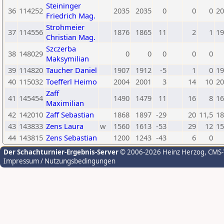
Steininger
36
114252
2035
2035
0
0
0
20
Friedrich Mag.
Strohmeier
37
114556
1876
1865
11
2
1
19
Christian Mag.
Szczerba
38
148029
0
0
0
0
0
Maksymilian
39
114820
Taucher Daniel
1907
1912
-5
1
0
19
40
115032
Toefferl Heimo
2004
2001
3
14
10
20
Zaff
41
145454
1490
1479
11
16
8
16
Maximilian
42
142010
Zaff Sebastian
1868
1897
-29
20
11,5
18
43
143833
Zens Laura
w
1560
1613
-53
29
12
15
44
143815
Zens Sebastian
1200
1243
-43
6
0
Der Schachturnier-Ergebnis-Server
© 2006-2026 Heinz Herzog
, CMS
Impressum / Nutzungsbedingungen