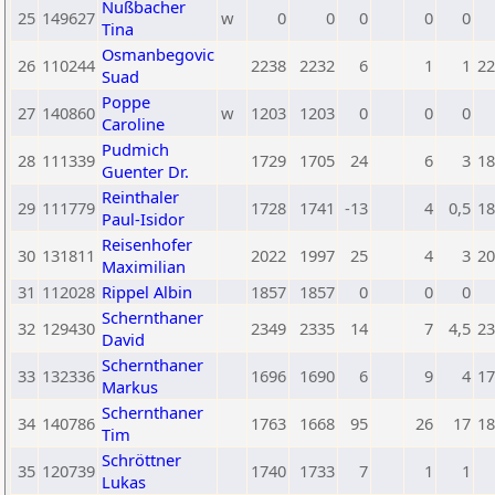
Nußbacher
25
149627
w
0
0
0
0
0
Tina
Osmanbegovic
26
110244
2238
2232
6
1
1
22
Suad
Poppe
27
140860
w
1203
1203
0
0
0
Caroline
Pudmich
28
111339
1729
1705
24
6
3
18
Guenter Dr.
Reinthaler
29
111779
1728
1741
-13
4
0,5
18
Paul-Isidor
Reisenhofer
30
131811
2022
1997
25
4
3
20
Maximilian
31
112028
Rippel Albin
1857
1857
0
0
0
Schernthaner
32
129430
2349
2335
14
7
4,5
23
David
Schernthaner
33
132336
1696
1690
6
9
4
17
Markus
Schernthaner
34
140786
1763
1668
95
26
17
18
Tim
Schröttner
35
120739
1740
1733
7
1
1
Lukas