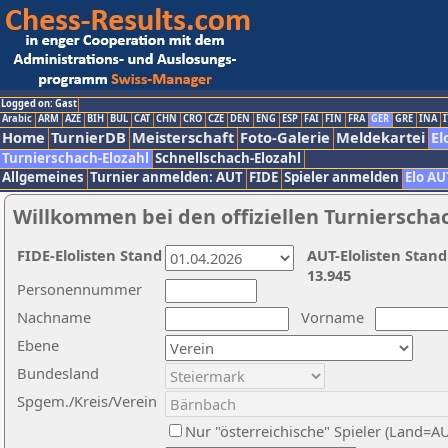
Logged on: Gast
Arabic
ARM
AZE
BIH
BUL
CAT
CHN
CRO
CZE
DEN
ENG
ESP
FAI
FIN
FRA
GER
GRE
INA
I
Home
TurnierDB
Meisterschaft
Foto-Galerie
Meldekartei
El
Turnierschach-Elozahl
Schnellschach-Elozahl
Allgemeines
Turnier anmelden: AUT
FIDE
Spieler anmelden
Elo AU
Willkommen bei den offiziellen Turnierscha
FIDE-Elolisten Stand
AUT-Elolisten Stand
13.945
Personennummer
Nachname
Vorname
Ebene
Bundesland
Spgem./Kreis/Verein
Nur "österreichische" Spieler (Land=A