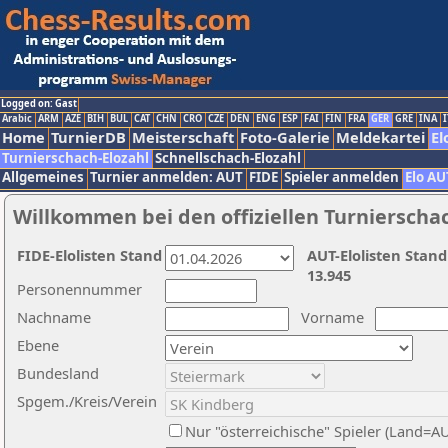
Logged on: Gast
Arabic
ARM
AZE
BIH
BUL
CAT
CHN
CRO
CZE
DEN
ENG
ESP
FAI
FIN
FRA
GER
GRE
INA
I
Home
TurnierDB
Meisterschaft
Foto-Galerie
Meldekartei
El
Turnierschach-Elozahl
Schnellschach-Elozahl
Allgemeines
Turnier anmelden: AUT
FIDE
Spieler anmelden
Elo AU
Willkommen bei den offiziellen Turnierscha
FIDE-Elolisten Stand
AUT-Elolisten Stand
13.945
Personennummer
Nachname
Vorname
Ebene
Bundesland
Spgem./Kreis/Verein
Nur "österreichische" Spieler (Land=A