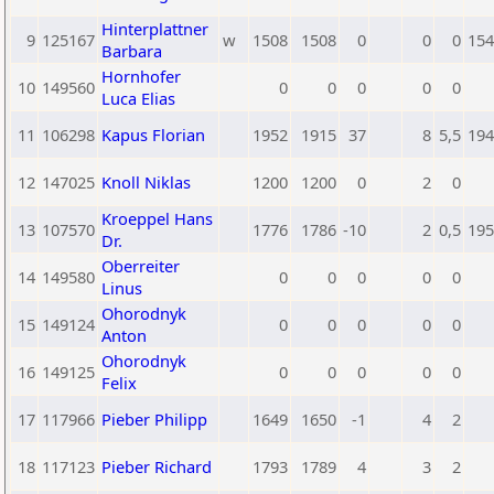
Hinterplattner
9
125167
w
1508
1508
0
0
0
154
Barbara
Hornhofer
10
149560
0
0
0
0
0
Luca Elias
11
106298
Kapus Florian
1952
1915
37
8
5,5
194
12
147025
Knoll Niklas
1200
1200
0
2
0
Kroeppel Hans
13
107570
1776
1786
-10
2
0,5
195
Dr.
Oberreiter
14
149580
0
0
0
0
0
Linus
Ohorodnyk
15
149124
0
0
0
0
0
Anton
Ohorodnyk
16
149125
0
0
0
0
0
Felix
17
117966
Pieber Philipp
1649
1650
-1
4
2
18
117123
Pieber Richard
1793
1789
4
3
2