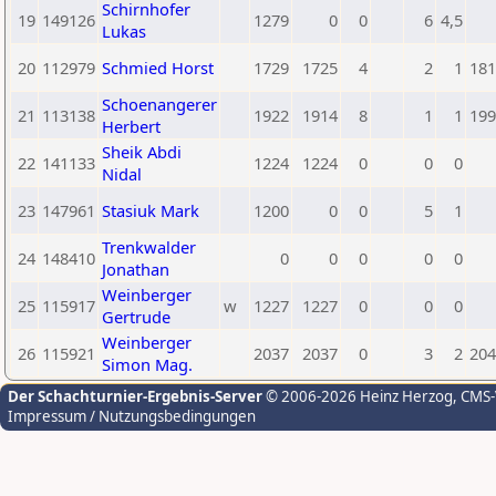
Schirnhofer
19
149126
1279
0
0
6
4,5
Lukas
20
112979
Schmied Horst
1729
1725
4
2
1
181
Schoenangerer
21
113138
1922
1914
8
1
1
199
Herbert
Sheik Abdi
22
141133
1224
1224
0
0
0
Nidal
23
147961
Stasiuk Mark
1200
0
0
5
1
Trenkwalder
24
148410
0
0
0
0
0
Jonathan
Weinberger
25
115917
w
1227
1227
0
0
0
Gertrude
Weinberger
26
115921
2037
2037
0
3
2
204
Simon Mag.
Der Schachturnier-Ergebnis-Server
© 2006-2026 Heinz Herzog
, CMS
Impressum / Nutzungsbedingungen