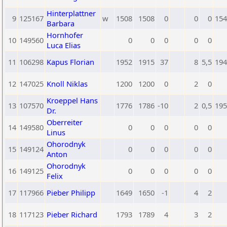
Hinterplattner
9
125167
w
1508
1508
0
0
0
154
Barbara
Hornhofer
10
149560
0
0
0
0
0
Luca Elias
11
106298
Kapus Florian
1952
1915
37
8
5,5
194
12
147025
Knoll Niklas
1200
1200
0
2
0
Kroeppel Hans
13
107570
1776
1786
-10
2
0,5
195
Dr.
Oberreiter
14
149580
0
0
0
0
0
Linus
Ohorodnyk
15
149124
0
0
0
0
0
Anton
Ohorodnyk
16
149125
0
0
0
0
0
Felix
17
117966
Pieber Philipp
1649
1650
-1
4
2
18
117123
Pieber Richard
1793
1789
4
3
2