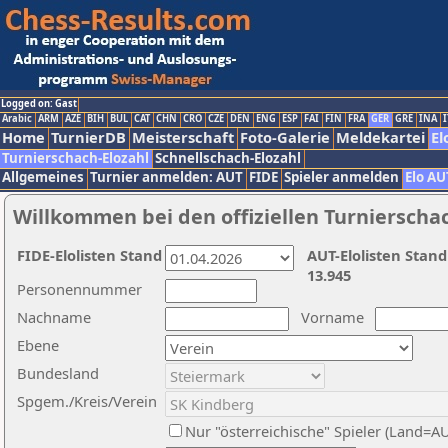
Logged on: Gast
Arabic
ARM
AZE
BIH
BUL
CAT
CHN
CRO
CZE
DEN
ENG
ESP
FAI
FIN
FRA
GER
GRE
INA
I
Home
TurnierDB
Meisterschaft
Foto-Galerie
Meldekartei
El
Turnierschach-Elozahl
Schnellschach-Elozahl
Allgemeines
Turnier anmelden: AUT
FIDE
Spieler anmelden
Elo AU
Willkommen bei den offiziellen Turnierscha
FIDE-Elolisten Stand
AUT-Elolisten Stand
13.945
Personennummer
Nachname
Vorname
Ebene
Bundesland
Spgem./Kreis/Verein
Nur "österreichische" Spieler (Land=A