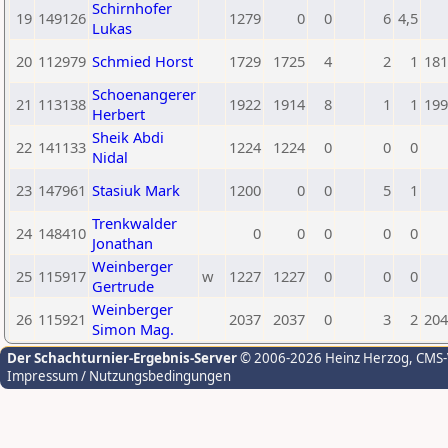
Schirnhofer
19
149126
1279
0
0
6
4,5
Lukas
20
112979
Schmied Horst
1729
1725
4
2
1
181
Schoenangerer
21
113138
1922
1914
8
1
1
199
Herbert
Sheik Abdi
22
141133
1224
1224
0
0
0
Nidal
23
147961
Stasiuk Mark
1200
0
0
5
1
Trenkwalder
24
148410
0
0
0
0
0
Jonathan
Weinberger
25
115917
w
1227
1227
0
0
0
Gertrude
Weinberger
26
115921
2037
2037
0
3
2
204
Simon Mag.
Der Schachturnier-Ergebnis-Server
© 2006-2026 Heinz Herzog
, CMS
Impressum / Nutzungsbedingungen