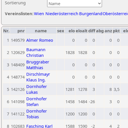
Sortierung
Vereinslisten:
Wien
Niederösterreich
Burgenland
Oberösterrei
Nr.
pnr
name
sex
elo
eloalt
diff
abg
anz
pkt
el
1
149579
Almer Romeo
0
0
0
0
0
Baumann
2
120629
1828
1828
0
0
0
Christian
Bruggraber
3
148409
0
0
0
0
0
Matthias
Dirschlmayr
4
148774
0
0
0
0
0
Klaus Ing.
Dornhofer
5
142126
1281
1278
3
8
3,5
Lukas
Dornhofer
6
141098
1458
1484
-26
3
0
Stefan
Dornhofer
7
141122
1200
1200
0
0
0
Tobias
8
102683
Fasching Karl
1588
1590
-2
4
2