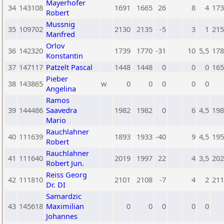
Mayerhofer
34
143108
1691
1665
26
8
4
173
Robert
Mussnig
35
109702
2130
2135
-5
3
1
215
Manfred
Orlov
36
142320
1739
1770
-31
10
5,5
178
Konstantin
37
147117
Patzelt Pascal
1448
1448
0
0
0
165
Pieber
38
143865
w
0
0
0
0
0
Angelina
Ramos
39
144486
Saavedra
1982
1982
0
6
4,5
198
Mario
Rauchlahner
40
111639
1893
1933
-40
9
4,5
195
Robert
Rauchlahner
41
111640
2019
1997
22
4
3,5
202
Robert Jun.
Reiss Georg
42
111810
2101
2108
-7
4
2
211
Dr. DI
Samardzic
43
145618
Maximilian
0
0
0
0
0
Johannes