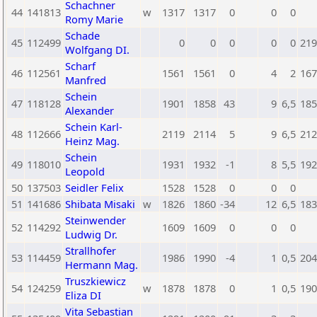
Schachner
44
141813
w
1317
1317
0
0
0
Romy Marie
Schade
45
112499
0
0
0
0
0
219
Wolfgang DI.
Scharf
46
112561
1561
1561
0
4
2
167
Manfred
Schein
47
118128
1901
1858
43
9
6,5
185
Alexander
Schein Karl-
48
112666
2119
2114
5
9
6,5
212
Heinz Mag.
Schein
49
118010
1931
1932
-1
8
5,5
192
Leopold
50
137503
Seidler Felix
1528
1528
0
0
0
51
141686
Shibata Misaki
w
1826
1860
-34
12
6,5
183
Steinwender
52
114292
1609
1609
0
0
0
Ludwig Dr.
Strallhofer
53
114459
1986
1990
-4
1
0,5
204
Hermann Mag.
Truszkiewicz
54
124259
w
1878
1878
0
1
0,5
190
Eliza DI
Vita Sebastian