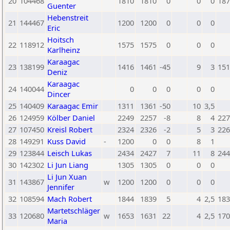
20
104468
1810
1810
0
0
0
187
Guenter
Hebenstreit
21
144467
1200
1200
0
0
0
Eric
Hoitsch
22
118912
1575
1575
0
0
0
Karlheinz
Karaagac
23
138199
1416
1461
-45
9
3
151
Deniz
Karaagac
24
140044
0
0
0
0
0
Dincer
25
140409
Karaagac Emir
1311
1361
-50
10
3,5
26
124959
Kölber Daniel
2249
2257
-8
8
4
227
27
107450
Kreisl Robert
2324
2326
-2
5
3
226
28
149291
Kuss David
-
1200
0
0
8
1
29
123844
Leisch Lukas
2434
2427
7
11
8
244
30
142302
Li Jun Liang
1305
1305
0
0
0
Li Jun Xuan
31
143867
w
1200
1200
0
0
0
Jennifer
32
108594
Mach Robert
1844
1839
5
4
2,5
183
Martetschläger
33
120680
w
1653
1631
22
4
2,5
170
Maria