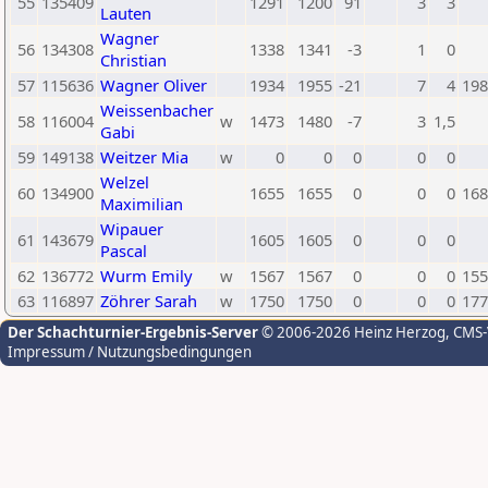
55
135409
1291
1200
91
3
3
Lauten
Wagner
56
134308
1338
1341
-3
1
0
Christian
57
115636
Wagner Oliver
1934
1955
-21
7
4
198
Weissenbacher
58
116004
w
1473
1480
-7
3
1,5
Gabi
59
149138
Weitzer Mia
w
0
0
0
0
0
Welzel
60
134900
1655
1655
0
0
0
168
Maximilian
Wipauer
61
143679
1605
1605
0
0
0
Pascal
62
136772
Wurm Emily
w
1567
1567
0
0
0
155
63
116897
Zöhrer Sarah
w
1750
1750
0
0
0
177
Der Schachturnier-Ergebnis-Server
© 2006-2026 Heinz Herzog
, CMS
Impressum / Nutzungsbedingungen