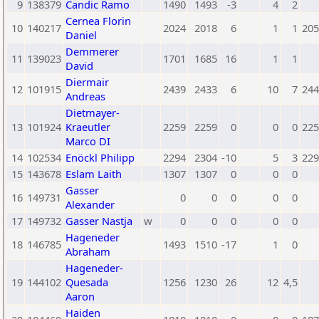
9
138379
Candic Ramo
1490
1493
-3
4
2
Cernea Florin
10
140217
2024
2018
6
1
1
205
Daniel
Demmerer
11
139023
1701
1685
16
1
1
David
Diermair
12
101915
2439
2433
6
10
7
244
Andreas
Dietmayer-
13
101924
Kraeutler
2259
2259
0
0
0
225
Marco DI
14
102534
Enöckl Philipp
2294
2304
-10
5
3
229
15
143678
Eslam Laith
1307
1307
0
0
0
Gasser
16
149731
0
0
0
0
0
Alexander
17
149732
Gasser Nastja
w
0
0
0
0
0
Hageneder
18
146785
1493
1510
-17
1
0
Abraham
Hageneder-
19
144102
Quesada
1256
1230
26
12
4,5
Aaron
Haiden