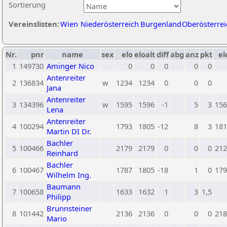
Sortierung
Vereinslisten:
Wien
Niederösterreich
Burgenland
Oberösterrei
Nr.
pnr
name
sex
elo
eloalt
diff
abg
anz
pkt
el
1
149730
Aminger Nico
0
0
0
0
0
Antenreiter
2
136834
w
1234
1234
0
0
0
Jana
Antenreiter
3
134396
w
1595
1596
-1
5
3
156
Lena
Antenreiter
4
100294
1793
1805
-12
8
3
181
Martin DI Dr.
Bachler
5
100466
2179
2179
0
0
0
212
Reinhard
Bachler
6
100467
1787
1805
-18
1
0
179
Wilhelm Ing.
Baumann
7
100658
1633
1632
1
3
1,5
Philipp
Brunnsteiner
8
101442
2136
2136
0
0
0
218
Mario