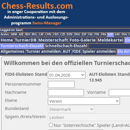
Logged on: Gast
Arabic
ARM
AZE
BIH
BUL
CAT
CHN
CRO
CZE
DEN
ENG
ESP
FAI
FIN
FRA
GER
GRE
INA
I
Home
TurnierDB
Meisterschaft
Foto-Galerie
Meldekartei
El
Turnierschach-Elozahl
Schnellschach-Elozahl
Allgemeines
Turnier anmelden: AUT
FIDE
Spieler anmelden
Elo AU
Willkommen bei den offiziellen Turnierscha
FIDE-Elolisten Stand
AUT-Elolisten Stand
13.945
Personennummer
Nachname
Vorname
Ebene
Bundesland
Spgem./Kreis/Verein
Nur "österreichische" Spieler (Land=A