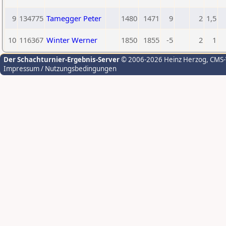
9
134775
Tamegger Peter
1480
1471
9
2
1,5
10
116367
Winter Werner
1850
1855
-5
2
1
Der Schachturnier-Ergebnis-Server
© 2006-2026 Heinz Herzog
, CMS
Impressum / Nutzungsbedingungen