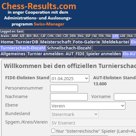
Logged on: Gast
Arabic
ARM
AZE
BIH
BUL
CAT
CHN
CRO
CZE
DEN
ENG
ESP
FAI
FIN
FRA
GER
GRE
INA
I
Home
TurnierDB
Meisterschaft
Foto-Galerie
Meldekartei
El
Turnierschach-Elozahl
Schnellschach-Elozahl
Allgemeines
Turnier anmelden: AUT
FIDE
Spieler anmelden
Elo AU
Willkommen bei den offiziellen Turnierscha
FIDE-Elolisten Stand
AUT-Elolisten Stand
13.600
Personennummer
Nachname
Vorname
Ebene
Bundesland
Spgem./Kreis/Verein
Nur "österreichische" Spieler (Land=A