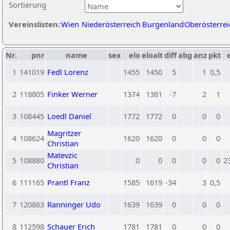
Sortierung
Vereinslisten:
Wien
Niederösterreich
Burgenland
Oberösterrei
Nr.
pnr
name
sex
elo
eloalt
diff
abg
anz
pkt
1
141019
Fedl Lorenz
1455
1450
5
1
0,5
2
118805
Finker Werner
1374
1381
-7
2
1
3
108445
Loedl Daniel
1772
1772
0
0
0
Magritzer
4
108624
1620
1620
0
0
0
Christian
Matevzic
5
108880
0
0
0
0
0
2
Christian
6
111165
Prantl Franz
1585
1619
-34
3
0,5
7
120863
Ranninger Udo
1639
1639
0
0
0
8
112598
Schauer Erich
1781
1781
0
0
0