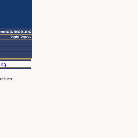
ime 06.08.2026 16:36:02
Login
Logout
artien: