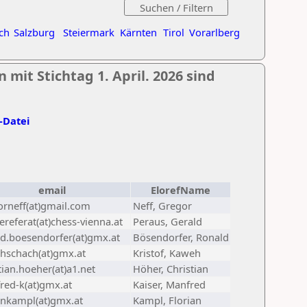
ch
Salzburg
Steiermark
Kärnten
Tirol
Vorarlberg
 mit Stichtag 1. April. 2026 sind
l-Datei
email
ElorefName
orneff(at)gmail.com
Neff, Gregor
referat(at)chess-vienna.at
Peraus, Gerald
ld.boesendorfer(at)gmx.at
Bösendorfer, Ronald
hschach(at)gmx.at
Kristof, Kaweh
tian.hoeher(at)a1.net
Höher, Christian
red-k(at)gmx.at
Kaiser, Manfred
ankampl(at)gmx.at
Kampl, Florian