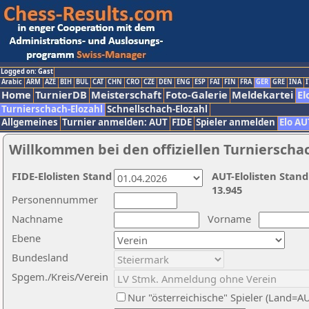
Logged on: Gast
Arabic
ARM
AZE
BIH
BUL
CAT
CHN
CRO
CZE
DEN
ENG
ESP
FAI
FIN
FRA
GER
GRE
INA
I
Home
TurnierDB
Meisterschaft
Foto-Galerie
Meldekartei
El
Turnierschach-Elozahl
Schnellschach-Elozahl
Allgemeines
Turnier anmelden: AUT
FIDE
Spieler anmelden
Elo AU
Willkommen bei den offiziellen Turnierscha
FIDE-Elolisten Stand
AUT-Elolisten Stand
13.945
Personennummer
Nachname
Vorname
Ebene
Bundesland
Spgem./Kreis/Verein
Nur "österreichische" Spieler (Land=A