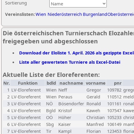
Sortierung
Vereinslisten:
Wien
Niederösterreich
Burgenland
Oberösterrei
Die österreichischen Turnierschach Elozahlen
freigegeben und abgeschlossen
Download der Eloliste 1. April. 2026 als gezippte Exce
Liste aller gewerteten Turniere als Excel-Datei
Aktuelle Liste der Eloreferenten:
Nr.
Funktion
bdld
nachname
vorname
pnr
1
LV-Eloreferent
Wien
Neff
Gregor
109782
greg
2
LV-Eloreferent
Wien
Peraus
Gerald
110512
melde
3
LV-Eloreferent
NÖ
Bösendorfer
Ronald
101161
rona
4
LV-Eloreferent
Bgld
Kristof
Kaweh
107547
kawe
5
LV-Eloreferent
OÖ
Höher
Christian
105233
chris
6
LV-Eloreferent
Sbg
Kaiser
Manfred
106149
manf
7
LV-Eloreferent
Tir
Kampl
Florian
123453
flori