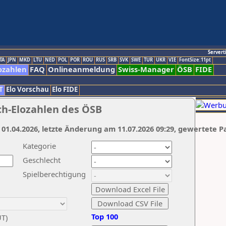
Servert
TA
JPN
MKD
LTU
NED
POL
POR
ROU
RUS
SRB
SVK
SWE
TUR
UKR
VIE
FontSize:11pt
ozahlen
FAQ
Onlineanmeldung
Swiss-Manager
ÖSB
FIDE
T
Elo Vorschau
Elo FIDE
ch-Elozahlen des ÖSB
 01.04.2026, letzte Änderung am 11.07.2026 09:29, gewertete P
Kategorie
Geschlecht
Spielberechtigung
Top 100
UT)