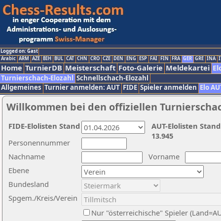
Logged on: Gast
Arabic
ARM
AZE
BIH
BUL
CAT
CHN
CRO
CZE
DEN
ENG
ESP
FAI
FIN
FRA
GER
GRE
INA
I
Home
TurnierDB
Meisterschaft
Foto-Galerie
Meldekartei
El
Turnierschach-Elozahl
Schnellschach-Elozahl
Allgemeines
Turnier anmelden: AUT
FIDE
Spieler anmelden
Elo AU
Willkommen bei den offiziellen Turnierscha
FIDE-Elolisten Stand
AUT-Elolisten Stand
13.945
Personennummer
Nachname
Vorname
Ebene
Bundesland
Spgem./Kreis/Verein
Nur "österreichische" Spieler (Land=A