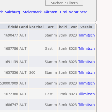
ch
Salzburg
Steiermark
Kärnten
Tirol
Vorarlberg
fideid
Land
kat
titel
art
bdld
vnr
verein
1690477
AUT
Stamm
Stmk
8023
Tillmitsch
1687786
AUT
Gast
Stmk
8023
Tillmitsch
1691139
AUT
Stamm
Stmk
8023
Tillmitsch
1657356
AUT
S60
Stamm
Stmk
8023
Tillmitsch
530007909
AUT
Stamm
Stmk
8023
Tillmitsch
1672380
AUT
Gast
Stmk
8023
Tillmitsch
1686747
AUT
Stamm
Stmk
8023
Tillmitsch