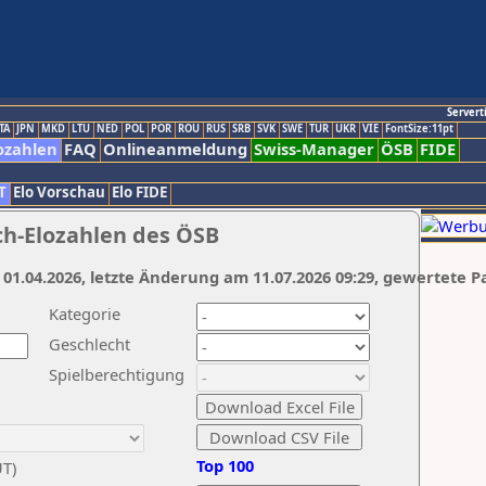
Servert
TA
JPN
MKD
LTU
NED
POL
POR
ROU
RUS
SRB
SVK
SWE
TUR
UKR
VIE
FontSize:11pt
ozahlen
FAQ
Onlineanmeldung
Swiss-Manager
ÖSB
FIDE
T
Elo Vorschau
Elo FIDE
ch-Elozahlen des ÖSB
 01.04.2026, letzte Änderung am 11.07.2026 09:29, gewertete P
Kategorie
Geschlecht
Spielberechtigung
Top 100
UT)