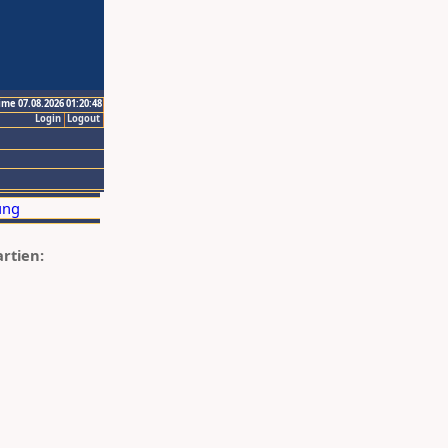
ime 07.08.2026 01:20:48
Login
Logout
artien: