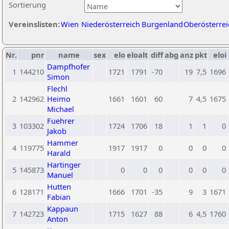
Sortierung
Vereinslisten:
Wien
Niederösterreich
Burgenland
Oberösterrei
Nr.
pnr
name
sex
elo
eloalt
diff
abg
anz
pkt
eloi
Dampfhofer
1
144210
1721
1791
-70
19
7,5
1696
Simon
Flechl
2
142962
Heimo
1661
1601
60
7
4,5
1675
Michael
Fuehrer
3
103302
1724
1706
18
1
1
0
Jakob
Hammer
4
119775
1917
1917
0
0
0
0
Harald
Hartinger
5
145873
0
0
0
0
0
0
Manuel
Hutten
6
128171
1666
1701
-35
9
3
1671
Fabian
Kappaun
7
142723
1715
1627
88
6
4,5
1760
Anton