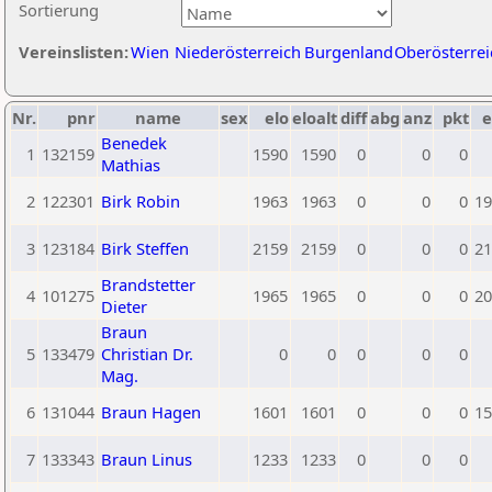
Sortierung
Vereinslisten:
Wien
Niederösterreich
Burgenland
Oberösterrei
Nr.
pnr
name
sex
elo
eloalt
diff
abg
anz
pkt
e
Benedek
1
132159
1590
1590
0
0
0
Mathias
2
122301
Birk Robin
1963
1963
0
0
0
19
3
123184
Birk Steffen
2159
2159
0
0
0
21
Brandstetter
4
101275
1965
1965
0
0
0
20
Dieter
Braun
5
133479
Christian Dr.
0
0
0
0
0
Mag.
6
131044
Braun Hagen
1601
1601
0
0
0
15
7
133343
Braun Linus
1233
1233
0
0
0