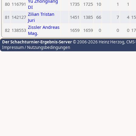
Yu Zhongliang
80
116791
1735
1725
10
1
1
DI
Zilian Tristan
81
142127
1451
1385
66
7
4
15
Juri
Zissler Andreas
82
138553
1659
1659
0
0
0
17
Mag.
Der Schachturnier-Ergebnis-Server
© 2006-2026 Heinz Herzog
, CMS
Impressum / Nutzungsbedingungen