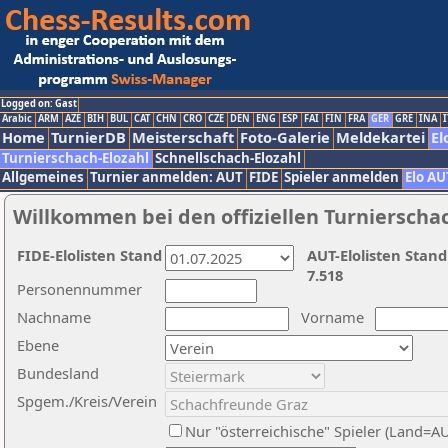
Logged on: Gast
Arabic
ARM
AZE
BIH
BUL
CAT
CHN
CRO
CZE
DEN
ENG
ESP
FAI
FIN
FRA
GER
GRE
INA
I
Home
TurnierDB
Meisterschaft
Foto-Galerie
Meldekartei
El
Turnierschach-Elozahl
Schnellschach-Elozahl
Allgemeines
Turnier anmelden: AUT
FIDE
Spieler anmelden
Elo AU
Willkommen bei den offiziellen Turnierscha
FIDE-Elolisten Stand
AUT-Elolisten Stand
7.518
Personennummer
Nachname
Vorname
Ebene
Bundesland
Spgem./Kreis/Verein
Nur "österreichische" Spieler (Land=A