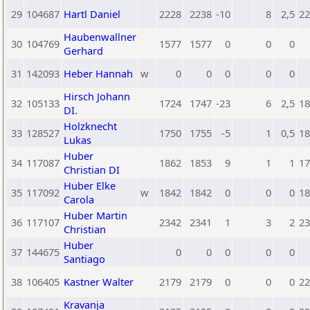
29
104687
Hartl Daniel
2228
2238
-10
8
2,5
22
Haubenwallner
30
104769
1577
1577
0
0
0
Gerhard
31
142093
Heber Hannah
w
0
0
0
0
0
Hirsch Johann
32
105133
1724
1747
-23
6
2,5
18
DI.
Holzknecht
33
128527
1750
1755
-5
1
0,5
18
Lukas
Huber
34
117087
1862
1853
9
1
1
17
Christian DI
Huber Elke
35
117092
w
1842
1842
0
0
0
18
Carola
Huber Martin
36
117107
2342
2341
1
3
2
23
Christian
Huber
37
144675
0
0
0
0
0
Santiago
38
106405
Kastner Walter
2179
2179
0
0
0
22
Kravanja