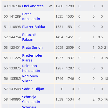
49
136734
Otel Andreea
w
1280
1280
0
0
0
Peter
50
141289
1535
1535
0
0
0
Konstantin
51
110898
Platzer Baldur
1531
1531
0
0
0
Potocnik
52
144754
1454
1451
3
1
0,5
Fabian
53
123401
Prato Simon
2059
2059
0
1
0,5
21
Pretterhofer
54
111225
1937
1937
0
0
0
19
Kiaras
Reimann
55
133875
1287
1287
0
0
0
Konstantin
Rodionov
56
135585
1746
1746
0
0
0
18
Viktor
57
143548
Sadrija Diljan
0
0
0
0
0
Schmeja
58
140896
1538
1534
4
2
0,5
16
Constantin
Schmeja