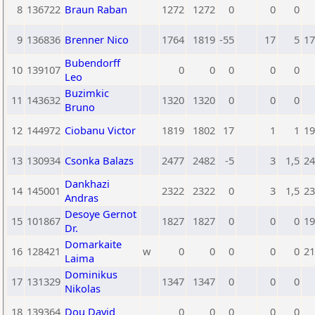
8
136722
Braun Raban
1272
1272
0
0
0
9
136836
Brenner Nico
1764
1819
-55
17
5
17
Bubendorff
10
139107
0
0
0
0
0
Leo
Buzimkic
11
143632
1320
1320
0
0
0
Bruno
12
144972
Ciobanu Victor
1819
1802
17
1
1
19
13
130934
Csonka Balazs
2477
2482
-5
3
1,5
24
Dankhazi
14
145001
2322
2322
0
3
1,5
23
Andras
Desoye Gernot
15
101867
1827
1827
0
0
0
19
Dr.
Domarkaite
16
128421
w
0
0
0
0
0
21
Laima
Dominikus
17
131329
1347
1347
0
0
0
Nikolas
18
139364
Dou David
0
0
0
0
0