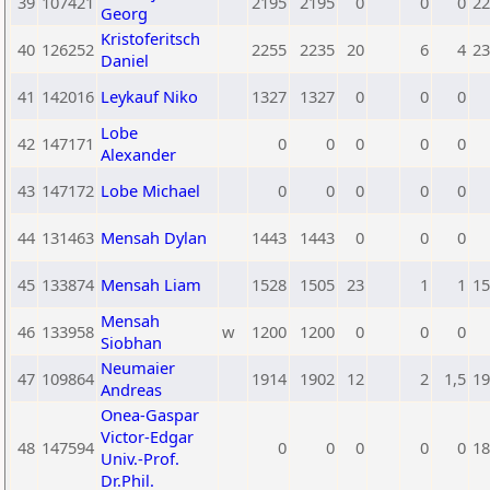
39
107421
2195
2195
0
0
0
22
Georg
Kristoferitsch
40
126252
2255
2235
20
6
4
23
Daniel
41
142016
Leykauf Niko
1327
1327
0
0
0
Lobe
42
147171
0
0
0
0
0
Alexander
43
147172
Lobe Michael
0
0
0
0
0
44
131463
Mensah Dylan
1443
1443
0
0
0
45
133874
Mensah Liam
1528
1505
23
1
1
15
Mensah
46
133958
w
1200
1200
0
0
0
Siobhan
Neumaier
47
109864
1914
1902
12
2
1,5
19
Andreas
Onea-Gaspar
Victor-Edgar
48
147594
0
0
0
0
0
18
Univ.-Prof.
Dr.Phil.