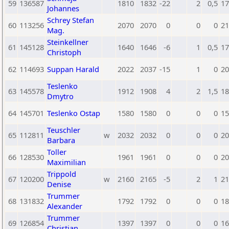
59
136587
1810
1832
-22
2
0,5
17
Johannes
Schrey Stefan
60
113256
2070
2070
0
0
0
21
Mag.
Steinkellner
61
145128
1640
1646
-6
1
0,5
17
Christoph
62
114693
Suppan Harald
2022
2037
-15
1
0
20
Teslenko
63
145578
1912
1908
4
2
1,5
18
Dmytro
64
145701
Teslenko Ostap
1580
1580
0
0
0
15
Teuschler
65
112811
w
2032
2032
0
0
0
20
Barbara
Toller
66
128530
1961
1961
0
0
0
20
Maximilian
Trippold
67
120200
w
2160
2165
-5
2
1
21
Denise
Trummer
68
131832
1792
1792
0
0
0
18
Alexander
Trummer
69
126854
1397
1397
0
0
0
16
Christian