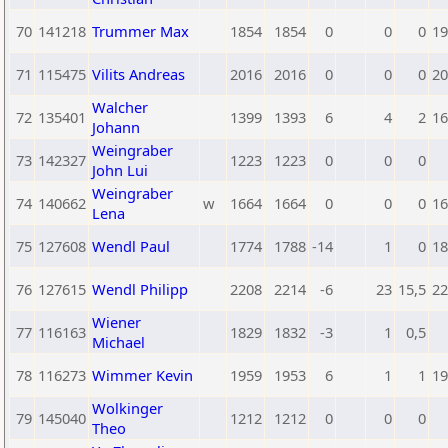
70
141218
Trummer Max
1854
1854
0
0
0
19
71
115475
Vilits Andreas
2016
2016
0
0
0
20
Walcher
72
135401
1399
1393
6
4
2
16
Johann
Weingraber
73
142327
1223
1223
0
0
0
John Lui
Weingraber
74
140662
w
1664
1664
0
0
0
16
Lena
75
127608
Wendl Paul
1774
1788
-14
1
0
18
76
127615
Wendl Philipp
2208
2214
-6
23
15,5
22
Wiener
77
116163
1829
1832
-3
1
0,5
Michael
78
116273
Wimmer Kevin
1959
1953
6
1
1
19
Wolkinger
79
145040
1212
1212
0
0
0
Theo