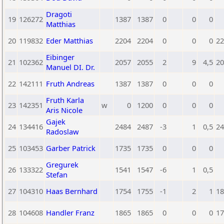
Dragoti
19
126272
1387
1387
0
0
0
Matthias
20
119832
Eder Matthias
2204
2204
0
0
0
22
Eibinger
21
102362
2057
2055
2
9
4,5
20
Manuel DI. Dr.
22
142111
Fruth Andreas
1387
1387
0
0
0
Fruth Karla
23
142351
w
0
1200
0
0
0
Aris Nicole
Gajek
24
134416
2484
2487
-3
1
0,5
24
Radoslaw
25
103453
Garber Patrick
1735
1735
0
0
0
Gregurek
26
133322
1541
1547
-6
1
0,5
Stefan
27
104310
Haas Bernhard
1754
1755
-1
2
1
18
28
104608
Handler Franz
1865
1865
0
0
0
17