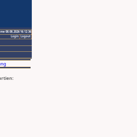
ime 08.08.2026 16:12:36
Login
Logout
artien: