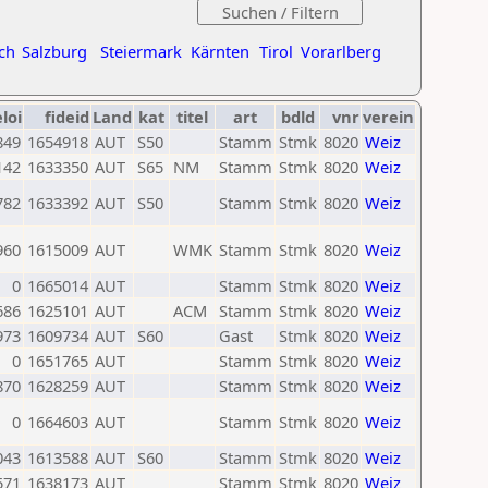
ch
Salzburg
Steiermark
Kärnten
Tirol
Vorarlberg
eloi
fideid
Land
kat
titel
art
bdld
vnr
verein
849
1654918
AUT
S50
Stamm
Stmk
8020
Weiz
142
1633350
AUT
S65
NM
Stamm
Stmk
8020
Weiz
782
1633392
AUT
S50
Stamm
Stmk
8020
Weiz
960
1615009
AUT
WMK
Stamm
Stmk
8020
Weiz
0
1665014
AUT
Stamm
Stmk
8020
Weiz
686
1625101
AUT
ACM
Stamm
Stmk
8020
Weiz
973
1609734
AUT
S60
Gast
Stmk
8020
Weiz
0
1651765
AUT
Stamm
Stmk
8020
Weiz
870
1628259
AUT
Stamm
Stmk
8020
Weiz
0
1664603
AUT
Stamm
Stmk
8020
Weiz
043
1613588
AUT
S60
Stamm
Stmk
8020
Weiz
571
1638173
AUT
Stamm
Stmk
8020
Weiz