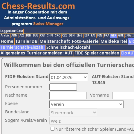
Logged on: Gast
Arabic
ARM
AZE
BIH
BUL
CAT
CHN
CRO
CZE
DEN
ENG
ESP
FAI
FIN
FRA
GER
GRE
INA
I
Home
TurnierDB
Meisterschaft
Foto-Galerie
Meldekartei
El
Turnierschach-Elozahl
Schnellschach-Elozahl
Allgemeines
Turnier anmelden: AUT
FIDE
Spieler anmelden
Elo AU
Willkommen bei den offiziellen Turnierscha
FIDE-Elolisten Stand
AUT-Elolisten Stand
13.945
Personennummer
Nachname
Vorname
Ebene
Bundesland
Spgem./Kreis/Verein
Nur "österreichische" Spieler (Land=A