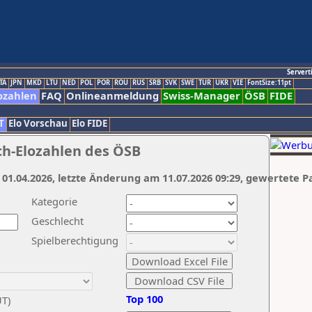
Servert
TA
JPN
MKD
LTU
NED
POL
POR
ROU
RUS
SRB
SVK
SWE
TUR
UKR
VIE
FontSize:11pt
ozahlen
FAQ
Onlineanmeldung
Swiss-Manager
ÖSB
FIDE
T
Elo Vorschau
Elo FIDE
ch-Elozahlen des ÖSB
 01.04.2026, letzte Änderung am 11.07.2026 09:29, gewertete P
Kategorie
Geschlecht
Spielberechtigung
Top 100
UT)