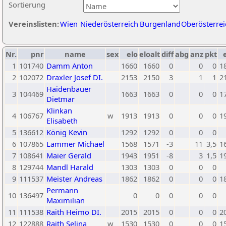
Sortierung
Vereinslisten:
Wien
Niederösterreich
Burgenland
Oberösterrei
Nr.
pnr
name
sex
elo
eloalt
diff
abg
anz
pkt
1
101740
Damm Anton
1660
1660
0
0
0
1
2
102072
Draxler Josef DI.
2153
2150
3
1
1
2
Haidenbauer
3
104469
1663
1663
0
0
0
1
Dietmar
Klinkan
4
106767
w
1913
1913
0
0
0
1
Elisabeth
5
136612
König Kevin
1292
1292
0
0
0
6
107865
Lammer Michael
1568
1571
-3
11
3,5
1
7
108641
Maier Gerald
1943
1951
-8
3
1,5
1
8
129744
Mandl Harald
1303
1303
0
0
0
9
111537
Meister Andreas
1862
1862
0
0
0
1
Permann
10
136497
0
0
0
0
0
Maximilian
11
111538
Raith Heimo DI.
2015
2015
0
0
0
2
12
122888
Raith Selina
w
1530
1530
0
0
0
1