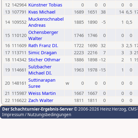
12
142964
Künstner Tobias
0
0
0
0
0
13
107791
Kvas Michael
1689
1651
38
14
6,5
1
Muckenschnabel
14
109552
1885
1890
-5
1
0,5
Andreas
Ochensberger
15
110120
1746
1746
0
0
0
Walter
16
111609
Rath Franz DI.
1722
1690
32
3
2,5
1
17
113711
Simic Dragan
2223
2216
7
3
3
2
18
114342
Sticher Othmar
1886
1898
-12
2
1
1
Sulzbacher
19
114661
1963
1978
-15
1
0
Michael DI.
Suttinarapan
20
148161
w
0
0
0
0
0
Suree
21
115987
Weiss Martin
1667
1667
0
0
0
22
116622
Zach Walter
1811
1811
0
0
0
Der Schachturnier-Ergebnis-Server
© 2006-2026 Heinz Herzog
, CMS
Impressum / Nutzungsbedingungen