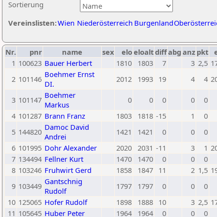
Sortierung
Vereinslisten:
Wien
Niederösterreich
Burgenland
Oberösterrei
Nr.
pnr
name
sex
elo
eloalt
diff
abg
anz
pkt
1
100623
Bauer Herbert
1810
1803
7
3
2,5
1
Boehmer Ernst
2
101146
2012
1993
19
4
4
2
DI.
Boehmer
3
101147
0
0
0
0
0
Markus
4
101287
Brann Franz
1803
1818
-15
1
0
Damoc David
5
144820
1421
1421
0
0
0
Andrei
6
101995
Dohr Alexander
2020
2031
-11
3
1
2
7
134494
Fellner Kurt
1470
1470
0
0
0
8
103246
Fruhwirt Gerd
1858
1847
11
2
1,5
1
Gantschnig
9
103449
1797
1797
0
0
0
Rudolf
10
125065
Hofer Rudolf
1898
1888
10
3
2,5
1
11
105645
Huber Peter
1964
1964
0
0
0