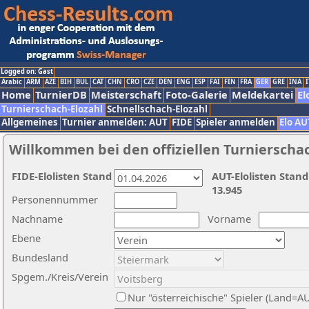
Logged on: Gast
Arabic
ARM
AZE
BIH
BUL
CAT
CHN
CRO
CZE
DEN
ENG
ESP
FAI
FIN
FRA
GER
GRE
INA
I
Home
TurnierDB
Meisterschaft
Foto-Galerie
Meldekartei
El
Turnierschach-Elozahl
Schnellschach-Elozahl
Allgemeines
Turnier anmelden: AUT
FIDE
Spieler anmelden
Elo AU
Willkommen bei den offiziellen Turnierscha
FIDE-Elolisten Stand
AUT-Elolisten Stand
13.945
Personennummer
Nachname
Vorname
Ebene
Bundesland
Spgem./Kreis/Verein
Nur "österreichische" Spieler (Land=A