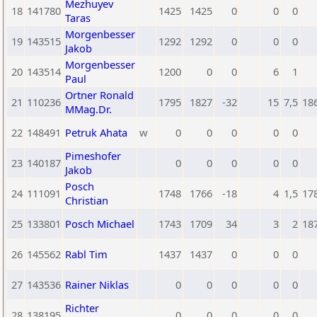
Mezhuyev
18
141780
1425
1425
0
0
0
Taras
Morgenbesser
19
143515
1292
1292
0
0
0
Jakob
Morgenbesser
20
143514
1200
0
0
6
1
Paul
Ortner Ronald
21
110236
1795
1827
-32
15
7,5
18
MMag.Dr.
22
148491
Petruk Ahata
w
0
0
0
0
0
Pimeshofer
23
140187
0
0
0
0
0
Jakob
Posch
24
111091
1748
1766
-18
4
1,5
17
Christian
25
133801
Posch Michael
1743
1709
34
3
2
18
26
145562
Rabl Tim
1437
1437
0
0
0
27
143536
Rainer Niklas
0
0
0
0
0
Richter
28
138195
0
0
0
0
0