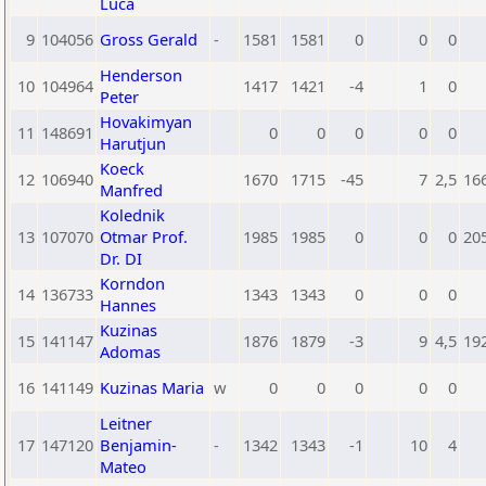
Luca
9
104056
Gross Gerald
-
1581
1581
0
0
0
Henderson
10
104964
1417
1421
-4
1
0
Peter
Hovakimyan
11
148691
0
0
0
0
0
Harutjun
Koeck
12
106940
1670
1715
-45
7
2,5
16
Manfred
Kolednik
13
107070
Otmar Prof.
1985
1985
0
0
0
20
Dr. DI
Korndon
14
136733
1343
1343
0
0
0
Hannes
Kuzinas
15
141147
1876
1879
-3
9
4,5
19
Adomas
16
141149
Kuzinas Maria
w
0
0
0
0
0
Leitner
17
147120
Benjamin-
-
1342
1343
-1
10
4
Mateo