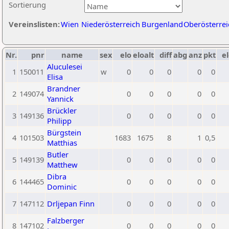
Sortierung
Vereinslisten:
Wien
Niederösterreich
Burgenland
Oberösterrei
Nr.
pnr
name
sex
elo
eloalt
diff
abg
anz
pkt
el
Aluculesei
1
150011
w
0
0
0
0
0
Elisa
Brandner
2
149074
0
0
0
0
0
Yannick
Brückler
3
149136
0
0
0
0
0
Philipp
Bürgstein
4
101503
1683
1675
8
1
0,5
Matthias
Butler
5
149139
0
0
0
0
0
Matthew
Dibra
6
144465
0
0
0
0
0
Dominic
7
147112
Drljepan Finn
0
0
0
0
0
Falzberger
8
147102
0
0
0
0
0