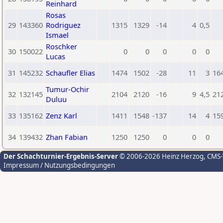
Reinhard
Rosas
29
143360
Rodriguez
1315
1329
-14
4
0,5
Ismael
Roschker
30
150022
0
0
0
0
0
Lucas
31
145232
Schaufler Elias
1474
1502
-28
11
3
16
Tumur-Ochir
32
132145
2104
2120
-16
9
4,5
21
Duluu
33
135162
Zenz Karl
1411
1548
-137
14
4
15
34
139432
Zhan Fabian
1250
1250
0
0
0
Der Schachturnier-Ergebnis-Server
© 2006-2026 Heinz Herzog
, CMS
Impressum / Nutzungsbedingungen