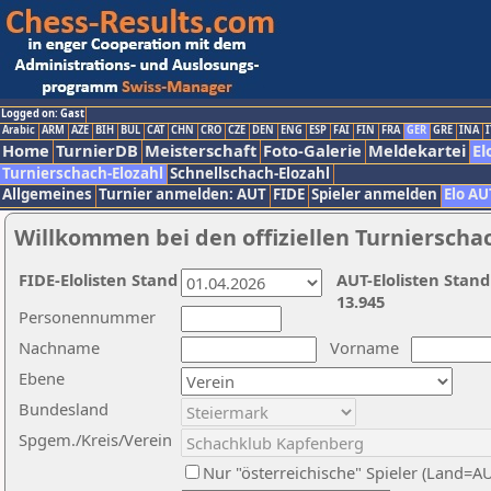
Logged on: Gast
Arabic
ARM
AZE
BIH
BUL
CAT
CHN
CRO
CZE
DEN
ENG
ESP
FAI
FIN
FRA
GER
GRE
INA
I
Home
TurnierDB
Meisterschaft
Foto-Galerie
Meldekartei
El
Turnierschach-Elozahl
Schnellschach-Elozahl
Allgemeines
Turnier anmelden: AUT
FIDE
Spieler anmelden
Elo AU
Willkommen bei den offiziellen Turnierscha
FIDE-Elolisten Stand
AUT-Elolisten Stand
13.945
Personennummer
Nachname
Vorname
Ebene
Bundesland
Spgem./Kreis/Verein
Nur "österreichische" Spieler (Land=A